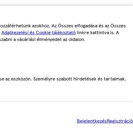
 hozzáférhetünk azokhoz. Az Összes elfogadása és az Összes
z
Adatkezelési és Cookie tájékoztató
linkre kattintva is. A
szabni a vásárlási élményedet az oldalon.
ése az eszközön. Személyre szabott hirdetések és tartalmak,
Bejelentkezés
Regisztráció