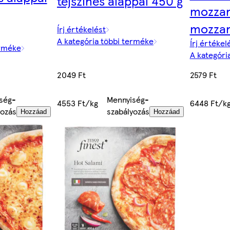
tejszínes alappal 450 g
mozzare
mozzar
Írj értékelést
A kategória többi terméke
Írj értékel
erméke
A kategóri
2049 Ft
2579 Ft
ség-
Mennyiség-
4553 Ft/kg
6448 Ft/k
yozás
szabályozás
Hozzáad
Hozzáad