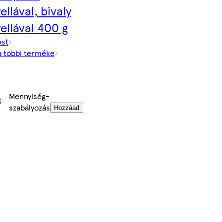
llával, bivaly
ellával 400 g
ést
a többi terméke
Mennyiség-
g
szabályozás
Hozzáad