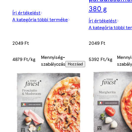
380 g
Írj értékelést
A kategória többi terméke
Írj értékelést
A kategória többi t
2049 Ft
2049 Ft
Mennyiség-
Mennyi
4879 Ft/kg
5392 Ft/kg
szabályozás
szabál
Hozzáad