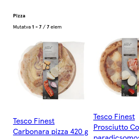
Pizza
Rendezve:
Mutatva
1 - 7
/
7
elem
Relevancia
szerint
Tesco Finest
Tesco Finest
Prosciutto Co
Carbonara pizza 420 g
paradicsomos