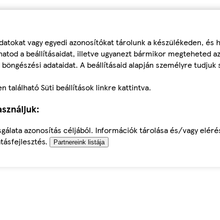
datokat vagy egyedi azonosítókat tárolunk a készülékeden, és
atod a beállításaidat, illetve ugyanezt bármikor megteheted a
 böngészési adataidat. A beállításaid alapján személyre tudjuk 
található Süti beállítások linkre kattintva.
sználjuk:
sgálata azonosítás céljából. Információk tárolása és/vagy elér
tásfejlesztés.
Partnereink listája