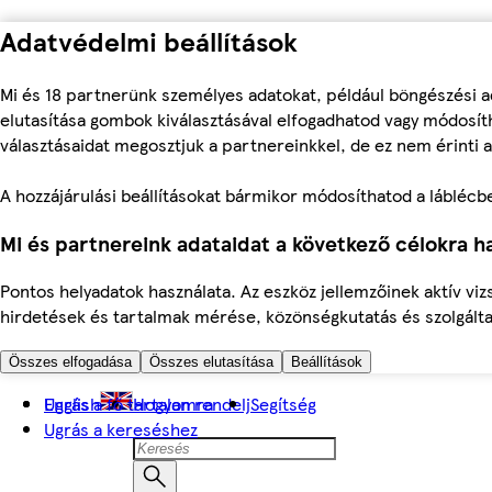
Adatvédelmi beállítások
Mi és 18 partnerünk személyes adatokat, például böngészési a
elutasítása gombok kiválasztásával elfogadhatod vagy módosíth
választásaidat megosztjuk a partnereinkkel, de ez nem érinti a
A hozzájárulási beállításokat bármikor módosíthatod a láblécben 
Mi és partnereink adataidat a következő célokra ha
Pontos helyadatok használata. Az eszköz jellemzőinek aktív viz
hirdetések és tartalmak mérése, közönségkutatás és szolgálta
Összes elfogadása
Összes elutasítása
Beállítások
Ugrás a fő tartalomra
English
Hogyan rendelj
Segítség
Ugrás a kereséshez