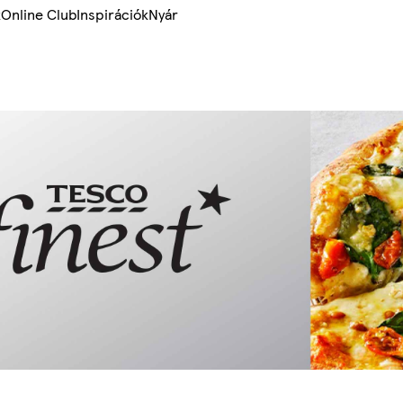
k
Online Club
Inspirációk
Nyár