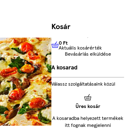
Kosár
0 Ft
Aktuális kosárérték
0 Ft
Aktuális kosárérték
Bevásárlás elküldése
A kosarad
Válassz szolgáltatásaink közül
Üres kosár
A kosaradba helyezett termékek
itt fognak megjelenni