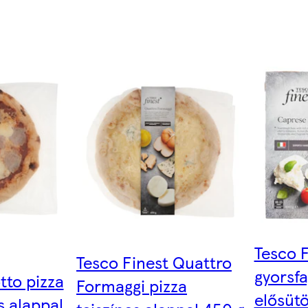
Tesco F
Tesco Finest Quattro
gyorsfa
tto pizza
Formaggi pizza
elősütö
 alappal