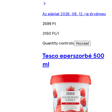
Az ajánlat 2026. 08. 12.-ig érvényes
2599 Ft
3150 Ft/l
Quantity controls
Hozzáad
Tesco eperszorbé 500
ml