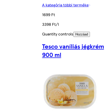
A kategória többi terméke
1699 Ft
3398 Ft/l
Quantity controls
Hozzáad
Tesco vaníliás jégkrém
900 ml