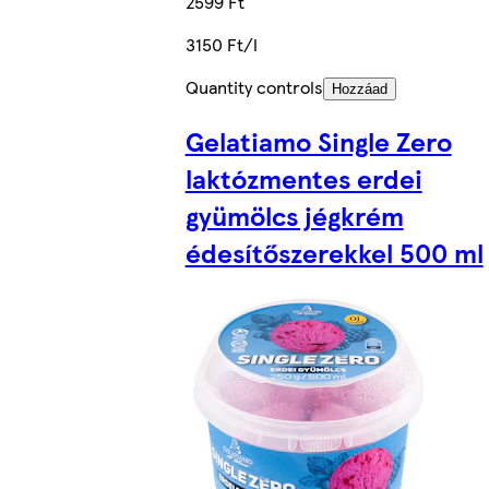
2599 Ft
3150 Ft/l
Quantity controls
Hozzáad
Gelatiamo Single Zero
laktózmentes erdei
gyümölcs jégkrém
édesítőszerekkel 500 ml