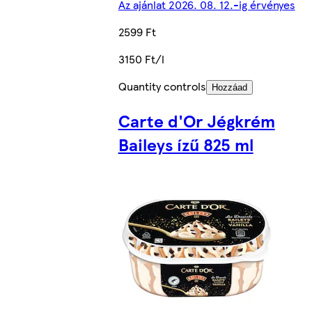
Az ajánlat 2026. 08. 12.-ig érvényes
2599 Ft
3150 Ft/l
Quantity controls
Hozzáad
Carte d'Or Jégkrém
Baileys ízű 825 ml