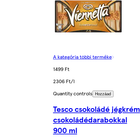
A kategória többi terméke
1499 Ft
2306 Ft/l
Quantity controls
Hozzáad
Tesco csokoládé jégkrém
csokoládédarabokkal
900 ml