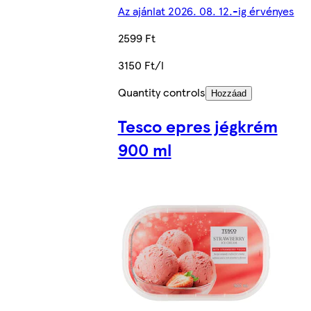
Az ajánlat 2026. 08. 12.-ig érvényes
2599 Ft
3150 Ft/l
Quantity controls
Hozzáad
Tesco epres jégkrém
900 ml