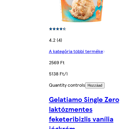
4.2 (4)
A kategória többi terméke
2569 Ft
5138 Ft/l
Quantity controls
Hozzáad
Gelatiamo Single Zero
laktózmentes
feketeribizlis vanília
jégkrém