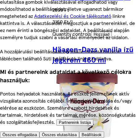
elutasítása gombok kiválasztásával elfogadhatod vagy
módosíthatod a beállításaidat, illetve ugyanezt bármikor
2599 Ft
megteheted az
Adatkezelési és Cookie tájékoztató
linkre
3150 Ft/l
kattintva is. A választásaidat megosztjuk a partnereinkkel, de
ez nem érinti a böngészési adataidat. A beállításaid alapján
Quantity controls
Hozzáad
személyre tudjuk szabni a vásárlási élményedet az oldalon.
Häagen-Dazs vanília ízű
A hozzájárulási beállításokat bármikor módosíthatod a
jégkrém 460 ml
láblécben található Süti beállítások linkre kattintva.
Mi és partnereink adataidat a következő célokra
használjuk:
Pontos helyadatok használata. Az eszköz jellemzőinek aktív
vizsgálata azonosítás céljából. Információk tárolása és/vagy
elérése az eszközön. Személyre szabott hirdetések és
tartalmak, hirdetések és tartalmak mérése, közönségkutatás
és szolgáltatásfejlesztés.
Partnereink listája
Összes elfogadása
Összes elutasítása
Beállítások