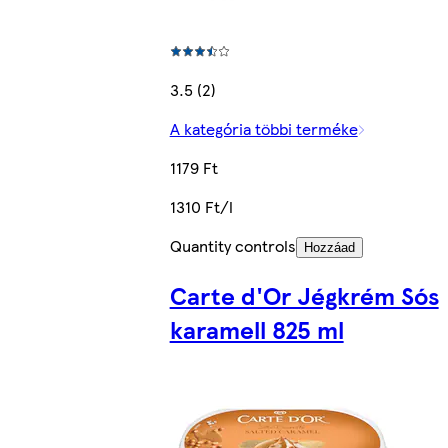
3.5 (2)
A kategória többi terméke
1179 Ft
1310 Ft/l
Quantity controls
Hozzáad
Carte d'Or Jégkrém Sós
karamell 825 ml