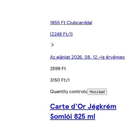
1855 Ft Clubcarddal
(2248 Ft/l)
Az ajánlat 2026. 08. 12.-ig érvényes
2599 Ft
3150 Ft/l
Quantity controls
Hozzáad
Carte d'Or Jégkrém
Somlói 825 ml