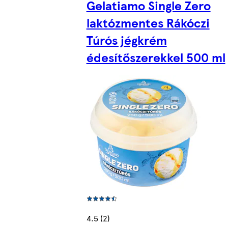
Gelatiamo Single Zero
laktózmentes Rákóczi
Túrós jégkrém
édesítőszerekkel 500 ml
4.5 (2)