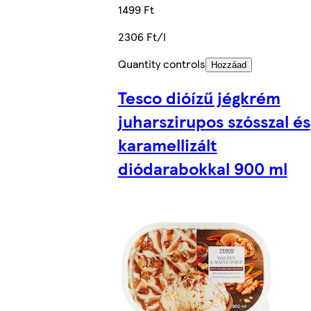
1499 Ft
2306 Ft/l
Quantity controls
Hozzáad
Tesco dióízű jégkrém
juharszirupos szósszal és
karamellizált
diódarabokkal 900 ml