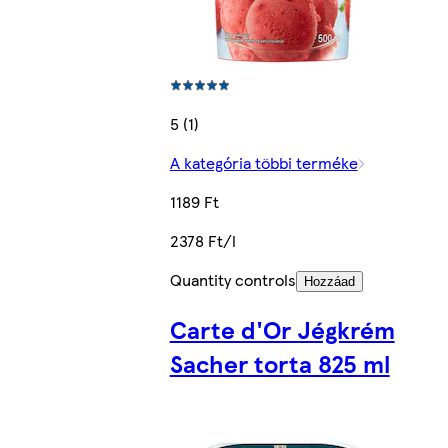
5 (1)
A kategória többi terméke
1189 Ft
2378 Ft/l
Quantity controls
Hozzáad
Carte d'Or Jégkrém
Sacher torta 825 ml