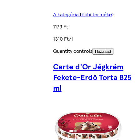
A kategória többi terméke
1179 Ft
1310 Ft/l
Quantity controls
Hozzáad
Carte d'Or Jégkrém
Fekete-Erdő Torta 825
ml