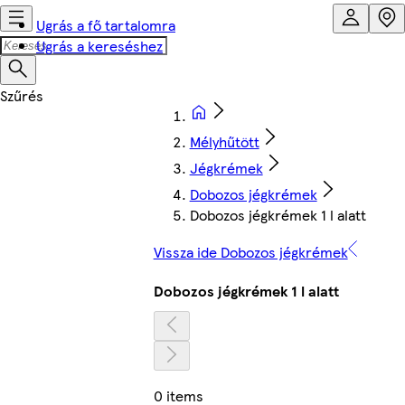
Ugrás a fő tartalomra
Ugrás a kereséshez
Mélyhűtött
Jégkrémek
Dobozos jégkrémek
Dobozos jégkrémek 1 l alatt
Vissza ide Dobozos jégkrémek
Dobozos jégkrémek 1 l alatt
0 items