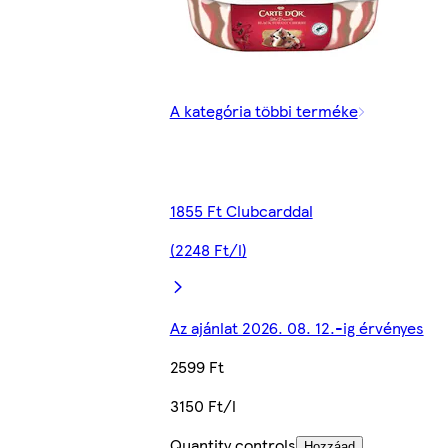
A kategória többi terméke
1855 Ft Clubcarddal
(2248 Ft/l)
Az ajánlat 2026. 08. 12.-ig érvényes
2599 Ft
3150 Ft/l
Quantity controls
Hozzáad