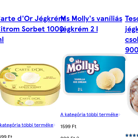
arte d'Or Jégkrém
Ms Molly's vaníliás
Tes
itrom Sorbet 1000
jégkrém 2 l
jég
l
cso
900
A kategória többi terméke
 kategória többi terméke
1599 Ft
399 Ft