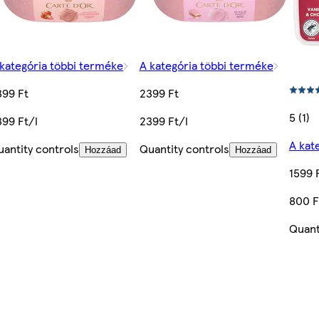
 kategória többi terméke
A kategória többi terméke
399 Ft
2399 Ft
5 (1)
399 Ft/l
2399 Ft/l
A kat
uantity controls
Quantity controls
Hozzáad
Hozzáad
1599 
800 F
Quant