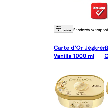
Rendezés szempont
Szűrők
Carte d'Or Jégkré
C
Vanília 1000 ml
C