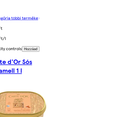
egória többi terméke
Ft
Ft/l
ity controls
Hozzáad
te d'Or Sós
mell 1 l