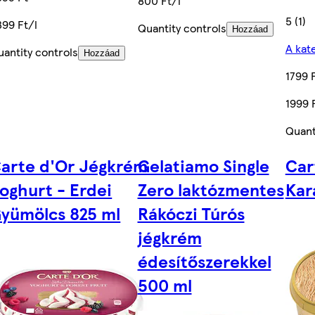
800 Ft/l
5 (1)
399 Ft/l
Quantity controls
Hozzáad
A kat
uantity controls
Hozzáad
1799 
1999 
Quant
arte d'Or Jégkrém
Gelatiamo Single
Car
oghurt - Erdei
Zero laktózmentes
Kara
yümölcs 825 ml
Rákóczi Túrós
jégkrém
édesítőszerekkel
500 ml