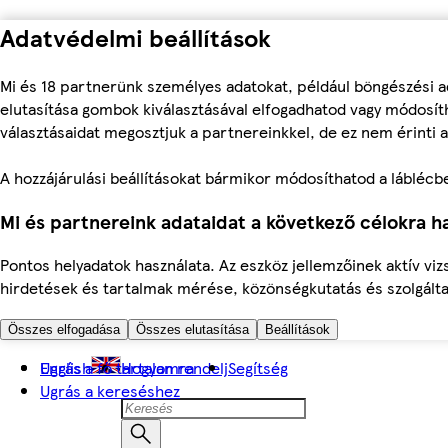
Adatvédelmi beállítások
Mi és 18 partnerünk személyes adatokat, például böngészési a
elutasítása gombok kiválasztásával elfogadhatod vagy módosíth
választásaidat megosztjuk a partnereinkkel, de ez nem érinti a
A hozzájárulási beállításokat bármikor módosíthatod a láblécben 
Mi és partnereink adataidat a következő célokra ha
Pontos helyadatok használata. Az eszköz jellemzőinek aktív viz
hirdetések és tartalmak mérése, közönségkutatás és szolgálta
Összes elfogadása
Összes elutasítása
Beállítások
Ugrás a fő tartalomra
English
Hogyan rendelj
Segítség
Ugrás a kereséshez