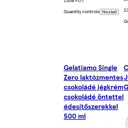
2306 Ft/l
2
Quantity controls
Hozzáad
Q
Gelatiamo Single
C
Zero laktózmentes
J
csokoládé jégkrém
G
csokoládé öntettel,
édesítőszerekkel
500 ml