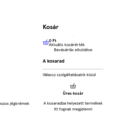
Kosár
0 Ft
Aktuális kosárérték
0 Ft
Aktuális kosárérték
Bevásárlás elküldése
A kosarad
Válassz szolgáltatásaink közül
Üres kosár
A kosaradba helyezett termékek
ozos jégkrémek
itt fognak megjelenni