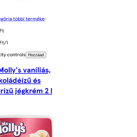
egória többi terméke
Ft
Ft/l
ity controls
Hozzáad
olly's vaníliás,
koládéízű és
rízű jégkrém 2 l