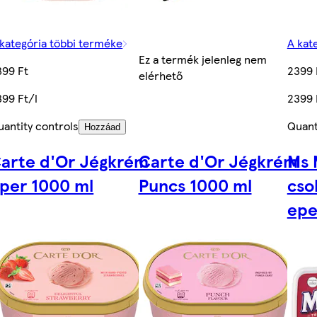
 kategória többi terméke
A kat
Ez a termék jelenleg nem
399 Ft
2399 
elérhető
399 Ft/l
2399 
uantity controls
Quant
Hozzáad
arte d'Or Jégkrém
Carte d'Or Jégkrém
Ms M
per 1000 ml
Puncs 1000 ml
cso
epe