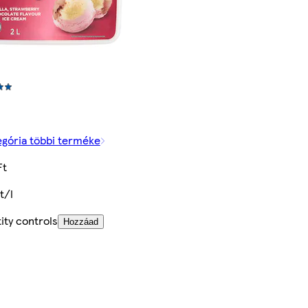
egória többi terméke
Ft
t/l
ity controls
Hozzáad