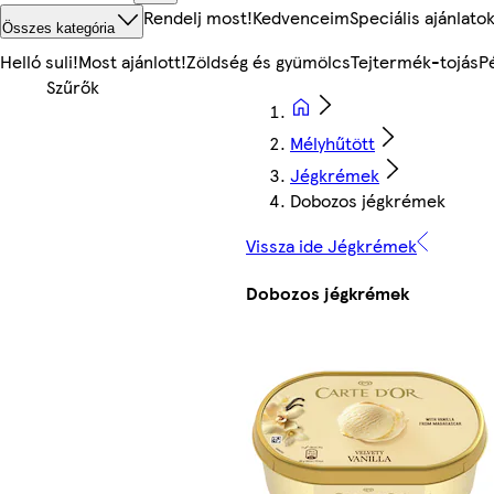
Rendelj most!
Kedvenceim
Speciális ajánlato
Összes kategória
Helló suli!
Most ajánlott!
Zöldség és gyümölcs
Tejtermék-tojás
P
Mélyhűtött
Jégkrémek
Dobozos jégkrémek
Vissza ide Jégkrémek
Dobozos jégkrémek