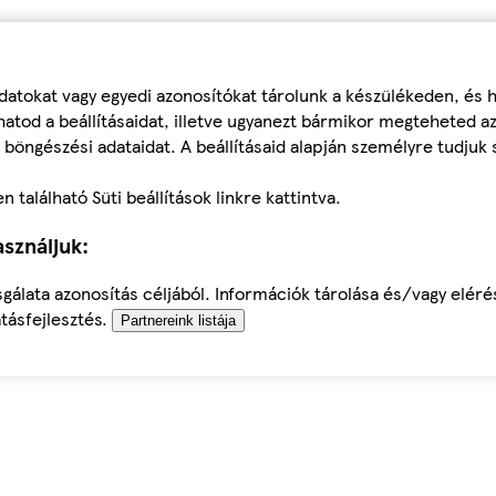
datokat vagy egyedi azonosítókat tárolunk a készülékeden, és
atod a beállításaidat, illetve ugyanezt bármikor megteheted a
 böngészési adataidat. A beállításaid alapján személyre tudjuk 
található Süti beállítások linkre kattintva.
sználjuk:
sgálata azonosítás céljából. Információk tárolása és/vagy elér
tásfejlesztés.
Partnereink listája