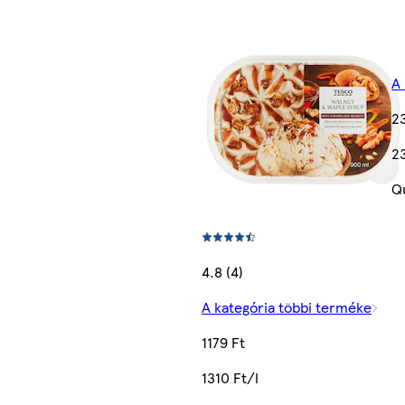
A
2
2
Q
4.8 (4)
A kategória többi terméke
1179 Ft
1310 Ft/l