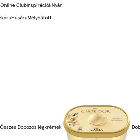
k
Online Club
Inspirációk
Nyár
ékáru
Húsáru
Mélyhűtött
Összes Dobozos jégkrémek
Dob