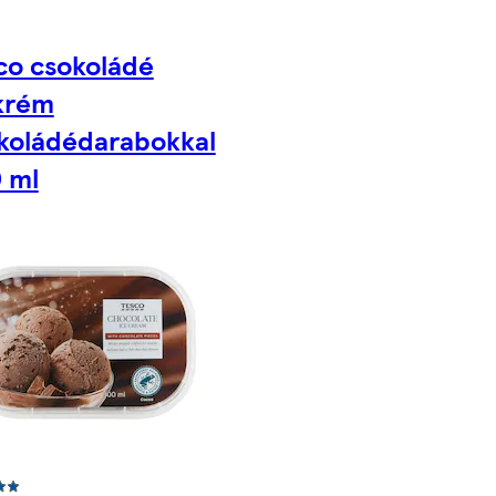
co csokoládé
krém
koládédarabokkal
 ml