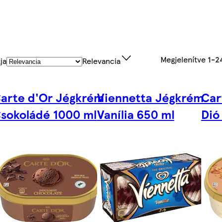
Megjelenítve
1-2
ja
Relevancia
m
arte d'Or Jégkrém
Viennetta Jégkrém
Car
sokoládé 1000 ml
Vanília 650 ml
Dió