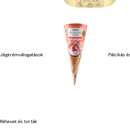
Jégkrémválogatások
Pálcikás é
Rétesek és torták