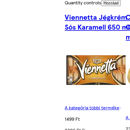
Quantity controls
Hozzáad
Viennetta Jégkrém
C
Sós Karamell 650 ml
C
m
A kategória többi terméke
A
1499 Ft
2