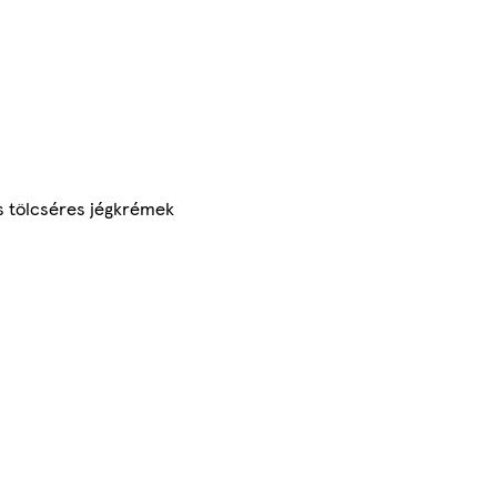
s tölcséres jégkrémek