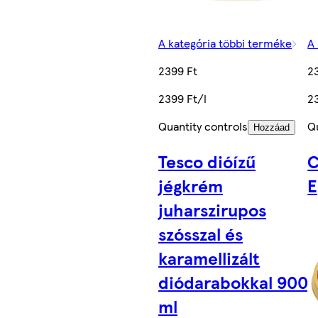
A kategória többi terméke
A
2399 Ft
2
2399 Ft/l
2
Quantity controls
Q
Hozzáad
Tesco dióízű
C
jégkrém
E
juharszirupos
szósszal és
karamellizált
diódarabokkal 900
ml