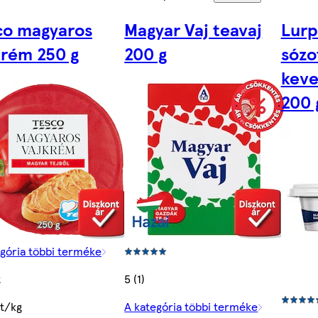
co magyaros
Magyar Vaj teavaj
Lurp
krém 250 g
200 g
sózo
keve
200 
egória többi terméke
t
5 (1)
Ft/kg
A kategória többi terméke