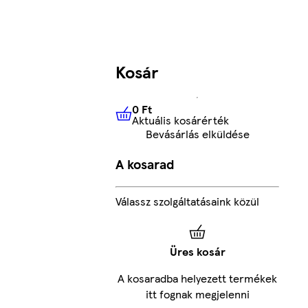
Kosár
0 Ft
Aktuális kosárérték
0 Ft
Aktuális kosárérték
Bevásárlás elküldése
A kosarad
Válassz szolgáltatásaink közül
Üres kosár
A kosaradba helyezett termékek
itt fognak megjelenni