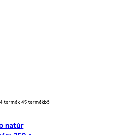
24
termék
45
termékből
o natúr