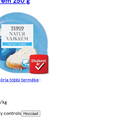
rém 250 g
gória többi terméke
t/kg
y controls
Hozzáad