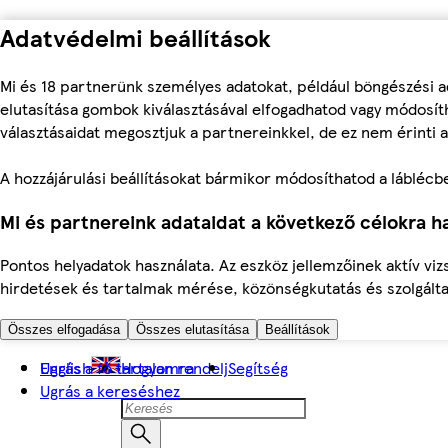
Adatvédelmi beállítások
Mi és 18 partnerünk személyes adatokat, például böngészési a
elutasítása gombok kiválasztásával elfogadhatod vagy módosíth
választásaidat megosztjuk a partnereinkkel, de ez nem érinti a
A hozzájárulási beállításokat bármikor módosíthatod a láblécben 
Mi és partnereink adataidat a következő célokra ha
Pontos helyadatok használata. Az eszköz jellemzőinek aktív viz
hirdetések és tartalmak mérése, közönségkutatás és szolgálta
Összes elfogadása
Összes elutasítása
Beállítások
Ugrás a fő tartalomra
English
Hogyan rendelj
Segítség
Ugrás a kereséshez