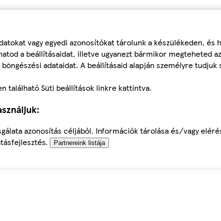
datokat vagy egyedi azonosítókat tárolunk a készülékeden, és
atod a beállításaidat, illetve ugyanezt bármikor megteheted a
 böngészési adataidat. A beállításaid alapján személyre tudjuk 
található Süti beállítások linkre kattintva.
sználjuk:
sgálata azonosítás céljából. Információk tárolása és/vagy elér
tásfejlesztés.
Partnereink listája