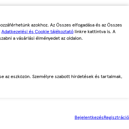
 hozzáférhetünk azokhoz. Az Összes elfogadása és az Összes
z
Adatkezelési és Cookie tájékoztató
linkre kattintva is. A
szabni a vásárlási élményedet az oldalon.
ése az eszközön. Személyre szabott hirdetések és tartalmak,
Bejelentkezés
Regisztráció