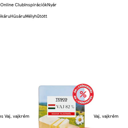
k
Online Club
Inspirációk
Nyár
ékáru
Húsáru
Mélyhűtött
s Vaj, vajkrém
Vaj, vajkrém