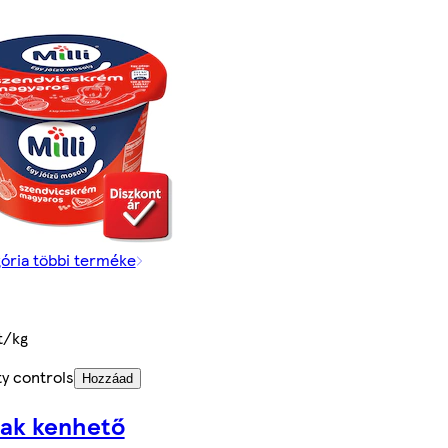
gória többi terméke
t/kg
y controls
Hozzáad
ak kenhető