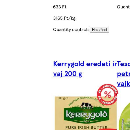
633 Ft
Quanti
3165 Ft/kg
Quantity controls
Hozzáad
Kerrygold eredeti ír
Tes
vaj 200 g
pet
vaj