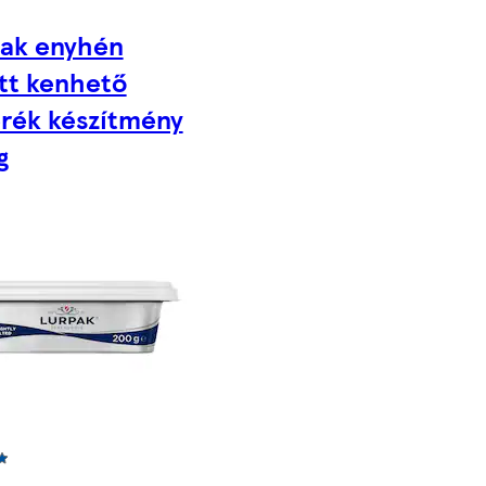
ak enyhén
tt kenhető
rék készítmény
g