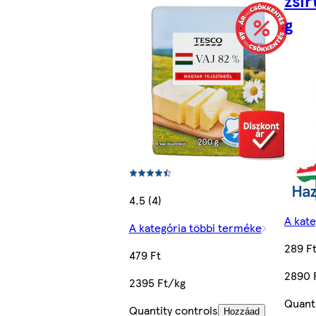
zsír
g
4.5 (4)
A kat
A kategória többi terméke
289 F
479 Ft
2890 
2395 Ft/kg
Quanti
Quantity controls
Hozzáad