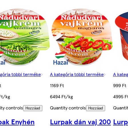
egória többi terméke
A kategória többi terméke
A kate
t
1169 Ft
999 Ft
Ft/kg
6494 Ft/kg
4995 F
ty controls
Quantity controls
Quantit
Hozzáad
Hozzáad
pak Enyhén
Lurpak dán vaj 200
Lurp