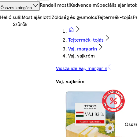
Rendelj most!
Kedvenceim
Speciális ajánlato
Összes kategória
Helló suli!
Most ajánlott!
Zöldség és gyümölcs
Tejtermék-tojás
P
Tejtermék-tojás
Vaj, margarin
Vaj, vajkrém
Vissza ide Vaj, margarin
Vaj, vajkrém
Össze