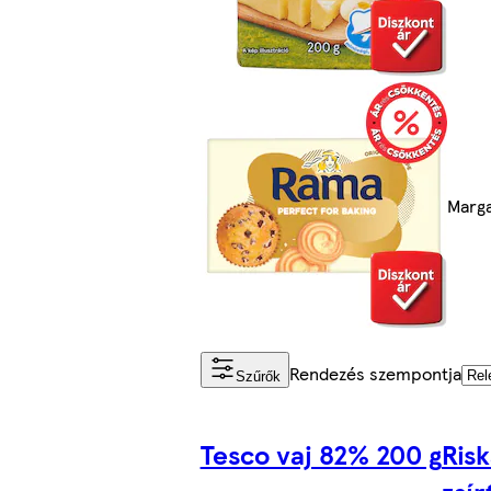
Marga
Rendezés szempontja
Szűrők
Tesco vaj 82% 200 g
Ris