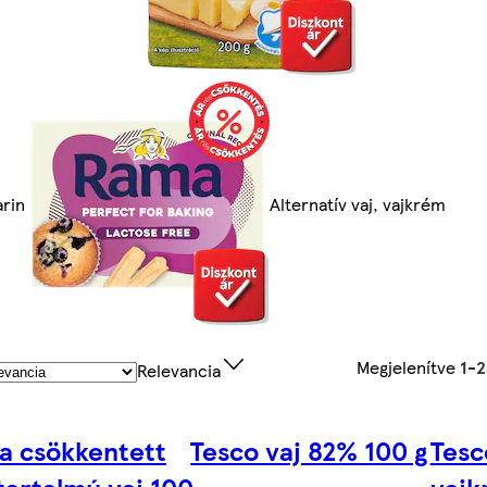
rin
Alternatív vaj, vajkrém
Megjelenítve
1-
Relevancia
ka csökkentett
Tesco vaj 82% 100 g
Tesc