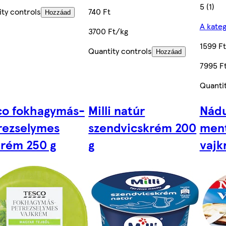
5 (1)
ty controls
740 Ft
Hozzáad
A kate
3700 Ft/kg
1599 Ft
Quantity controls
Hozzáad
7995 F
Quantit
co fokhagymás-
Milli natúr
Nádu
rezselymes
szendvicskrém 200
ment
krém 250 g
g
vajk