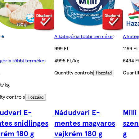
A kategória többi terméke
A kate
999 Ft
1169 Ft
egória többi terméke
4995 Ft/kg
6494 F
t
Quantity controls
Quantit
Hozzáad
Ft/kg
ty controls
Hozzáad
udvari E-
Nádudvari E-
Mill
tes snidlinges
mentes magyaros
szen
krém 180 g
vajkrém 180 g
g