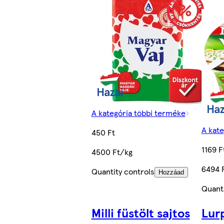
A kategória többi terméke
A kat
450 Ft
1169 F
4500 Ft/kg
6494 
Quantity controls
Hozzáad
Quanti
Milli füstölt sajtos
Lur