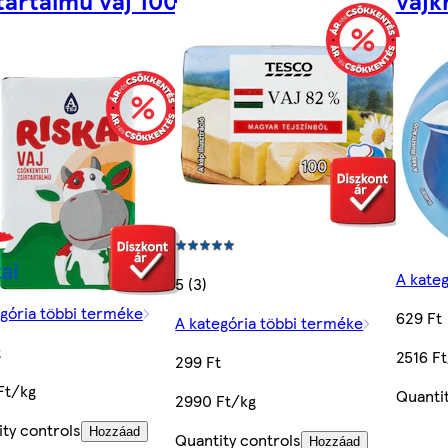
tartalmú vaj 100
vajk
A kate
5 (3)
egória többi terméke
629 Ft
A kategória többi terméke
t
2516 F
299 Ft
Ft/kg
Quantit
2990 Ft/kg
ty controls
Hozzáad
Quantity controls
Hozzáad