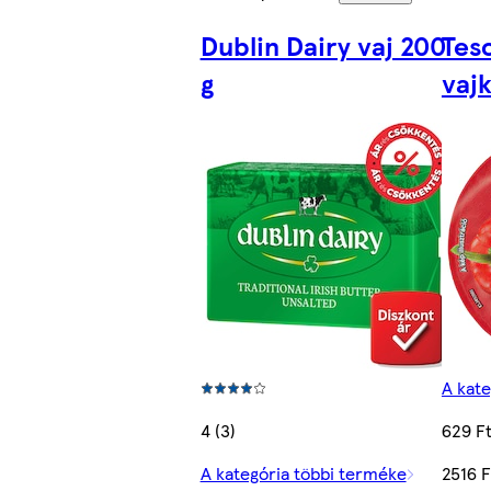
Dublin Dairy vaj 200
Tes
g
vaj
A kat
4 (3)
629 F
A kategória többi terméke
2516 