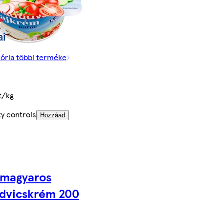
gória többi terméke
t/kg
y controls
Hozzáad
i magyaros
dvicskrém 200