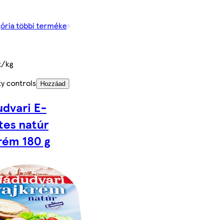
gória többi terméke
t/kg
y controls
Hozzáad
dvari E-
es natúr
rém 180 g