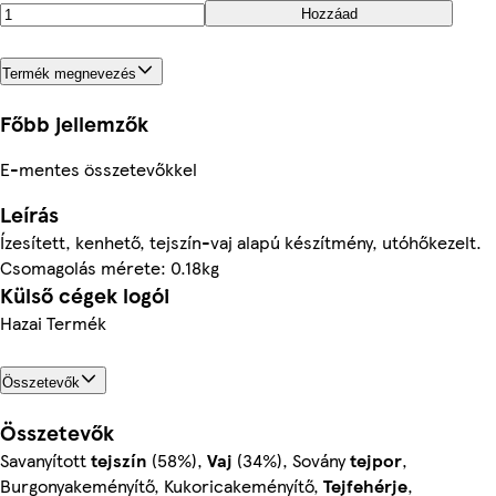
Hozzáad
Termék megnevezés
Főbb jellemzők
E-mentes összetevőkkel
Leírás
Ízesített, kenhető, tejszín-vaj alapú készítmény, utóhőkezelt.
Csomagolás mérete: 0.18kg
Külső cégek logói
Hazai Termék
Összetevők
Összetevők
Savanyított
tejszín
(58%),
Vaj
(34%), Sovány
tejpor
,
Burgonyakeményítő, Kukoricakeményítő,
Tejfehérje
,