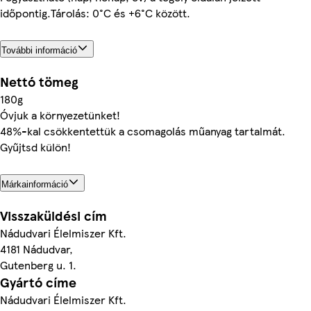
időpontig.Tárolás: 0°C és +6°C között.
További információ
Nettó tömeg
180g
Óvjuk a környezetünket!
48%-kal csökkentettük a csomagolás műanyag tartalmát.
Gyűjtsd külön!
Márkainformáció
Visszaküldési cím
Nádudvari Élelmiszer Kft.
4181 Nádudvar,
Gutenberg u. 1.
Gyártó címe
Nádudvari Élelmiszer Kft.