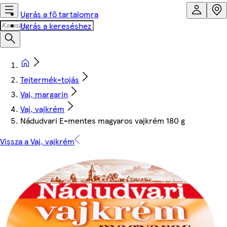
Ugrás a fő tartalomra
Ugrás a kereséshez
Tejtermék-tojás
Vaj, margarin
Vaj, vajkrém
Nádudvari E-mentes magyaros vajkrém 180 g
Vissza a Vaj, vajkrém