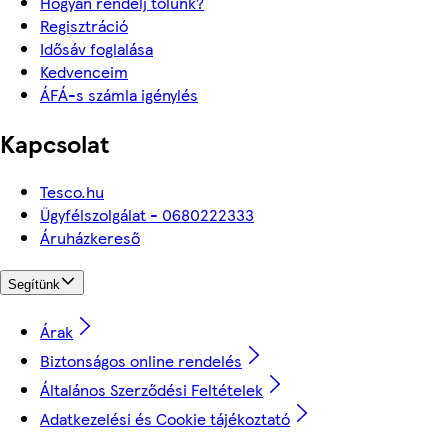
Hogyan rendelj tőlünk?
Regisztráció
Idősáv foglalása
Kedvenceim
ÁFÁ-s számla igénylés
Kapcsolat
Tesco.hu
Ügyfélszolgálat - 0680222333
Áruházkereső
Segítünk
Árak
Biztonságos online rendelés
Általános Szerződési Feltételek
Adatkezelési és Cookie tájékoztató