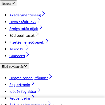
Rólunk
Akadálymentesség
Hova szállítunk?
Szolgáltatás díjak
Süti beállítások
Fizetési lehetőségek
Tesco.hu
Clubcard
Első bevásárlás
Hogyan rendelj tőlünk?
Regisztráció
Idősáv foglalása
Kedvenceim
ÁFÁ-s számla igénylés