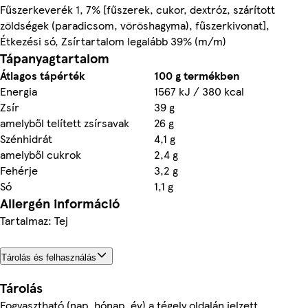
Fűszerkeverék 1, 7% [fűszerek, cukor, dextróz, szárított
zöldségek (paradicsom, vöröshagyma), fűszerkivonat],
Étkezési só, Zsírtartalom legalább 39% (m/m)
Tápanyagtartalom
Átlagos tápérték
100 g termékben
Energia
1567 kJ / 380 kcal
Zsír
39 g
amelyből telített zsírsavak
26 g
Szénhidrát
4,1 g
amelyből cukrok
2,4 g
Fehérje
3,2 g
Só
1,1 g
Allergén információ
Tartalmaz: Tej
Tárolás és felhasználás
Tárolás
Fogyasztható (nap, hónap, év) a tégely oldalán jelzett