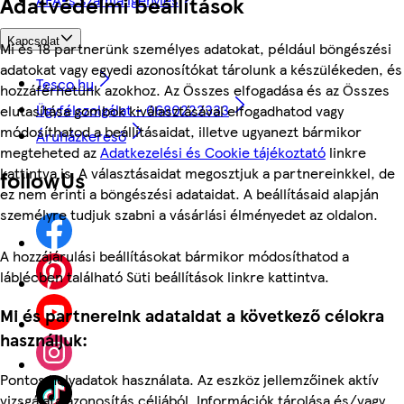
Adatvédelmi beállítások
Kapcsolat
Mi és 18 partnerünk személyes adatokat, például böngészési
adatokat vagy egyedi azonosítókat tárolunk a készülékeden, és
Tesco.hu
hozzáférhetünk azokhoz. Az Összes elfogadása és az Összes
Ügyfélszolgálat - 0680222333
elutasítása gombok kiválasztásával elfogadhatod vagy
módosíthatod a beállításaidat, illetve ugyanezt bármikor
Áruházkereső
megteheted az
Adatkezelési és Cookie tájékoztató
linkre
kattintva is. A választásaidat megosztjuk a partnereinkkel, de
followUs
ez nem érinti a böngészési adataidat. A beállításaid alapján
személyre tudjuk szabni a vásárlási élményedet az oldalon.
A hozzájárulási beállításokat bármikor módosíthatod a
láblécben található Süti beállítások linkre kattintva.
Mi és partnereink adataidat a következő célokra
használjuk:
Pontos helyadatok használata. Az eszköz jellemzőinek aktív
vizsgálata azonosítás céljából. Információk tárolása és/vagy