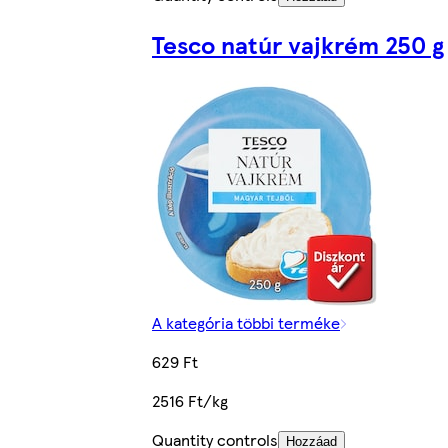
Tesco natúr vajkrém 250 g
A kategória többi terméke
629 Ft
2516 Ft/kg
Quantity controls
Hozzáad