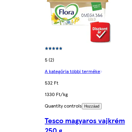
5 (2)
A kategória többi terméke
532 Ft
1330 Ft/kg
Quantity controls
Hozzáad
Tesco magyaros vajkrém
250 g