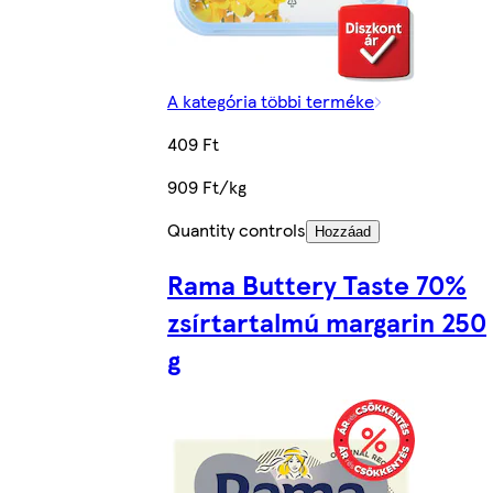
A kategória többi terméke
409 Ft
909 Ft/kg
Quantity controls
Hozzáad
Rama Buttery Taste 70%
zsírtartalmú margarin 250
g