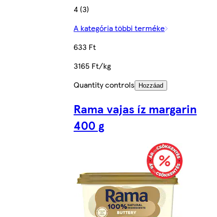
4 (3)
A kategória többi terméke
633 Ft
3165 Ft/kg
Quantity controls
Hozzáad
Rama vajas íz margarin
400 g