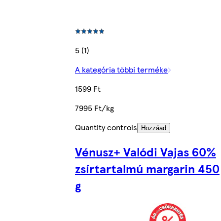
5 (1)
A kategória többi terméke
1599 Ft
7995 Ft/kg
Quantity controls
Hozzáad
Vénusz+ Valódi Vajas 60%
zsírtartalmú margarin 450
g