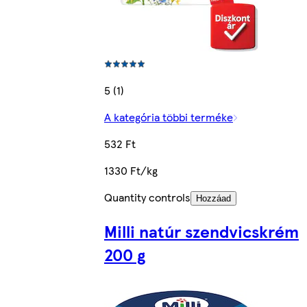
5 (1)
A kategória többi terméke
532 Ft
1330 Ft/kg
Quantity controls
Hozzáad
Milli natúr szendvicskrém
200 g