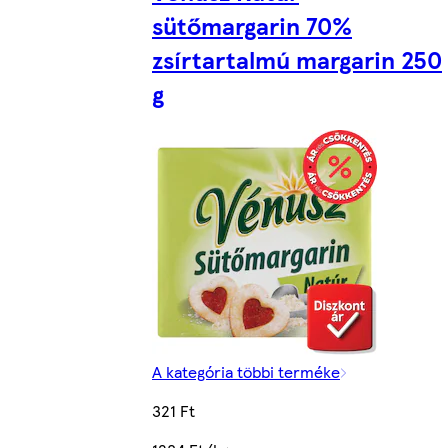
sütőmargarin 70%
zsírtartalmú margarin 250
g
A kategória többi terméke
321 Ft