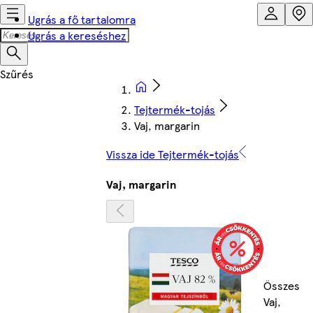
Ugrás a fő tartalomra
Ugrás a kereséshez
Tejtermék-tojás
Vaj, margarin
Vissza ide Tejtermék-tojás
Vaj, margarin
Összes
Vaj,