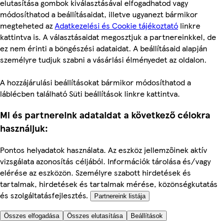
elutasítása gombok kiválasztásával elfogadhatod vagy
módosíthatod a beállításaidat, illetve ugyanezt bármikor
megteheted az
Adatkezelési és Cookie tájékoztató
linkre
kattintva is. A választásaidat megosztjuk a partnereinkkel, de
ez nem érinti a böngészési adataidat. A beállításaid alapján
személyre tudjuk szabni a vásárlási élményedet az oldalon.
A hozzájárulási beállításokat bármikor módosíthatod a
láblécben található Süti beállítások linkre kattintva.
Mi és partnereink adataidat a következő célokra
használjuk:
Pontos helyadatok használata. Az eszköz jellemzőinek aktív
vizsgálata azonosítás céljából. Információk tárolása és/vagy
elérése az eszközön. Személyre szabott hirdetések és
tartalmak, hirdetések és tartalmak mérése, közönségkutatás
és szolgáltatásfejlesztés.
Partnereink listája
Összes elfogadása
Összes elutasítása
Beállítások