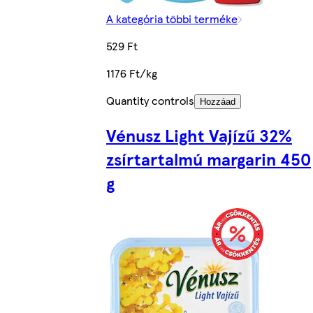
A kategória többi terméke
529 Ft
1176 Ft/kg
Quantity controls
Hozzáad
Vénusz Light Vajízű 32%
zsírtartalmú margarin 450
g