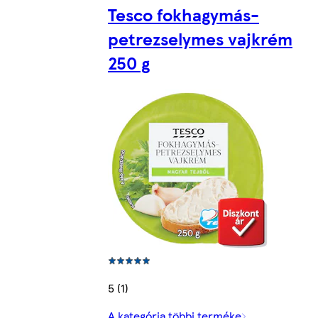
Tesco fokhagymás-
petrezselymes vajkrém
250 g
5 (1)
A kategória többi terméke