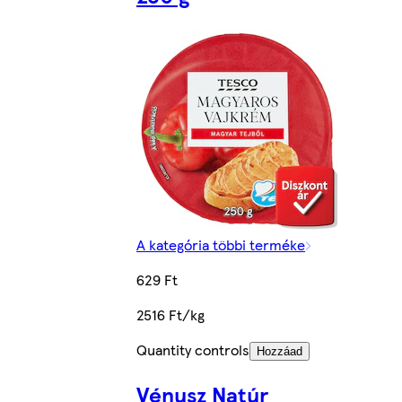
A kategória többi terméke
629 Ft
2516 Ft/kg
Quantity controls
Hozzáad
Vénusz Natúr