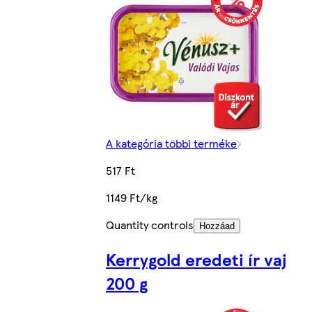
A kategória többi terméke
517 Ft
1149 Ft/kg
Quantity controls
Hozzáad
Kerrygold eredeti ír vaj
200 g