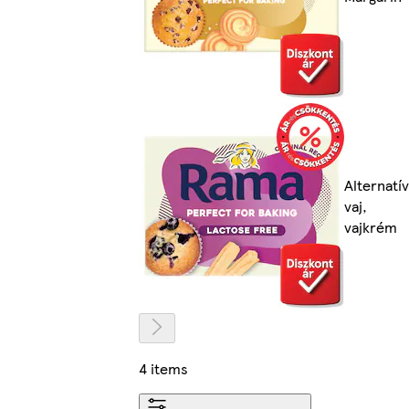
Alternatív
vaj,
vajkrém
4 items