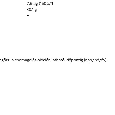
7,5 μg (150%*)
<0,1 g
-
gőrzi a csomagolás oldalán látható időpontig (nap/hó/év).