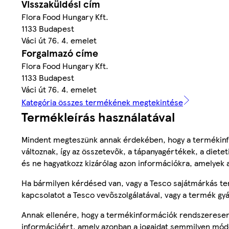
Visszaküldési cím
Flora Food Hungary Kft.
1133 Budapest
Váci út 76. 4. emelet
Forgalmazó címe
Flora Food Hungary Kft.
1133 Budapest
Váci út 76. 4. emelet
Kategória összes termékének megtekintése
Termékleírás használatával
Mindent megteszünk annak érdekében, hogy a termékinf
változnak, így az összetevők, a tápanyagértékek, a diete
és ne hagyatkozz kizárólag azon információkra, amelyek 
Ha bármilyen kérdésed van, vagy a Tesco sajátmárkás ter
kapcsolatot a Tesco vevőszolgálatával, vagy a termék gy
Annak ellenére, hogy a termékinformációk rendszeresen 
információért, amely azonban a jogaidat semmilyen mód