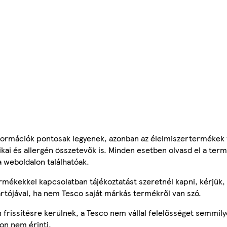
ormációk pontosak legyenek, azonban az élelmiszertermékek
tikai és allergén összetevők is. Minden esetben olvasd el a ter
a weboldalon találhatóak.
mékekkel kapcsolatban tájékoztatást szeretnél kapni, kérjük, 
ártójával, ha nem Tesco saját márkás termékről van szó.
frissítésre kerülnek, a Tesco nem vállal felelősséget semmily
on nem érinti.