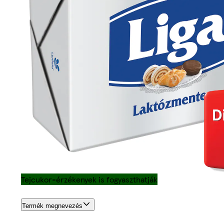
Tejcukor-érzékenyek is fogyaszthatják
Termék megnevezés