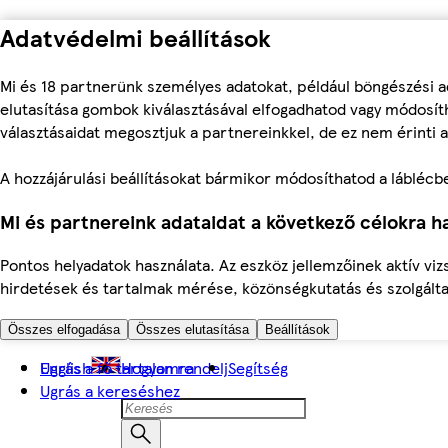
Adatvédelmi beállítások
Mi és 18 partnerünk személyes adatokat, például böngészési a
elutasítása gombok kiválasztásával elfogadhatod vagy módosíth
választásaidat megosztjuk a partnereinkkel, de ez nem érinti a
A hozzájárulási beállításokat bármikor módosíthatod a láblécben 
Mi és partnereink adataidat a következő célokra ha
Pontos helyadatok használata. Az eszköz jellemzőinek aktív viz
hirdetések és tartalmak mérése, közönségkutatás és szolgálta
Összes elfogadása
Összes elutasítása
Beállítások
Ugrás a fő tartalomra
English
Hogyan rendelj
Segítség
Ugrás a kereséshez