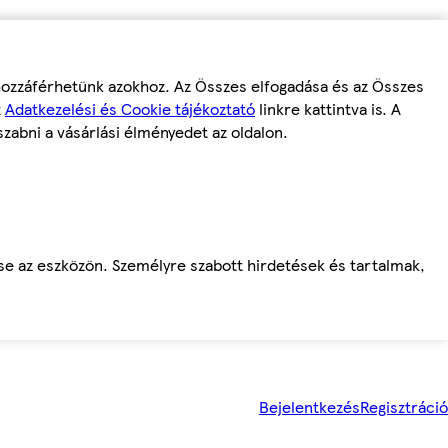
 hozzáférhetünk azokhoz. Az Összes elfogadása és az Összes
z
Adatkezelési és Cookie tájékoztató
linkre kattintva is. A
szabni a vásárlási élményedet az oldalon.
ése az eszközön. Személyre szabott hirdetések és tartalmak,
Bejelentkezés
Regisztráció