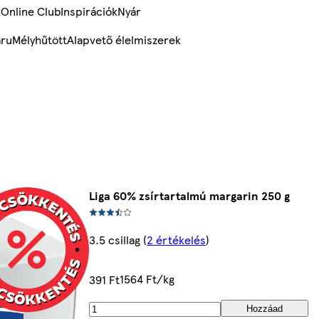
k
Online Club
Inspirációk
Nyár
ru
Mélyhűtött
Alapvető élelmiszerek
Liga 60% zsírtartalmú margarin 250 g
3.5 csillag
(
2 értékelés
)
1564 Ft/kg
391 Ft
Hozzáad