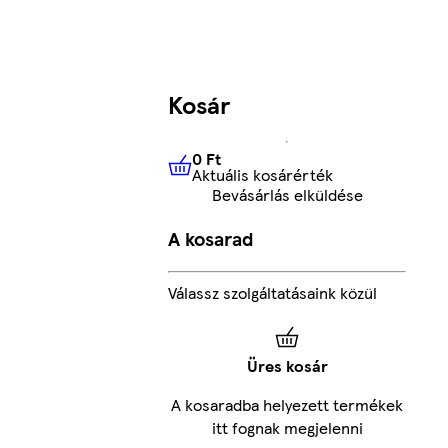
Kosár
0 Ft
Aktuális kosárérték
0 Ft
Aktuális kosárérték
Bevásárlás elküldése
A kosarad
Válassz szolgáltatásaink közül
Üres kosár
A kosaradba helyezett termékek
itt fognak megjelenni