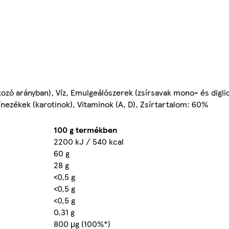
ltozó arányban), Víz, Emulgeálószerek (zsírsavak mono- és digli
zínezékek (karotinok), Vitaminok (A, D), Zsírtartalom: 60%
100 g termékben
2200 kJ / 540 kcal
60 g
28 g
<0,5 g
<0,5 g
<0,5 g
0,31 g
800 μg (100%*)