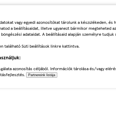
datokat vagy egyedi azonosítókat tárolunk a készülékeden, és
atod a beállításaidat, illetve ugyanezt bármikor megteheted a
 böngészési adataidat. A beállításaid alapján személyre tudjuk 
található Süti beállítások linkre kattintva.
sználjuk:
sgálata azonosítás céljából. Információk tárolása és/vagy elér
tásfejlesztés.
Partnereink listája