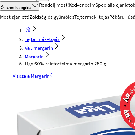
Rendelj most!
Kedvenceim
Speciális ajánlato
Összes kategória
Most ajánlott!
Zöldség és gyümölcs
Tejtermék-tojás
Pékáru
Húsá
Tejtermék-tojás
Vaj, margarin
Margarin
Liga 60% zsírtartalmú margarin 250 g
Vissza a Margarin