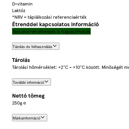
D-vitamin
Laktóz
*NRV = táplálkozási referenciaérték
Étrenddel kapcsolatos információ
Tejcukor-érzékenyek is fogyaszthatják
Tárolás és felhasználás
Tárolás
Tárolási hőmérséklet: +2°C - +10°C között. Minőségét me
További információ
Nettó tömeg
250g ℮
Márkainformáció