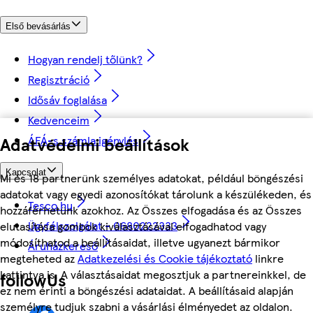
Első bevásárlás
Hogyan rendelj tőlünk?
Regisztráció
Idősáv foglalása
Kedvenceim
ÁFÁ-s számla igénylés
Adatvédelmi beállítások
Kapcsolat
Mi és 18 partnerünk személyes adatokat, például böngészési
adatokat vagy egyedi azonosítókat tárolunk a készülékeden, és
Tesco.hu
hozzáférhetünk azokhoz. Az Összes elfogadása és az Összes
Ügyfélszolgálat - 0680222333
elutasítása gombok kiválasztásával elfogadhatod vagy
módosíthatod a beállításaidat, illetve ugyanezt bármikor
Áruházkereső
megteheted az
Adatkezelési és Cookie tájékoztató
linkre
kattintva is. A választásaidat megosztjuk a partnereinkkel, de
followUs
ez nem érinti a böngészési adataidat. A beállításaid alapján
személyre tudjuk szabni a vásárlási élményedet az oldalon.