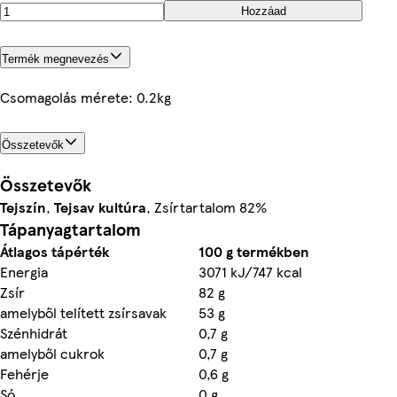
Hozzáad
Termék megnevezés
Csomagolás mérete: 0.2kg
Összetevők
Összetevők
Tejszín
,
Tej
sav kultúra
, Zsírtartalom 82%
Tápanyagtartalom
Átlagos tápérték
100 g termékben
Energia
3071 kJ/747 kcal
Zsír
82 g
amelyből telített zsírsavak
53 g
Szénhidrát
0,7 g
amelyből cukrok
0,7 g
Fehérje
0,6 g
Só
0 g