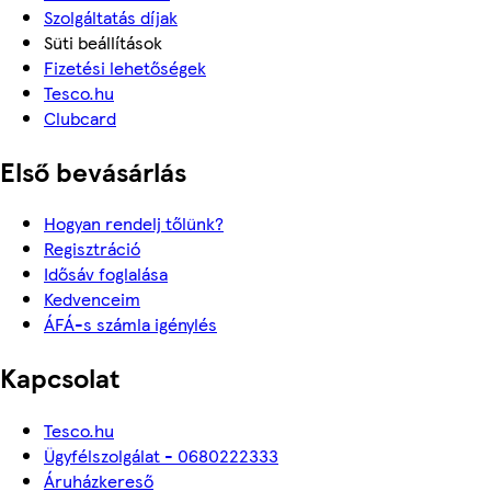
Szolgáltatás díjak
Süti beállítások
Fizetési lehetőségek
Tesco.hu
Clubcard
Első bevásárlás
Hogyan rendelj tőlünk?
Regisztráció
Idősáv foglalása
Kedvenceim
ÁFÁ-s számla igénylés
Kapcsolat
Tesco.hu
Ügyfélszolgálat - 0680222333
Áruházkereső