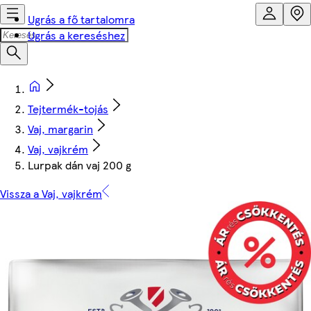
Ugrás a fő tartalomra
Ugrás a kereséshez
Tejtermék-tojás
Vaj, margarin
Vaj, vajkrém
Lurpak dán vaj 200 g
Vissza a Vaj, vajkrém