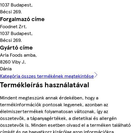
1037 Budapest,
Bécsi 269.
Forgalmazó címe
Foodnet Zrt.
1037 Budapest,
Bécsi 269.
Gyártó címe
Arla Foods amba,
8260 Viby J,
Dánia
Kategória összes termékének megtekintése
Termékleírás használatával
Mindent megteszünk annak érdekében, hogy a
termékinformációk pontosak legyenek, azonban az
élelmiszertermékek folyamatosan változnak, így az
összetevők, a tápanyagértékek, a dietetikai és allergén
összetevők is. Minden esetben olvasd el a terméken található
címkét és ne hagyatkozz kizárólag azon információkra,