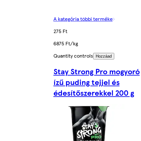
A kategória többi terméke
275 Ft
6875 Ft/kg
Quantity controls
Hozzáad
Stay Strong Pro mogyoró
ízű puding tejjel és
édesítőszerekkel 200 g