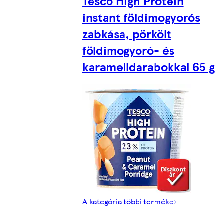
Tesco High Protein
instant földimogyorós
zabkása, pörkölt
földimogyoró- és
karamelldarabokkal 65 g
A kategória többi terméke