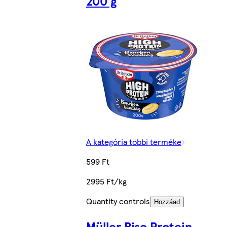
200 g
A kategória többi terméke
599 Ft
2995 Ft/kg
Quantity controls
Hozzáad
Müller Riso Protein