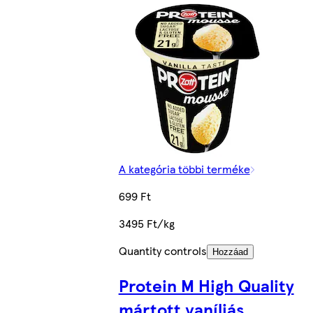
A kategória többi terméke
699 Ft
3495 Ft/kg
Quantity controls
Hozzáad
Protein M High Quality
mártott vaníliás