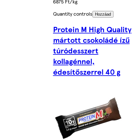
6875 Ft/kg
Quantity controls
Hozzáad
Protein M High Quality
mártott csokoládé ízű
túródesszert
kollagénnel,
édesítőszerrel 40 g