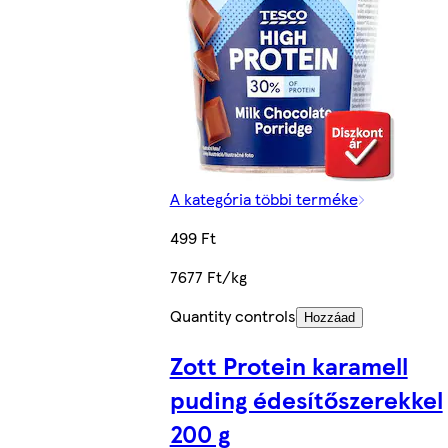
A kategória többi terméke
499 Ft
7677 Ft/kg
Quantity controls
Hozzáad
Zott Protein karamell
puding édesítőszerekkel
200 g