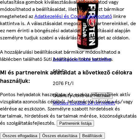
elutasítása gombok kiválasztásával elfogadhatod vagy
módosíthatod a beállításaidat, illetve ugyanezt bármikor
megteheted az
Adatkezelési és Cookie tájékoztató
linkre
kattintva is. A választásaidat megosztjuk a partnereinkkel, de
ez nem érinti a böngészési adataidat. A beállításaid alapján
személyre tudjuk szabni a vásárlási élményedet az oldalon.
A hozzájárulási beállításokat bármikor módosíthatod a
láblécben található Süti beállítások linkre kattintva.
A kategória többi terméke
519 Ft
Mi és partnereink adataidat a következő célokra
használjuk:
2076 Ft/l
Pontos helyadatok használata. Az eszköz jellemzőinek aktív
Quantity controls
Hozzáad
vizsgálata azonosítás céljából. Információk tárolása és/vagy
Mutass további 24 terméket
elérése az eszközön. Személyre szabott hirdetések és
tartalmak, hirdetések és tartalmak mérése, közönségkutatás
és szolgáltatásfejlesztés.
Partnereink listája
Összes elfogadása
Összes elutasítása
Beállítások