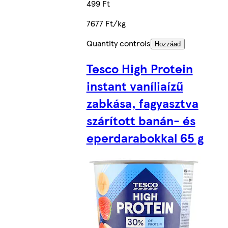
499 Ft
7677 Ft/kg
Quantity controls
Hozzáad
Tesco High Protein
instant vaníliaízű
zabkása, fagyasztva
szárított banán- és
eperdarabokkal 65 g