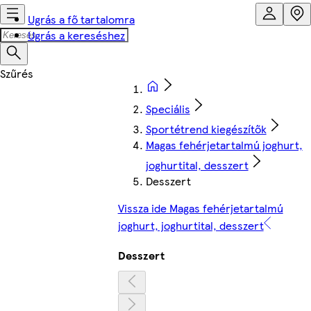
Ugrás a fő tartalomra
Ugrás a kereséshez
Speciális
Sportétrend kiegészítők
Magas fehérjetartalmú joghurt,
joghurtital, desszert
Desszert
Vissza ide Magas fehérjetartalmú
joghurt, joghurtital, desszert
Desszert