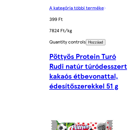
A kategória többi terméke
399 Ft
7824 Ft/kg
Quantity controls
Hozzáad
Pöttyös Protein Turó
Rudi natúr túródesszert
kakaós étbevonattal,
édesítőszerekkel 51 g