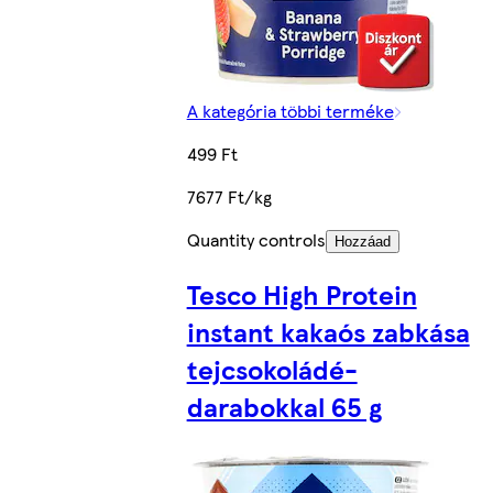
A kategória többi terméke
499 Ft
7677 Ft/kg
Quantity controls
Hozzáad
Tesco High Protein
instant kakaós zabkása
tejcsokoládé-
darabokkal 65 g