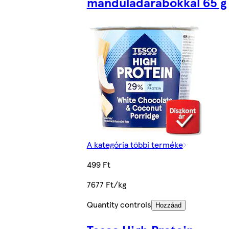
manduladarabokkal 65 g
A kategória többi terméke
499 Ft
7677 Ft/kg
Quantity controls
Hozzáad