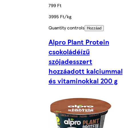
799 Ft
3995 Ft/kg
Quantity controls
Hozzáad
Alpro Plant Protein
csokoládéízű
szójadesszert
hozzáadott kalciummal
és vitaminokkal 200 g