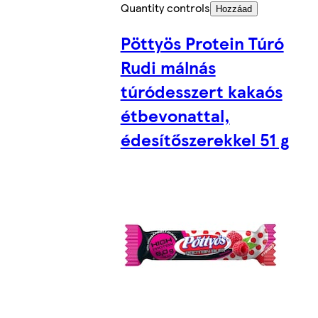
Quantity controls
Hozzáad
Pöttyös Protein Túró
Rudi málnás
túródesszert kakaós
étbevonattal,
édesítőszerekkel 51 g