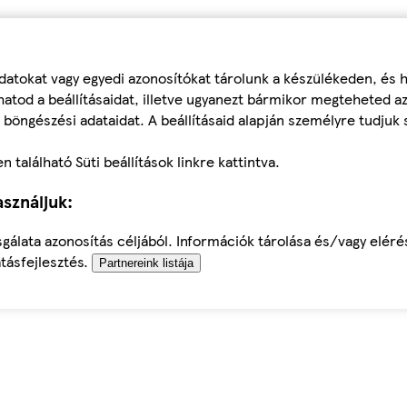
datokat vagy egyedi azonosítókat tárolunk a készülékeden, és
atod a beállításaidat, illetve ugyanezt bármikor megteheted a
 böngészési adataidat. A beállításaid alapján személyre tudjuk 
található Süti beállítások linkre kattintva.
sználjuk:
sgálata azonosítás céljából. Információk tárolása és/vagy elér
tásfejlesztés.
Partnereink listája