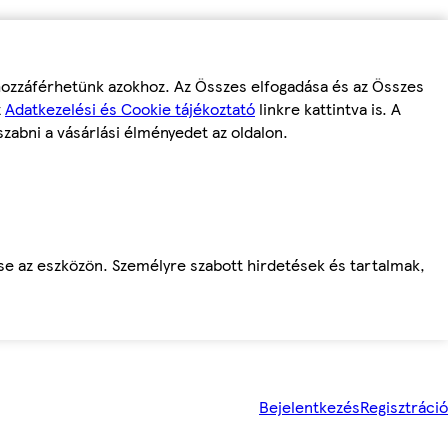
 hozzáférhetünk azokhoz. Az Összes elfogadása és az Összes
z
Adatkezelési és Cookie tájékoztató
linkre kattintva is. A
szabni a vásárlási élményedet az oldalon.
ése az eszközön. Személyre szabott hirdetések és tartalmak,
Bejelentkezés
Regisztráció