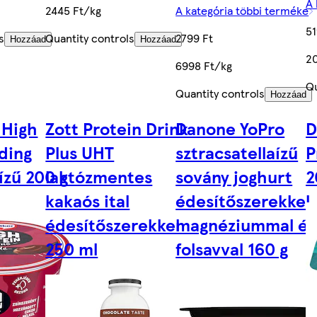
A 
2445 Ft/kg
A kategória többi terméke
51
s
Quantity controls
2799 Ft
Hozzáad
Hozzáad
20
6998 Ft/kg
Qu
Quantity controls
Hozzáad
 High
Zott Protein Drink
Danone YoPro
D
ding
Plus UHT
sztracsatellaízű
P
ízű 200 g
laktózmentes
sovány joghurt
2
kakaós ital
édesítőszerekkel,
édesítőszerekkel
magnéziummal és
250 ml
folsavval 160 g