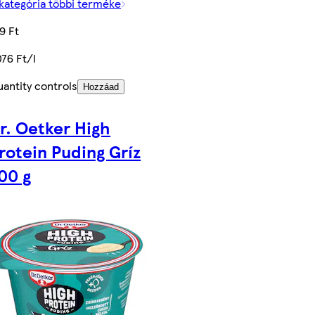
kategória többi terméke
9 Ft
76 Ft/l
antity controls
Hozzáad
r. Oetker High
rotein Puding Gríz
00 g