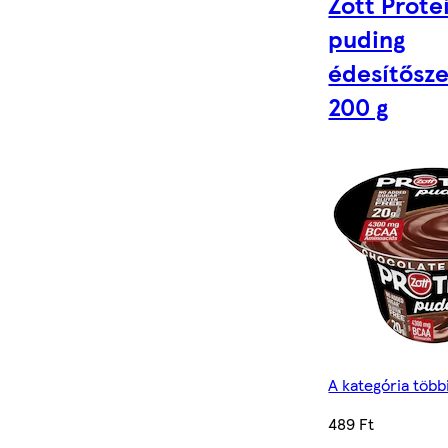
Zott Prote
puding
édesítősze
200 g
A kategória töb
489 Ft