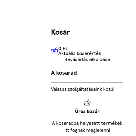
Kosár
0 Ft
Aktuális kosárérték
0 Ft
Aktuális kosárérték
Bevásárlás elküldése
A kosarad
Válassz szolgáltatásaink közül
Üres kosár
A kosaradba helyezett termékek
itt fognak megjelenni