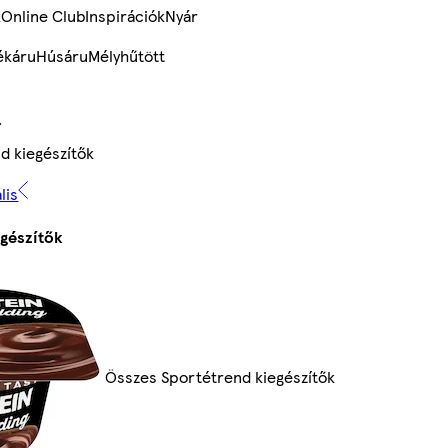
k
Online Club
Inspirációk
Nyár
ékáru
Húsáru
Mélyhűtött
d kiegészítők
lis
gészítők
Összes Sportétrend kiegészítők