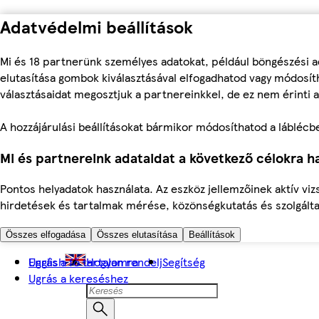
Adatvédelmi beállítások
Mi és 18 partnerünk személyes adatokat, például böngészési a
elutasítása gombok kiválasztásával elfogadhatod vagy módosíth
választásaidat megosztjuk a partnereinkkel, de ez nem érinti a
A hozzájárulási beállításokat bármikor módosíthatod a láblécben 
Mi és partnereink adataidat a következő célokra ha
Pontos helyadatok használata. Az eszköz jellemzőinek aktív viz
hirdetések és tartalmak mérése, közönségkutatás és szolgálta
Összes elfogadása
Összes elutasítása
Beállítások
Ugrás a fő tartalomra
English
Hogyan rendelj
Segítség
Ugrás a kereséshez