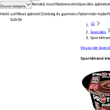
Rendelj most!
Kedvenceim
Speciális ajánlato
Összes kategória
Helló suli!
Most ajánlott!
Zöldség és gyümölcs
Tejtermék-tojás
P
Speciális
Sportétren
Vissza ide Speciá
Sportétrend kie