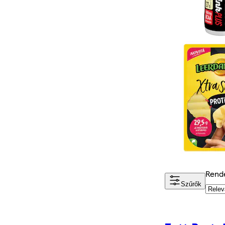
Rend
Szűrők