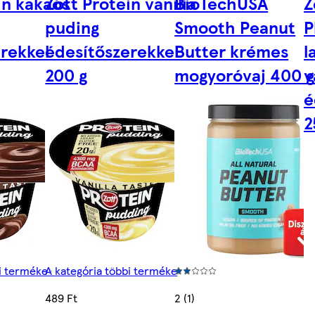
in kakaós
Zott Protein vanília
BioTechUSA
Z
puding
Smooth Peanut
P
rekkel
édesítőszerekkel
Butter krémes
l
200 g
mogyoróvaj 400 g
v
é
2
bi terméke
A kategória többi terméke
489 Ft
2 (1)