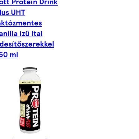
ott Protein Drink
lus UHT
aktózmentes
anília ízű ital
desítőszerekkel
50 ml