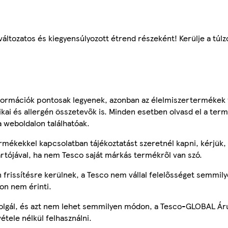
áltozatos és kiegyensúlyozott étrend részeként! Kerülje a túlz
ormációk pontosak legyenek, azonban az élelmiszertermékek
tikai és allergén összetevők is. Minden esetben olvasd el a ter
a weboldalon találhatóak.
mékekkel kapcsolatban tájékoztatást szeretnél kapni, kérjük, 
ártójával, ha nem Tesco saját márkás termékről van szó.
frissítésre kerülnek, a Tesco nem vállal felelősséget semmily
on nem érinti.
szolgál, és azt nem lehet semmilyen módon, a Tesco-GLOBAL Ár
étele nélkül felhasználni.