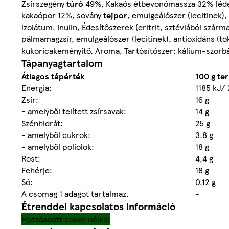
Zsírszegény
túró
49%, Kakaós étbevonómassza 32% [édesí
kakaópor 12%, sovány
tejpor
, emulgeálószer (lecitinek)
izolátum, Inulin, Édesítőszerek (eritrit, sztéviából szárm
pálmamagzsír, emulgeálószer (lecitinek), antioxidáns (to
kukoricakeményítő, Aroma, Tartósítószer: kálium-szorb
Tápanyagtartalom
Átlagos tápérték
100 g te
Energia:
1185 kJ/ 
Zsír:
16 g
- amelyből telített zsírsavak:
14 g
Szénhidrát:
25 g
- amelyből cukrok:
3,8 g
- amelyből poliolok:
18 g
Rost:
4,4 g
Fehérje:
18 g
Só:
0,12 g
A csomag 1 adagot tartalmaz.
-
Étrenddel kapcsolatos információ
Hozzáadott cukor nélkül