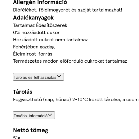
Allergén információ
Dióféléket, földimogyorót és szóját tartalmazhat!
Adalékanyagok
Tartalmaz Édesítőszerek
0% hozzáadott cukor
Hozzáadott cukrot nem tartalmaz
Fehérjében gazdag
Élelmirost-forrás
Természetes módon előforduló cukrokat tartalmaz
Tárolás és felhasználás
Tárolás
Fogyasztható (nap, hónap) 2-10°C között tárolva, a csoma
További információ
Nettó tömeg
51g