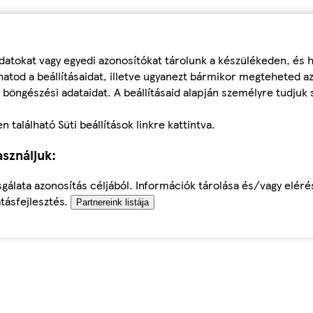
datokat vagy egyedi azonosítókat tárolunk a készülékeden, és
atod a beállításaidat, illetve ugyanezt bármikor megteheted a
 böngészési adataidat. A beállításaid alapján személyre tudjuk 
található Süti beállítások linkre kattintva.
sználjuk:
sgálata azonosítás céljából. Információk tárolása és/vagy elér
tásfejlesztés.
Partnereink listája