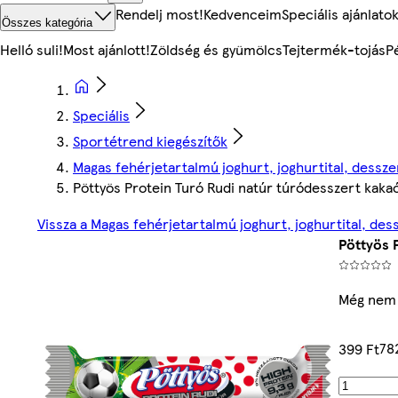
Rendelj most!
Kedvenceim
Speciális ajánlato
Összes kategória
Helló suli!
Most ajánlott!
Zöldség és gyümölcs
Tejtermék-tojás
P
Speciális
Sportétrend kiegészítők
Magas fehérjetartalmú joghurt, joghurtital, dessze
Pöttyös Protein Turó Rudi natúr túródesszert kakaó
Vissza a Magas fehérjetartalmú joghurt, joghurtital, des
Pöttyös 
Még nem 
78
399 Ft