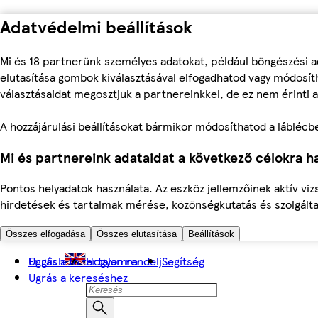
Adatvédelmi beállítások
Mi és 18 partnerünk személyes adatokat, például böngészési a
elutasítása gombok kiválasztásával elfogadhatod vagy módosíth
választásaidat megosztjuk a partnereinkkel, de ez nem érinti a
A hozzájárulási beállításokat bármikor módosíthatod a láblécben 
Mi és partnereink adataidat a következő célokra ha
Pontos helyadatok használata. Az eszköz jellemzőinek aktív viz
hirdetések és tartalmak mérése, közönségkutatás és szolgálta
Összes elfogadása
Összes elutasítása
Beállítások
Ugrás a fő tartalomra
English
Hogyan rendelj
Segítség
Ugrás a kereséshez