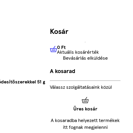
Kosár
0 Ft
Aktuális kosárérték
0 Ft
Aktuális kosárérték
Bevásárlás elküldése
A kosarad
desítőszerekkel 51 g
Válassz szolgáltatásaink közül
Üres kosár
A kosaradba helyezett termékek
itt fognak megjelenni