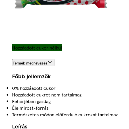
Hozzáadott cukor nélkül
Termék megnevezés
Főbb jellemzők
0% hozzáadott cukor
Hozzáadott cukrot nem tartalmaz
Fehérjében gazdag
Élelmirost-forrás
Természetes módon előforduló cukrokat tartalmaz
Leírás