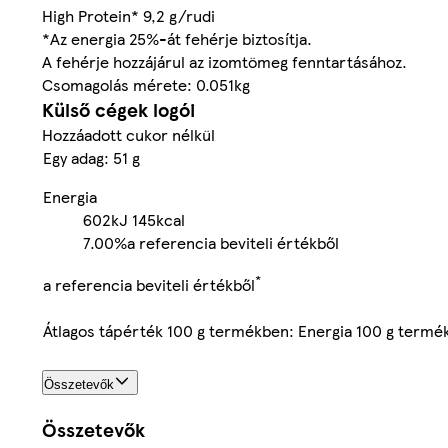
High Protein* 9,2 g/rudi
*Az energia 25%-át fehérje biztosítja.
A fehérje hozzájárul az izomtömeg fenntartásához.
Csomagolás mérete: 0.051kg
Külső cégek logói
Hozzáadott cukor nélkül
Egy adag: 51 g
Energia
602kJ
145kcal
7.00%
a referencia beviteli értékből
*
a referencia beviteli értékből
Átlagos tápérték 100 g termékben: Energia 100 g termé
Összetevők
Összetevők