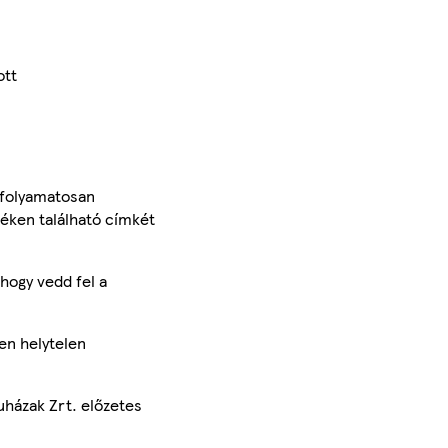
ott
 folyamatosan
méken található címkét
hogy vedd fel a
en helytelen
uházak Zrt. előzetes