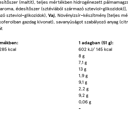
tőszer (maltit), teljes mértékben hidrogénezett pálmamagzsí
, aroma, édesítőszer (sztéviából származó szteviol-glikozidok)]
azó szteviol-glikozidok),
Vaj
, Növényizsír-készítmény [teljes m
koferolban gazdag kivonat), savanyúságot szabályozó anyag (ci
át
rmékben:
1 adagban (51 g):
285 kcal
602 kJ/ 145 kcal
8 g
7,1 g
13 g
1,9 g
9,1 g
2,2 g
9,2 g
0,06 g
-