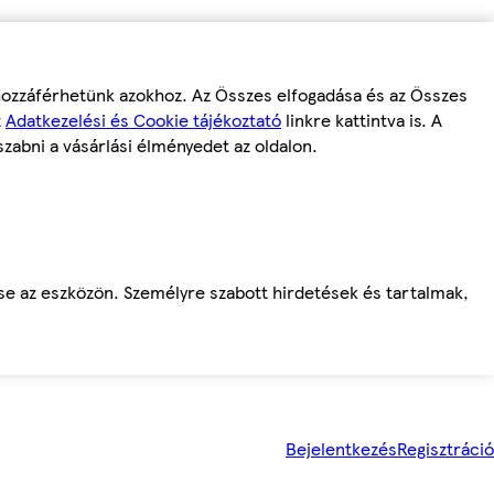
 hozzáférhetünk azokhoz. Az Összes elfogadása és az Összes
z
Adatkezelési és Cookie tájékoztató
linkre kattintva is. A
szabni a vásárlási élményedet az oldalon.
ése az eszközön. Személyre szabott hirdetések és tartalmak,
Bejelentkezés
Regisztráció