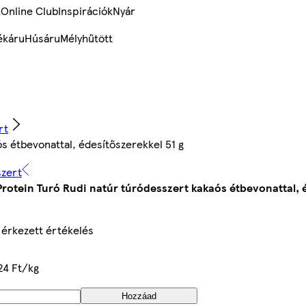
k
Online Club
Inspirációk
Nyár
ékáru
Húsáru
Mélyhűtött
rt
s étbevonattal, édesítőszerekkel 51 g
szert
Protein Turó Rudi natúr túródesszert kakaós étbevonattal, é
érkezett értékelés
24 Ft/kg
Hozzáad