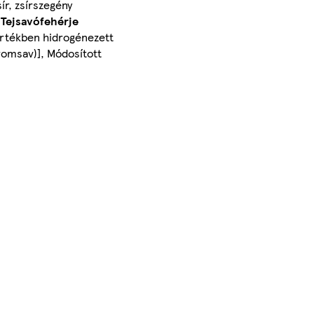
r, zsírszegény
,
Tejsavófehérje
értékben hidrogénezett
tromsav)], Módosított