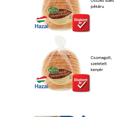
Összes Édes
pékáru
Csomagolt,
szeletelt
kenyér