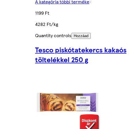
A kategória többi terméke
1199 Ft
4282 Ft/kg
Quantity controls
Hozzáad
Tesco piskótatekercs kakaós
töltelékkel 250 g