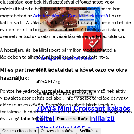
elutasítása gombok kiválasztásával elfogadhatod vagy
módosíthatod a beállításaidat, illetve ugyanezt bármikor
megteheted az
Adatkezelési és Cookie tájékoztató
linkre
kattintva is. A választásaidat megosztjuk a partnereinkkel, de
ez nem érinti a böngészési adataidat. A beállításaid alapján
személyre tudjuk szabni a vásárlási élményedet az oldalon.
A hozzájárulási beállításokat bármikor módosíthatod a
láblécben található Süti beállítások linkre kattintva.
A kategória többi terméke
Mi és partnereink adataidat a következő célokra
1489 Ft
használjuk:
4254 Ft/kg
Pontos helyadatok használata. Az eszköz jellemzőinek aktív
Quantity controls
Hozzáad
vizsgálata azonosítás céljából. Információk tárolása és/vagy
elérése az eszközön. Személyre szabott hirdetések és
7DAYS Mini Croissant kakaós
tartalmak, hirdetések és tartalmak mérése, közönségkutatás
töltelékkel és vaníliaízű
és szolgáltatásfejlesztés.
Partnereink listája
töltelékkel 185 g
Összes elfogadása
Összes elutasítása
Beállítások