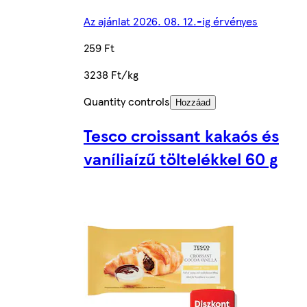
Az ajánlat 2026. 08. 12.-ig érvényes
259 Ft
3238 Ft/kg
Quantity controls
Hozzáad
Tesco croissant kakaós és
vaníliaízű töltelékkel 60 g