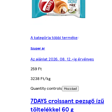
A kategória többi terméke
Szuper ár
Az ajánlat 2026. 08. 12.-ig érvényes
259 Ft
3238 Ft/kg
Quantity controls
Hozzáad
7DAYS croissant pezsgő ízű
töltelékkel 60 g