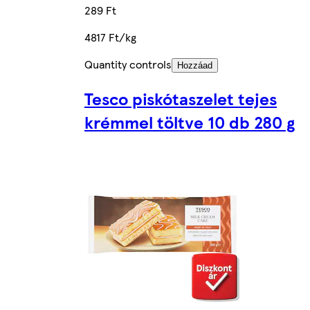
289 Ft
4817 Ft/kg
Quantity controls
Hozzáad
Tesco piskótaszelet tejes
krémmel töltve 10 db 280 g