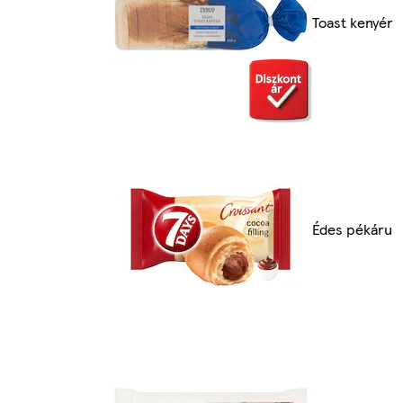
Toast kenyér
Édes pékáru