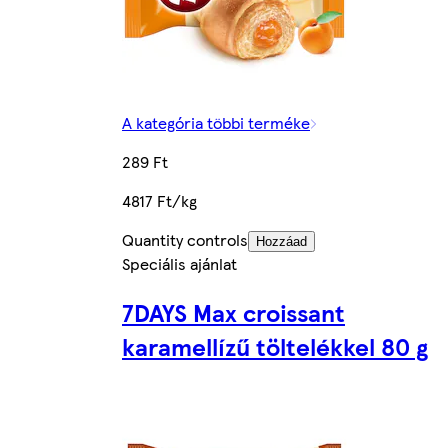
A kategória többi terméke
289 Ft
4817 Ft/kg
Quantity controls
Hozzáad
Speciális ajánlat
7DAYS Max croissant
karamellízű töltelékkel 80 g