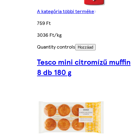
A kategória többi terméke
759 Ft
3036 Ft/kg
Quantity controls
Hozzáad
Tesco mini citromízű muffin
8 db 180 g