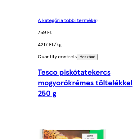
A kategória többi terméke
759 Ft
4217 Ft/kg
Quantity controls
Hozzáad
Tesco piskótatekercs
mogyorókrémes töltelékkel
250 g