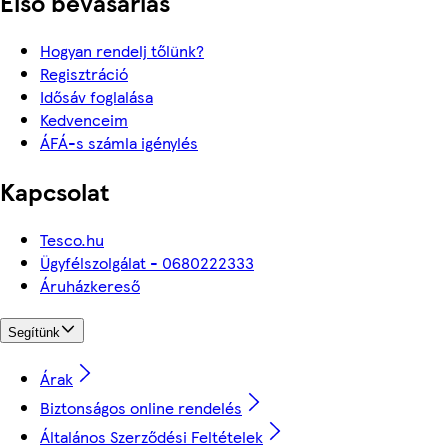
Első bevásárlás
Hogyan rendelj tőlünk?
Regisztráció
Idősáv foglalása
Kedvenceim
ÁFÁ-s számla igénylés
Kapcsolat
Tesco.hu
Ügyfélszolgálat - 0680222333
Áruházkereső
Segítünk
Árak
Biztonságos online rendelés
Általános Szerződési Feltételek