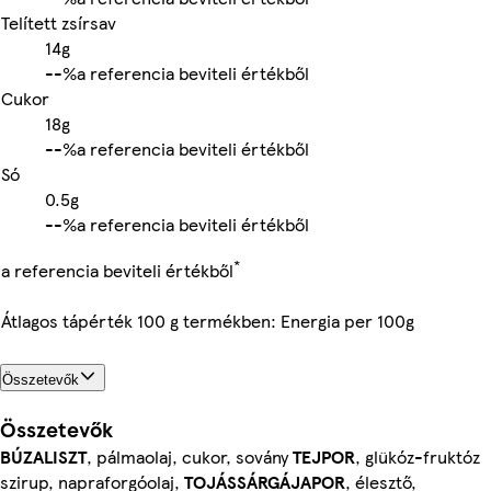
Telített zsírsav
14g
-
-%
a referencia beviteli értékből
Cukor
18g
-
-%
a referencia beviteli értékből
Só
0.5g
-
-%
a referencia beviteli értékből
*
a referencia beviteli értékből
Átlagos tápérték 100 g termékben: Energia per 100g
Összetevők
Összetevők
BÚZALISZT
, pálmaolaj, cukor, sovány
TEJPOR
, glükóz-fruktóz
szirup, napraforgóolaj,
TOJÁSSÁRGÁJAPOR
, élesztő,