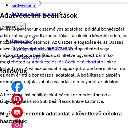
Kedvenceim
Adatvédelmi beállítások
ÁFÁ-s számla igénylés
Kapcsolat
Mi és 18 partnerünk személyes adatokat, például böngészési
adatokat vagy egyedi azonosítókat tárolunk a készülékeden, és
Tesco.hu
hozzáférhetünk azokhoz. Az Összes elfogadása és az Összes
elutasítása gombok kiválasztásával elfogadhatod vagy
Ügyfélszolgálat - 0680222333
módosíthatod a beállításaidat, illetve ugyanezt bármikor
Áruházkereső
megteheted az
Adatkezelési és Cookie tájékoztató
linkre
kattintva is. A választásaidat megosztjuk a partnereinkkel, de
followUs
ez nem érinti a böngészési adataidat. A beállításaid alapján
személyre tudjuk szabni a vásárlási élményedet az oldalon.
A hozzájárulási beállításokat bármikor módosíthatod a
láblécben található Süti beállítások linkre kattintva.
Mi és partnereink adataidat a következő célokra
használjuk: