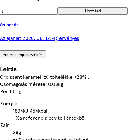
Hozzáad
Szuper ár
Az ajánlat 2026. 08. 12.-ig érvényes
Termék megnevezés
Leírás
Croissant karamellízű töltelékkel (28%).
Csomagolás mérete: 0.08kg
Per 100 g
Energia
1894kJ
454kcal
-%
a referencia beviteli értékből
Zsír
29g
-
-%
a referencia beviteli értékből