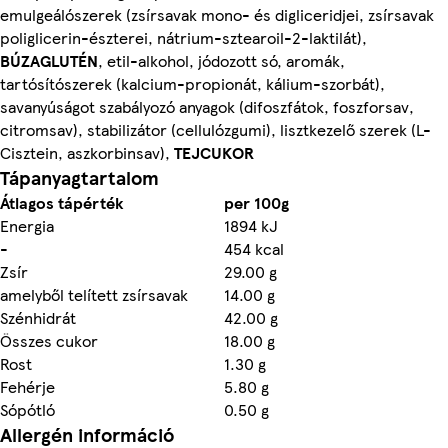
emulgeálószerek (zsírsavak mono- és digliceridjei, zsírsavak
poliglicerin-észterei, nátrium-sztearoil-2-laktilát),
BÚZAGLUTÉN
, etil-alkohol, jódozott só, aromák,
tartósítószerek (kalcium-propionát, kálium-szorbát),
savanyúságot szabályozó anyagok (difoszfátok, foszforsav,
citromsav), stabilizátor (cellulózgumi), lisztkezelő szerek (L-
Cisztein, aszkorbinsav),
TEJCUKOR
Tápanyagtartalom
Átlagos tápérték
per 100g
Energia
1894 kJ
-
454 kcal
Zsír
29.00 g
amelyből telített zsírsavak
14.00 g
Szénhidrát
42.00 g
Összes cukor
18.00 g
Rost
1.30 g
Fehérje
5.80 g
Sópótló
0.50 g
Allergén információ