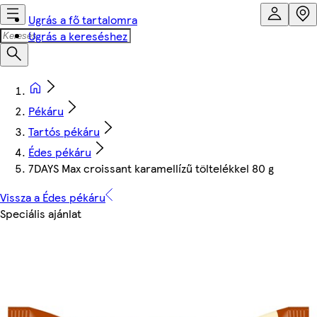
Ugrás a fő tartalomra
Ugrás a kereséshez
Pékáru
Tartós pékáru
Édes pékáru
7DAYS Max croissant karamellízű töltelékkel 80 g
Vissza a Édes pékáru
Speciális ajánlat