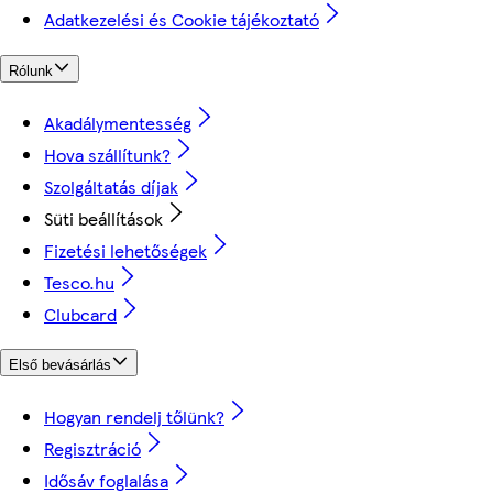
Adatkezelési és Cookie tájékoztató
Rólunk
Akadálymentesség
Hova szállítunk?
Szolgáltatás díjak
Süti beállítások
Fizetési lehetőségek
Tesco.hu
Clubcard
Első bevásárlás
Hogyan rendelj tőlünk?
Regisztráció
Idősáv foglalása