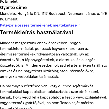
IV. Emelet
Gyártó címe
Mondelez Hungária Kft. 1117 Budapest, Neumann János u. 1/E
IV. Emelet
Kategória összes termékének megtekintése
Termékleírás használatával
Mindent megteszünk annak érdekében, hogy a
termékinformációk pontosak legyenek, azonban az
élelmiszertermékek folyamatosan változnak, így az
összetevők, a tápanyagértékek, a dietetikai és allergén
összetevők is. Minden esetben olvasd el a terméken található
címkét és ne hagyatkozz kizárólag azon információkra,
amelyek a weboldalon találhatóak.
Ha bármilyen kérdésed van, vagy a Tesco sajátmárkás
termékekkel kapcsolatban tájékoztatást szeretnél kapni,
kérjük, hogy vedd fel a kapcsolatot a Tesco vevőszolgálatával,
vagy a termék gyártójával, ha nem Tesco saját márkás
termékről van szó.