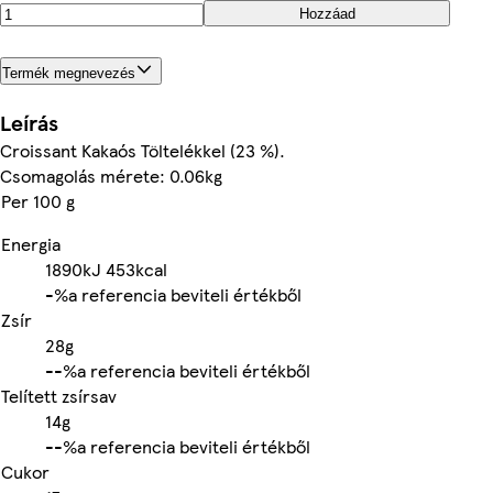
Hozzáad
Termék megnevezés
Leírás
Croissant Kakaós Töltelékkel (23 %).
Csomagolás mérete: 0.06kg
Per 100 g
Energia
1890kJ
453kcal
-%
a referencia beviteli értékből
Zsír
28g
-
-%
a referencia beviteli értékből
Telített zsírsav
14g
-
-%
a referencia beviteli értékből
Cukor