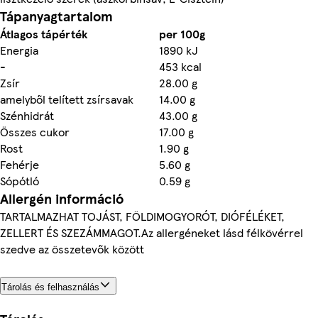
Tápanyagtartalom
Átlagos tápérték
per 100g
Energia
1890 kJ
-
453 kcal
Zsír
28.00 g
amelyből telített zsírsavak
14.00 g
Szénhidrát
43.00 g
Összes cukor
17.00 g
Rost
1.90 g
Fehérje
5.60 g
Sópótló
0.59 g
Allergén információ
TARTALMAZHAT TOJÁST, FÖLDIMOGYORÓT, DIÓFÉLÉKET,
ZELLERT ÉS SZEZÁMMAGOT.Az allergéneket lásd félkövérrel
szedve az összetevők között
Tárolás és felhasználás