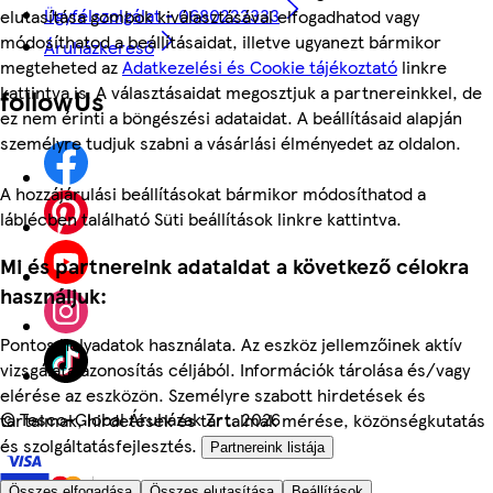
Ügyfélszolgálat - 0680222333
elutasítása gombok kiválasztásával elfogadhatod vagy
módosíthatod a beállításaidat, illetve ugyanezt bármikor
Áruházkereső
megteheted az
Adatkezelési és Cookie tájékoztató
linkre
kattintva is. A választásaidat megosztjuk a partnereinkkel, de
followUs
ez nem érinti a böngészési adataidat. A beállításaid alapján
személyre tudjuk szabni a vásárlási élményedet az oldalon.
A hozzájárulási beállításokat bármikor módosíthatod a
láblécben található Süti beállítások linkre kattintva.
Mi és partnereink adataidat a következő célokra
használjuk:
Pontos helyadatok használata. Az eszköz jellemzőinek aktív
vizsgálata azonosítás céljából. Információk tárolása és/vagy
elérése az eszközön. Személyre szabott hirdetések és
©
Tesco-Global Áruházak Zrt. 2026
tartalmak, hirdetések és tartalmak mérése, közönségkutatás
és szolgáltatásfejlesztés.
Partnereink listája
Összes elfogadása
Összes elutasítása
Beállítások