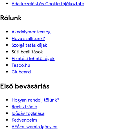
Adatkezelési és Cookie tájékoztató
Rólunk
Akadálymentesség
Hova szállítunk?
Szolgáltatás díjak
Süti beállítások
Fizetési lehetőségek
Tesco.hu
Clubcard
Első bevásárlás
Hogyan rendelj tőlünk?
Regisztráció
Idősáv foglalása
Kedvenceim
ÁFÁ-s számla igénylés