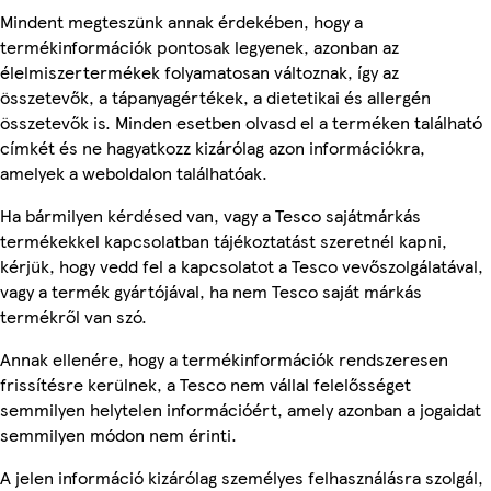
Mindent megteszünk annak érdekében, hogy a
termékinformációk pontosak legyenek, azonban az
élelmiszertermékek folyamatosan változnak, így az
összetevők, a tápanyagértékek, a dietetikai és allergén
összetevők is. Minden esetben olvasd el a terméken található
címkét és ne hagyatkozz kizárólag azon információkra,
amelyek a weboldalon találhatóak.
Ha bármilyen kérdésed van, vagy a Tesco sajátmárkás
termékekkel kapcsolatban tájékoztatást szeretnél kapni,
kérjük, hogy vedd fel a kapcsolatot a Tesco vevőszolgálatával,
vagy a termék gyártójával, ha nem Tesco saját márkás
termékről van szó.
Annak ellenére, hogy a termékinformációk rendszeresen
frissítésre kerülnek, a Tesco nem vállal felelősséget
semmilyen helytelen információért, amely azonban a jogaidat
semmilyen módon nem érinti.
A jelen információ kizárólag személyes felhasználásra szolgál,