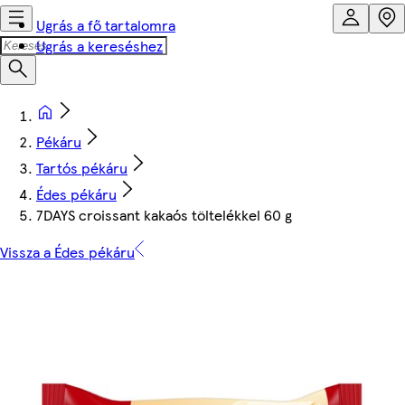
Ugrás a fő tartalomra
Ugrás a kereséshez
Pékáru
Tartós pékáru
Édes pékáru
7DAYS croissant kakaós töltelékkel 60 g
Vissza a Édes pékáru