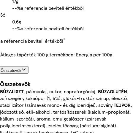
17g
-
-%
a referencia beviteli értékből
Só
0.6g
-
-%
a referencia beviteli értékből
*
a referencia beviteli értékből
Átlagos tápérték 100 g termékben: Energia per 100g
Összetevők
Összetevők
BÚZALISZT
, pálmaolaj, cukor, napraforgóolaj,
BÚZAGLUTÉN
,
zsírszegény kakaópor (1, 5%), glükóz-fruktóz szirup, élesztő,
stabilizátor (zsírsavak mono- és digliceridjei), sovány
TEJPOR
,
jódozott só, etil-alkohol, tartósítószerek (kalcium-propionát,
kálium-szorbát), aroma, emulgeálószer (zsírsavak
poliglicerin-észterei), zselésítőanyag (nátrium-alginát),
lisztkezelő szerek (aszkorbinsav, L-Cisztein)