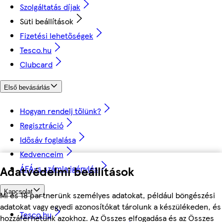
Szolgáltatás díjak
Süti beállítások
Fizetési lehetőségek
Tesco.hu
Clubcard
Első bevásárlás
Hogyan rendelj tőlünk?
Regisztráció
Idősáv foglalása
Kedvenceim
Adatvédelmi beállítások
ÁFÁ-s számla igénylés
Kapcsolat
Mi és 18 partnerünk személyes adatokat, például böngészési
adatokat vagy egyedi azonosítókat tárolunk a készülékeden, és
Tesco.hu
hozzáférhetünk azokhoz. Az Összes elfogadása és az Összes