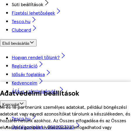
Süti beállítások
Fizetési lehetőségek
Tesco.hu
Clubcard
Első bevásárlás
Hogyan rendelj tőlünk?
Regisztráció
Idősáv foglalása
Kedvenceim
ÁFÁ-s számla igénylés
Adatvédelmi beállítások
Kapcsolat
Mi és 18 partnerünk személyes adatokat, például böngészési
adatokat vagy egyedi azonosítókat tárolunk a készülékeden, és
Tesco.hu
hozzáférhetünk azokhoz. Az Összes elfogadása és az Összes
Ügyfélszolgálat - 0680222333
elutasítása gombok kiválasztásával elfogadhatod vagy