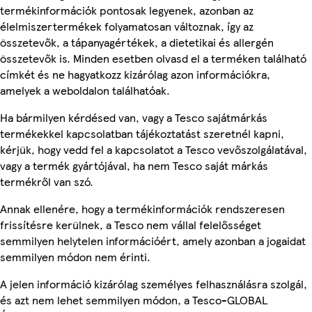
termékinformációk pontosak legyenek, azonban az
élelmiszertermékek folyamatosan változnak, így az
összetevők, a tápanyagértékek, a dietetikai és allergén
összetevők is. Minden esetben olvasd el a terméken található
címkét és ne hagyatkozz kizárólag azon információkra,
amelyek a weboldalon találhatóak.
Ha bármilyen kérdésed van, vagy a Tesco sajátmárkás
termékekkel kapcsolatban tájékoztatást szeretnél kapni,
kérjük, hogy vedd fel a kapcsolatot a Tesco vevőszolgálatával,
vagy a termék gyártójával, ha nem Tesco saját márkás
termékről van szó.
Annak ellenére, hogy a termékinformációk rendszeresen
frissítésre kerülnek, a Tesco nem vállal felelősséget
semmilyen helytelen információért, amely azonban a jogaidat
semmilyen módon nem érinti.
A jelen információ kizárólag személyes felhasználásra szolgál,
és azt nem lehet semmilyen módon, a Tesco-GLOBAL