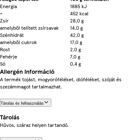
Energia
1885 kJ
-
452 kcal
Zsír
28,0 g
amelyből telített zsírsavak
14,0 g
Szénhidrát
42,0 g
amelyből cukrok
17,0 g
Rost
2,0 g
Fehérje
7,0 g
Só
0,4 g
Allergén információ
A termék tojást, mogyoróféléket, dióféléket, szóját és
szezámmagot tartalmazhat.
Tárolás és felhasználás
Tárolás
Hűvös, száraz helyen tartandó.