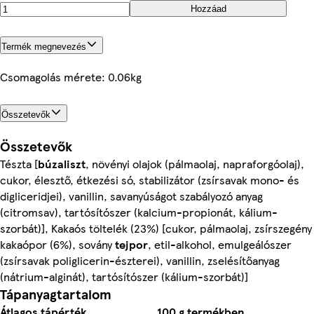
Hozzáad
Termék megnevezés
Csomagolás mérete: 0.06kg
Összetevők
Összetevők
Tészta [
búzaliszt
, növényi olajok (pálmaolaj, napraforgóolaj),
cukor, élesztő, étkezési só, stabilizátor (zsírsavak mono- és
digliceridjei), vanillin, savanyúságot szabályozó anyag
(citromsav), tartósítószer (kalcium-propionát, kálium-
szorbát)], Kakaós töltelék (23%) [cukor, pálmaolaj, zsírszegény
kakaópor (6%), sovány
tejpor
, etil-alkohol, emulgeálószer
(zsírsavak poliglicerin-észterei), vanillin, zselésítőanyag
(nátrium-alginát), tartósítószer (kálium-szorbát)]
Tápanyagtartalom
Átlagos tápérték
100 g termékben