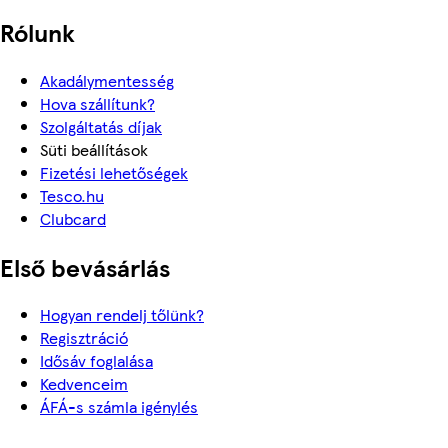
Rólunk
Akadálymentesség
Hova szállítunk?
Szolgáltatás díjak
Süti beállítások
Fizetési lehetőségek
Tesco.hu
Clubcard
Első bevásárlás
Hogyan rendelj tőlünk?
Regisztráció
Idősáv foglalása
Kedvenceim
ÁFÁ-s számla igénylés