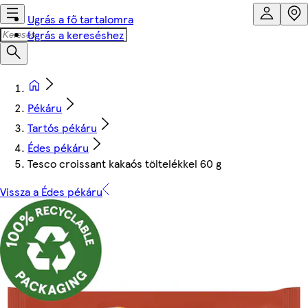
Ugrás a fő tartalomra
Ugrás a kereséshez
Pékáru
Tartós pékáru
Édes pékáru
Tesco croissant kakaós töltelékkel 60 g
Vissza a Édes pékáru