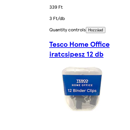
339 Ft
3 Ft/db
Quantity controls
Hozzáad
Tesco Home Office
iratcsipesz 12 db