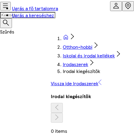
Ugrás a fő tartalomra
Ugrás a kereséshez
Otthon-hobbi
Iskolai és irodai kellékek
Irodaszerek
Irodai kiegészítők
Vissza ide Irodaszerek
Irodai kiegészítők
0 items