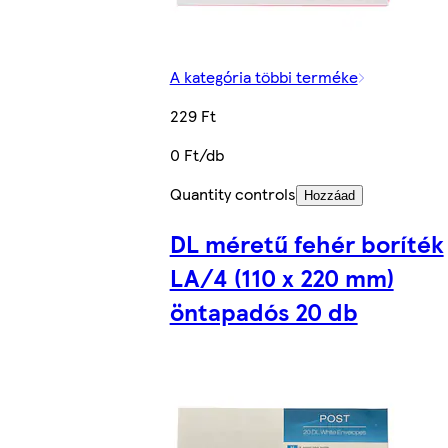
A kategória többi terméke
229 Ft
0 Ft/db
Quantity controls
Hozzáad
DL méretű fehér boríték
LA/4 (110 x 220 mm)
öntapadós 20 db