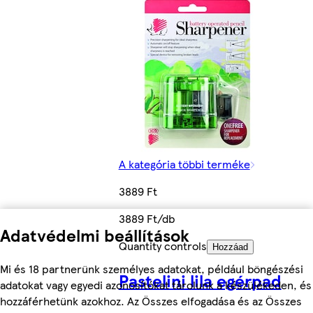
A kategória többi terméke
3889 Ft
3889 Ft/db
Adatvédelmi beállítások
Quantity controls
Hozzáad
Mi és 18 partnerünk személyes adatokat, például böngészési
Pastelini lila egérpad
adatokat vagy egyedi azonosítókat tárolunk a készülékeden, és
hozzáférhetünk azokhoz. Az Összes elfogadása és az Összes