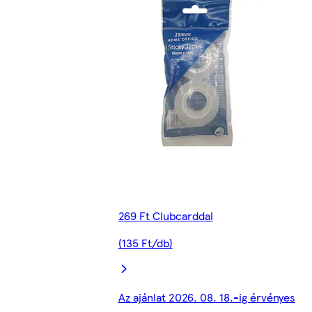
269 Ft Clubcarddal
(135 Ft/db)
Az ajánlat 2026. 08. 18.-ig érvényes