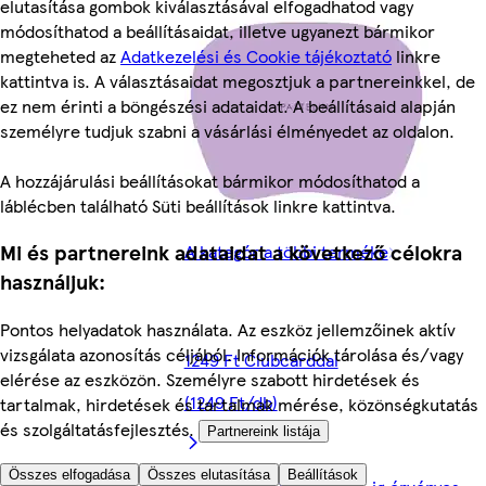
elutasítása gombok kiválasztásával elfogadhatod vagy
módosíthatod a beállításaidat, illetve ugyanezt bármikor
megteheted az
Adatkezelési és Cookie tájékoztató
linkre
kattintva is. A választásaidat megosztjuk a partnereinkkel, de
ez nem érinti a böngészési adataidat. A beállításaid alapján
személyre tudjuk szabni a vásárlási élményedet az oldalon.
A hozzájárulási beállításokat bármikor módosíthatod a
láblécben található Süti beállítások linkre kattintva.
Mi és partnereink adataidat a következő célokra
A kategória többi terméke
használjuk:
Pontos helyadatok használata. Az eszköz jellemzőinek aktív
vizsgálata azonosítás céljából. Információk tárolása és/vagy
1249 Ft Clubcarddal
elérése az eszközön. Személyre szabott hirdetések és
(1249 Ft/db)
tartalmak, hirdetések és tartalmak mérése, közönségkutatás
és szolgáltatásfejlesztés.
Partnereink listája
Összes elfogadása
Összes elutasítása
Beállítások