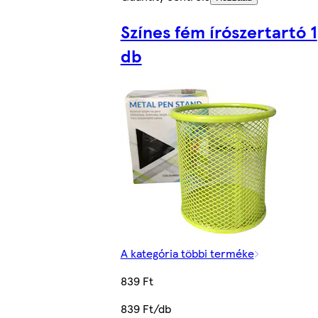
Színes fém írószertartó 1
db
A kategória többi terméke
839 Ft
839 Ft/db