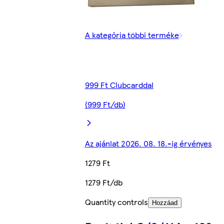
A kategória többi terméke
999 Ft Clubcarddal
(999 Ft/db)
Az ajánlat 2026. 08. 18.-ig érvényes
1279 Ft
1279 Ft/db
Quantity controls
Hozzáad