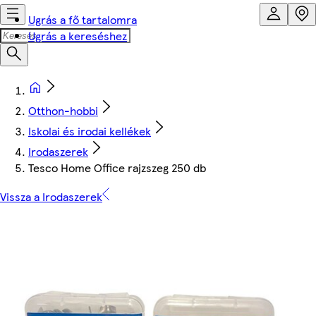
Ugrás a fő tartalomra
Ugrás a kereséshez
Otthon-hobbi
Iskolai és irodai kellékek
Irodaszerek
Tesco Home Office rajzszeg 250 db
Vissza a Irodaszerek