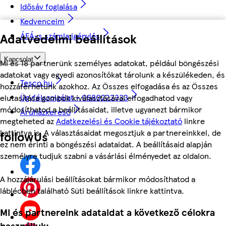
Idősáv foglalása
Kedvenceim
Adatvédelmi beállítások
ÁFÁ-s számla igénylés
Kapcsolat
Mi és 18 partnerünk személyes adatokat, például böngészési
adatokat vagy egyedi azonosítókat tárolunk a készülékeden, és
Tesco.hu
hozzáférhetünk azokhoz. Az Összes elfogadása és az Összes
Ügyfélszolgálat - 0680222333
elutasítása gombok kiválasztásával elfogadhatod vagy
módosíthatod a beállításaidat, illetve ugyanezt bármikor
Áruházkereső
megteheted az
Adatkezelési és Cookie tájékoztató
linkre
kattintva is. A választásaidat megosztjuk a partnereinkkel, de
followUs
ez nem érinti a böngészési adataidat. A beállításaid alapján
személyre tudjuk szabni a vásárlási élményedet az oldalon.
A hozzájárulási beállításokat bármikor módosíthatod a
láblécben található Süti beállítások linkre kattintva.
Mi és partnereink adataidat a következő célokra
használjuk: