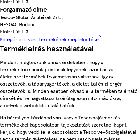
Kinizsi út 1-3.
Forgalmazó címe
Tesco-Global Áruházak Zrt.,
H-2040 Budaörs,
Kinizsi út 1-3.
Kategória összes termékének megtekintése
Termékleírás használatával
Mindent megteszünk annak érdekében, hogy a
termékinformációk pontosak legyenek, azonban az
élelmiszertermékek folyamatosan változnak, így az
összetevők, a tápanyagértékek, a dietetikai és allergén
összetevők is. Minden esetben olvasd el a terméken található
címkét és ne hagyatkozz kizárólag azon információkra,
amelyek a weboldalon találhatóak.
Ha bármilyen kérdésed van, vagy a Tesco sajátmárkás
termékekkel kapcsolatban tájékoztatást szeretnél kapni,
kérjük, hogy vedd fel a kapcsolatot a Tesco vevőszolgálatával,
vagy a termék gyártójával, ha nem Tesco saját márkás