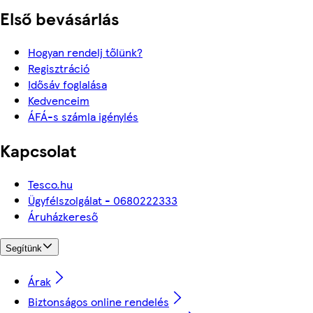
Első bevásárlás
Hogyan rendelj tőlünk?
Regisztráció
Idősáv foglalása
Kedvenceim
ÁFÁ-s számla igénylés
Kapcsolat
Tesco.hu
Ügyfélszolgálat - 0680222333
Áruházkereső
Segítünk
Árak
Biztonságos online rendelés