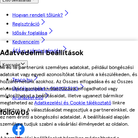
Első bevásárlás
Hogyan rendelj tőlünk?
Regisztráció
Idősáv foglalása
Kedvenceim
Adatvédelmi beállítások
ÁFÁ-s számla igénylés
Kapcsolat
Mi és 18 partnerünk személyes adatokat, például böngészési
adatokat vagy egyedi azonosítókat tárolunk a készülékeden, és
Tesco.hu
hozzáférhetünk azokhoz. Az Összes elfogadása és az Összes
Ügyfélszolgálat - 0680222333
elutasítása gombok kiválasztásával elfogadhatod vagy
módosíthatod a beállításaidat, illetve ugyanezt bármikor
Áruházkereső
megteheted az
Adatkezelési és Cookie tájékoztató
linkre
kattintva is. A választásaidat megosztjuk a partnereinkkel, de
followUs
ez nem érinti a böngészési adataidat. A beállításaid alapján
személyre tudjuk szabni a vásárlási élményedet az oldalon.
A hozzájárulási beállításokat bármikor módosíthatod a