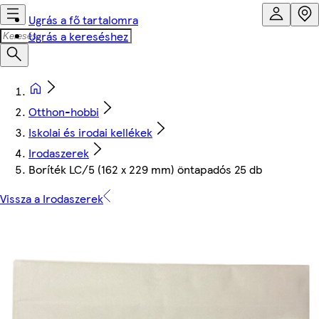
Ugrás a fő tartalomra
Ugrás a kereséshez
Otthon-hobbi
Iskolai és irodai kellékek
Irodaszerek
Boríték LC/5 (162 x 229 mm) öntapadós 25 db
Vissza a Irodaszerek