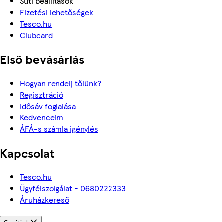
Süti beállítások
Fizetési lehetőségek
Tesco.hu
Clubcard
Első bevásárlás
Hogyan rendelj tőlünk?
Regisztráció
Idősáv foglalása
Kedvenceim
ÁFÁ-s számla igénylés
Kapcsolat
Tesco.hu
Ügyfélszolgálat - 0680222333
Áruházkereső