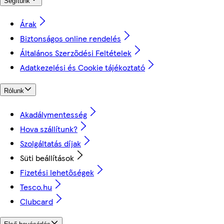
Segítünk
Árak
Biztonságos online rendelés
Általános Szerződési Feltételek
Adatkezelési és Cookie tájékoztató
Rólunk
Akadálymentesség
Hova szállítunk?
Szolgáltatás díjak
Süti beállítások
Fizetési lehetőségek
Tesco.hu
Clubcard