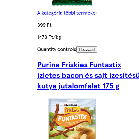
A kategória többi terméke
399 Ft
1478 Ft/kg
Quantity controls
Hozzáad
Purina Friskies Funtastix
ízletes bacon és sajt ízesítés
kutya jutalomfalat 175 g