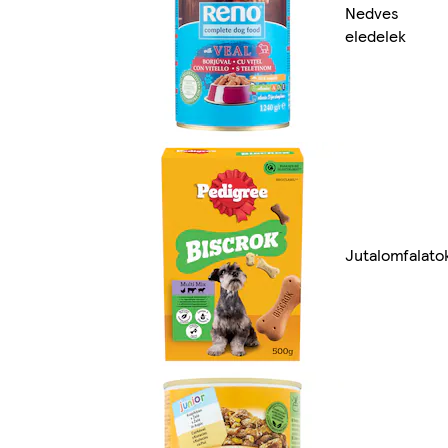
Nedves
eledelek
Jutalomfalato