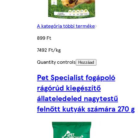
A kategória többi terméke
899 Ft
7492 Ft/kg
Quantity controls
Hozzáad
Pet Specialist fogápoló
rágórúd kiegészítő
állateledeled nagytestű
felnőtt kutyák számára 270 g