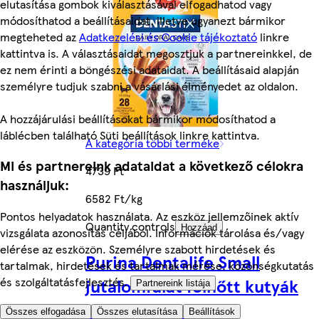
elutasítása gombok kiválasztásával elfogadhatod vagy
módosíthatod a beállításaidat, illetve ugyanezt bármikor
megteheted az
Adatkezelési és Cookie tájékoztató
linkre
kattintva is. A választásaidat megosztjuk a partnereinkkel, de
ez nem érinti a böngészési adataidat. A beállításaid alapján
személyre tudjuk szabni a vásárlási élményedet az oldalon.
A hozzájárulási beállításokat bármikor módosíthatod a
láblécben található Süti beállítások linkre kattintva.
A kategória többi terméke
Mi és partnereink adataidat a következő célokra
4739 Ft
használjuk:
6582 Ft/kg
Pontos helyadatok használata. Az eszköz jellemzőinek aktív
Quantity controls
Hozzáad
vizsgálata azonosítás céljából. Információk tárolása és/vagy
elérése az eszközön. Személyre szabott hirdetések és
Purina Dentalife Small
tartalmak, hirdetések és tartalmak mérése, közönségkutatás
jutalomfalat felnőtt kutyák
és szolgáltatásfejlesztés.
Partnereink listája
számára 7 db 115 g
Összes elfogadása
Összes elutasítása
Beállítások