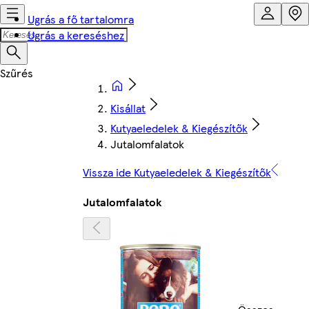
Ugrás a fő tartalomra
Ugrás a kereséshez
Kisállat
Kutyaeledelek & Kiegészítők
Jutalomfalatok
Vissza ide Kutyaeledelek & Kiegészítők
Jutalomfalatok