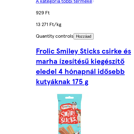
A kategória többi terméke
929 Ft
13 271 Ft/kg
Quantity controls
Hozzáad
Frolic Smiley Sticks csirke és
marha ízesítésű kiegészítő
eledel 4 hónapnál idősebb
kutyáknak 175 g