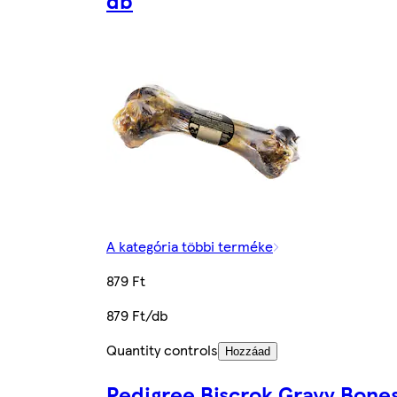
A kategória többi terméke
879 Ft
879 Ft/db
Quantity controls
Hozzáad
Pedigree Biscrok Gravy Bone