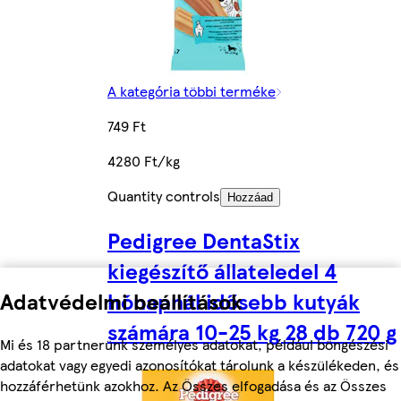
A kategória többi terméke
749 Ft
4280 Ft/kg
Quantity controls
Hozzáad
Pedigree DentaStix
kiegészítő állateledel 4
Adatvédelmi beállítások
hónapnál idősebb kutyák
számára 10-25 kg 28 db 720 g
Mi és 18 partnerünk személyes adatokat, például böngészési
adatokat vagy egyedi azonosítókat tárolunk a készülékeden, és
hozzáférhetünk azokhoz. Az Összes elfogadása és az Összes