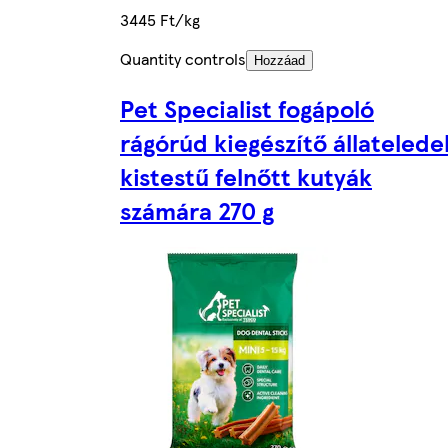
3445 Ft/kg
Quantity controls
Hozzáad
Pet Specialist fogápoló
rágórúd kiegészítő állatelede
kistestű felnőtt kutyák
számára 270 g