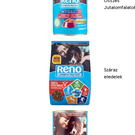
Összes
Jutalomfalato
Száraz
eledelek