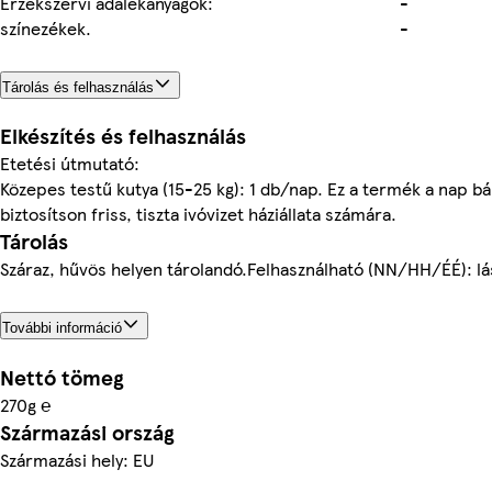
Érzékszervi adalékanyagok:
-
színezékek.
-
Tárolás és felhasználás
Elkészítés és felhasználás
Etetési útmutató:
Közepes testű kutya (15-25 kg): 1 db/nap. Ez a termék a nap b
biztosítson friss, tiszta ivóvizet háziállata számára.
Tárolás
Száraz, hűvös helyen tárolandó.Felhasználható (NN/HH/ÉÉ): l
További információ
Nettó tömeg
270g ℮
Származási ország
Származási hely: EU