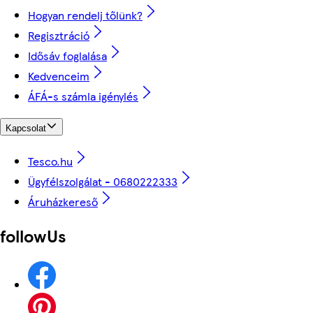
Hogyan rendelj tőlünk?
Regisztráció
Idősáv foglalása
Kedvenceim
ÁFÁ-s számla igénylés
Kapcsolat
Tesco.hu
Ügyfélszolgálat - 0680222333
Áruházkereső
followUs