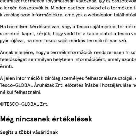
élelmiszertermékek folyamatosan változnak, így az összetevők,
allergén összetevők is. Minden esetben olvasd el a terméken t
kizárólag azon információkra, amelyek a weboldalon találhatóa
Ha bármilyen kérdésed van, vagy a Tesco sajátmárkás terméke
szeretnél kapni, kérjük, hogy vedd fel a kapcsolatot a Tesco v
gyártójával, ha nem Tesco saját márkás termékről van szó.
Annak ellenére, hogy a termékinformációk rendszeresen frissí
felelősséget semmilyen helytelen információért, amely azon
érinti.
A jelen információ kizárólag személyes felhasználásra szolgál
Tesco-GLOBAL Áruházak Zrt. előzetes írásbeli hozzájárulása n
nélkül felhasználni.
©TESCO-GLOBAL Zrt.
Még nincsenek értékelések
Segíts a többi vásárlónak