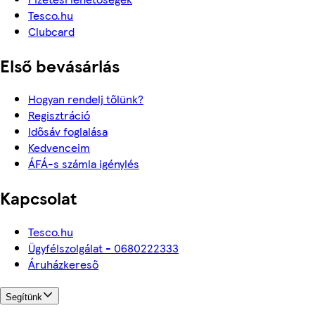
Tesco.hu
Clubcard
Első bevásárlás
Hogyan rendelj tőlünk?
Regisztráció
Idősáv foglalása
Kedvenceim
ÁFÁ-s számla igénylés
Kapcsolat
Tesco.hu
Ügyfélszolgálat - 0680222333
Áruházkereső
Segítünk