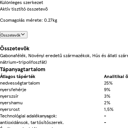
Különleges szerkezet
Aktív tisztító összetevő
Csomagolás mérete: 0.27kg
Összetevők
Összetevők
Gabonafélék, Növényi eredetű származékok, Hús és állati szár
nátrium-tripolifoszfát)
Tápanyagtartalom
Átlagos tápérték
Analitikai 
nedvességtartalom
25%
nyersfehérje
9%
nyerszsír
3%
nyershamu
2%
nyersrost
1,5%
Technológiai adalékanyagok:
-
antioxidánsok, tartósítószerek.
-