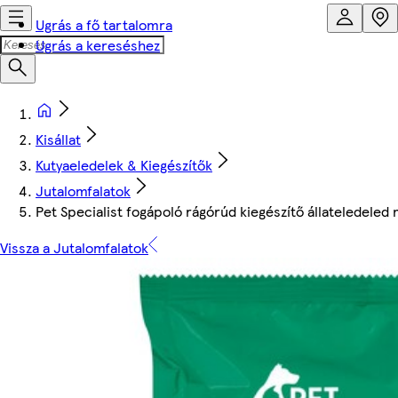
Ugrás a fő tartalomra
Ugrás a kereséshez
Kisállat
Kutyaeledelek & Kiegészítők
Jutalomfalatok
Pet Specialist fogápoló rágórúd kiegészítő állateledeled
Vissza a Jutalomfalatok