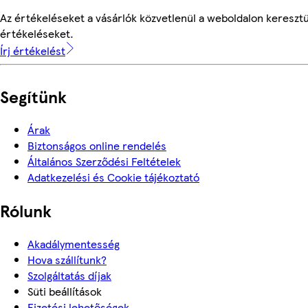
Az értékeléseket a vásárlók közvetlenül a weboldalon keresztül
értékeléseket.
Írj értékelést
Segítünk
Árak
Biztonságos online rendelés
Általános Szerződési Feltételek
Adatkezelési és Cookie tájékoztató
Rólunk
Akadálymentesség
Hova szállítunk?
Szolgáltatás díjak
Süti beállítások
Fizetési lehetőségek