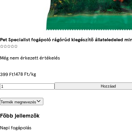
Pet Specialist fogápoló rágórúd kiegészítő állateledeled mi
Még nem érkezett értékelés
1478 Ft/kg
399 Ft
Hozzáad
Termék megnevezés
Főbb jellemzők
Napi fogápolás