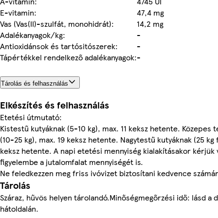
A-vitamin:
4745 UI
E-vitamin:
47,4 mg
Vas (Vas(II)-szulfát, monohidrát):
14,2 mg
Adalékanyagok/kg:
-
Antioxidánsok és tartósitószerek:
-
Tápértékkel rendelkező adalékanyagok:
-
Tárolás és felhasználás
Elkészítés és felhasználás
Etetési útmutató:
Kistestű kutyáknak (5-10 kg), max. 11 keksz hetente. Közepes 
(10-25 kg), max. 19 keksz hetente. Nagytestű kutyáknak (25 kg f
keksz hetente. A napi etetési mennyiség kialakításakor kérjük
figyelembe a jutalomfalat mennyiségét is.
Ne feledkezzen meg friss ivóvizet biztosítani kedvence számár
Tárolás
Száraz, hűvös helyen tárolandó.Minőségmegőrzési idő: lásd a 
hátoldalán.