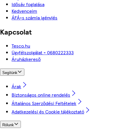
Idősáv foglalása
Kedvenceim
ÁFÁ-s számla igénylés
Kapcsolat
Tesco.hu
Ügyfélszolgálat - 0680222333
Áruházkereső
Segítünk
Árak
Biztonságos online rendelés
Általános Szerződési Feltételek
Adatkezelési és Cookie tájékoztató
Rólunk