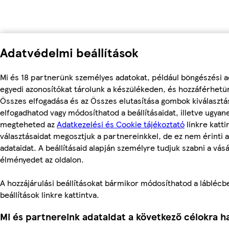
Adatvédelmi beállítások
Mi és 18 partnerünk személyes adatokat, például böngészési a
egyedi azonosítókat tárolunk a készülékeden, és hozzáférhetü
Összes elfogadása és az Összes elutasítása gombok kiválasztá
elfogadhatod vagy módosíthatod a beállításaidat, illetve ugyan
megteheted az
Adatkezelési és Cookie tájékoztató
linkre kattin
választásaidat megosztjuk a partnereinkkel, de ez nem érinti 
adataidat. A beállításaid alapján személyre tudjuk szabni a vásá
élményedet az oldalon.
A hozzájárulási beállításokat bármikor módosíthatod a láblécbe
beállítások linkre kattintva.
Mi és partnereink adataidat a következő célokra ha