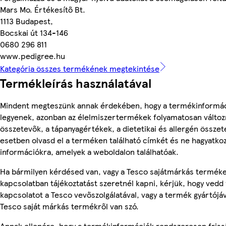
Mars Mo. Értékesítő Bt.
1113 Budapest,
Bocskai út 134-146
0680 296 811
www.pedigree.hu
Kategória összes termékének megtekintése
Termékleírás használatával
Mindent megteszünk annak érdekében, hogy a termékinformá
legyenek, azonban az élelmiszertermékek folyamatosan változn
összetevők, a tápanyagértékek, a dietetikai és allergén összet
esetben olvasd el a terméken található címkét és ne hagyatkoz
információkra, amelyek a weboldalon találhatóak.
Ha bármilyen kérdésed van, vagy a Tesco sajátmárkás termék
kapcsolatban tájékoztatást szeretnél kapni, kérjük, hogy vedd 
kapcsolatot a Tesco vevőszolgálatával, vagy a termék gyártójá
Tesco saját márkás termékről van szó.
Annak ellenére, hogy a termékinformációk rendszeresen friss