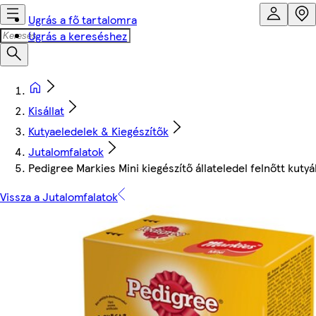
Ugrás a fő tartalomra
Ugrás a kereséshez
Kisállat
Kutyaeledelek & Kiegészítők
Jutalomfalatok
Pedigree Markies Mini kiegészítő állateledel felnőtt kut
Vissza a Jutalomfalatok