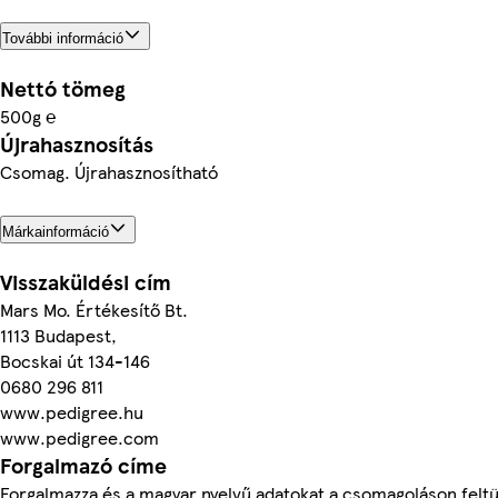
További információ
Nettó tömeg
500g ℮
Újrahasznosítás
Csomag. Újrahasznosítható
Márkainformáció
Visszaküldési cím
Mars Mo. Értékesítő Bt.
1113 Budapest,
Bocskai út 134-146
0680 296 811
www.pedigree.hu
www.pedigree.com
Forgalmazó címe
Forgalmazza és a magyar nyelvű adatokat a csomagoláson feltü