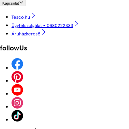
Kapcsolat
Tesco.hu
Ügyfélszolgálat - 0680222333
Áruházkereső
followUs