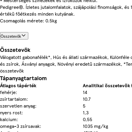
- Mesterséges színezékek és ízfokozók nélkül.
Pedigree®. Ízletes jutalomfalatok, szájápolási finomságok, és
értékű főétkezés minden kutyának.
Csomagolás mérete: 0.5kg
Összetevők
Összetevők
Válogatott gabonafélék*, Hús és állati származékok, Különféle 
és zsírok, Ásványi anyagok, Növényi eredetű származékok, *T
összetevők
Tápanyagtartalom
Átlagos tápérték
Analitikai összetevők 
fehérje:
14
zsírtartalom:
10.7
szervetlen anyag:
5
nyers rost:
1,3
kalcium:
0,55
omega-3 zsírsavak:
1035 mg/kg