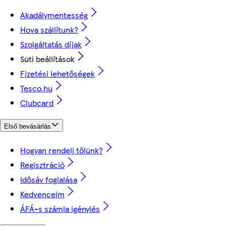
Akadálymentesség
Hova szállítunk?
Szolgáltatás díjak
Süti beállítások
Fizetési lehetőségek
Tesco.hu
Clubcard
Első bevásárlás
Hogyan rendelj tőlünk?
Regisztráció
Idősáv foglalása
Kedvenceim
ÁFÁ-s számla igénylés