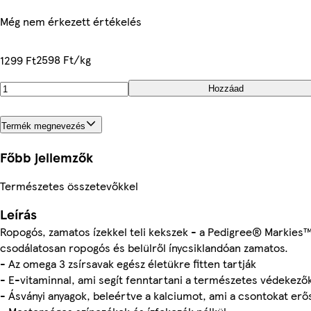
Még nem érkezett értékelés
2598 Ft/kg
1299 Ft
Hozzáad
Termék megnevezés
Főbb jellemzők
Természetes összetevőkkel
Leírás
Ropogós, zamatos ízekkel teli kekszek - a Pedigree® Markies™
csodálatosan ropogós és belülről ínycsiklandóan zamatos.
- Az omega 3 zsírsavak egész életükre fitten tartják
- E-vitaminnal, ami segít fenntartani a természetes védekez
- Ásványi anyagok, beleértve a kalciumot, ami a csontokat erős