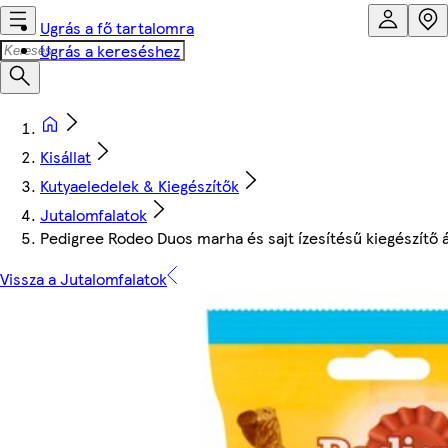
Ugrás a fő tartalomra
Ugrás a kereséshez
Kisállat
Kutyaeledelek & Kiegészítők
Jutalomfalatok
Pedigree Rodeo Duos marha és sajt ízesítésű kiegészítő á
Vissza a Jutalomfalatok