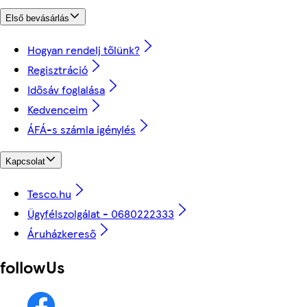
Első bevásárlás
Hogyan rendelj tőlünk?
Regisztráció
Idősáv foglalása
Kedvenceim
ÁFÁ-s számla igénylés
Kapcsolat
Tesco.hu
Ügyfélszolgálat - 0680222333
Áruházkereső
followUs