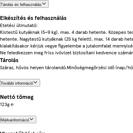
Tárolás és felhasználás
Elkészítés és felhasználás
Etetési útmutató:
Kistestű kutyáknak (5-9 kg), max. 4 darab hetente. Közepes te
hetente. Nagytestű kutyáknak (25 kg felett), max. 14 darab he
kialakításakor kérjük vegye figyelembe a jutalomfalat mennyiség
Ne feledkezzen meg friss ivóvizet biztosítani kedvence számár
Tárolás
Száraz, hűvös helyen tárolandó.Minőségmegőrzési idő (nap/hó/
További információ
Nettó tömeg
123g ℮
Márkainformáció