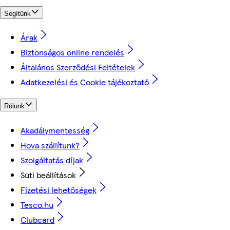
Segítünk
Árak
Biztonságos online rendelés
Általános Szerződési Feltételek
Adatkezelési és Cookie tájékoztató
Rólunk
Akadálymentesség
Hova szállítunk?
Szolgáltatás díjak
Süti beállítások
Fizetési lehetőségek
Tesco.hu
Clubcard