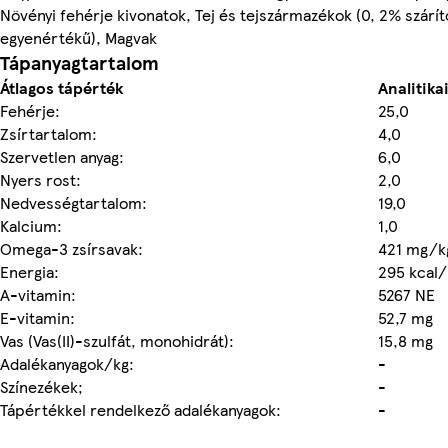
Növényi fehérje kivonatok, Tej és tejszármazékok (0, 2% száríto
egyenértékű), Magvak
Tápanyagtartalom
Átlagos tápérték
Analitika
Fehérje:
25,0
Zsírtartalom:
4,0
Szervetlen anyag:
6,0
Nyers rost:
2,0
Nedvességtartalom:
19,0
Kalcium:
1,0
Omega-3 zsírsavak:
421 mg/k
Energia:
295 kcal/
A-vitamin:
5267 NE
E-vitamin:
52,7 mg
Vas (Vas(II)-szulfát, monohidrát):
15,8 mg
Adalékanyagok/kg:
-
Színezékek;
-
Tápértékkel rendelkező adalékanyagok:
-