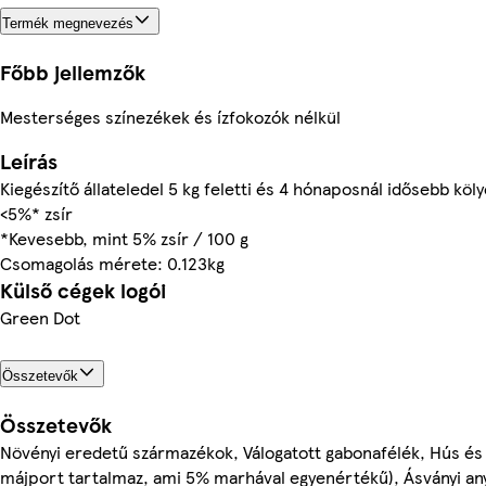
Termék megnevezés
Főbb jellemzők
Mesterséges színezékek és ízfokozók nélkül
Leírás
Kiegészítő állateledel 5 kg feletti és 4 hónaposnál idősebb kö
<5%* zsír
*Kevesebb, mint 5% zsír / 100 g
Csomagolás mérete: 0.123kg
Külső cégek logói
Green Dot
Összetevők
Összetevők
Növényi eredetű származékok, Válogatott gabonafélék, Hús és 
májport tartalmaz, ami 5% marhával egyenértékű), Ásványi anya