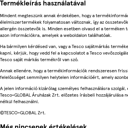
Termékleírás használatával
Mindent megteszünk annak érdekében, hogy a termékinformác
élelmiszertermékek folyamatosan változnak, így az összetevők,
allergén összetevők is. Minden esetben olvasd el a terméken t
azon információkra, amelyek a weboldalon találhatóak.
Ha bármilyen kérdésed van, vagy a Tesco sajátmárkás terméke
kapni, kérjük, hogy vedd fel a kapcsolatot a Tesco vevőszolgál
Tesco saját márkás termékről van szó.
Annak ellenére, hogy a termékinformációk rendszeresen frissí
felelősséget semmilyen helytelen információért, amely azonb
A jelen információ kizárólag személyes felhasználásra szolgál
Tesco-GLOBAL Áruházak Zrt. előzetes írásbeli hozzájárulása n
nélkül felhasználni.
©TESCO-GLOBAL Zrt.
Még nincsenek értékelések