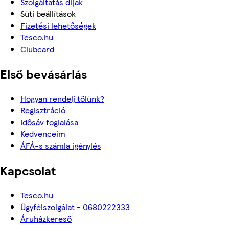
Szolgáltatás díjak
Süti beállítások
Fizetési lehetőségek
Tesco.hu
Clubcard
Első bevásárlás
Hogyan rendelj tőlünk?
Regisztráció
Idősáv foglalása
Kedvenceim
ÁFÁ-s számla igénylés
Kapcsolat
Tesco.hu
Ügyfélszolgálat - 0680222333
Áruházkereső