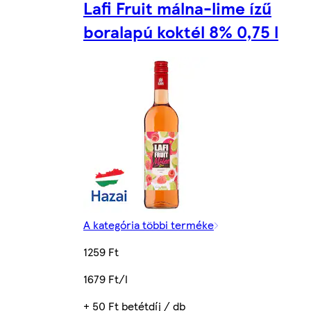
Lafi Fruit málna-lime ízű
boralapú koktél 8% 0,75 l
A kategória többi terméke
1259 Ft
1679 Ft/l
+ 50 Ft betétdíj / db