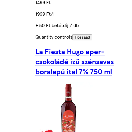
1499 Ft
1999 Ft/l
+ 50 Ft betétdíj / db
Quantity controls
Hozzáad
La Fiesta Hugo eper-
csokoládé ízű szénsavas
boralapú ital 7% 750 ml