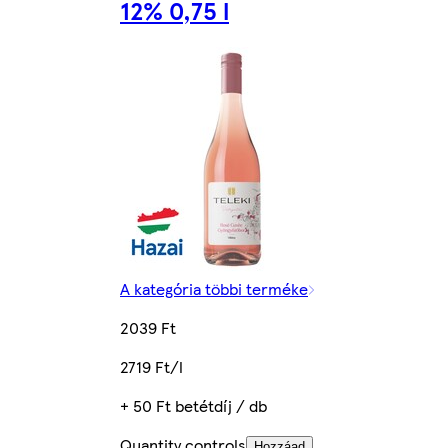
12% 0,75 l
A kategória többi terméke
2039 Ft
2719 Ft/l
+ 50 Ft betétdíj / db
Quantity controls
Hozzáad