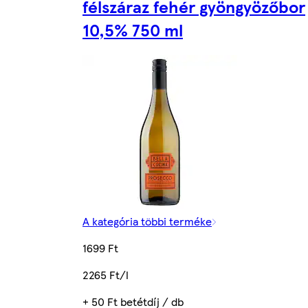
félszáraz fehér gyöngyözőbor
10,5% 750 ml
A kategória többi terméke
1699 Ft
2265 Ft/l
+ 50 Ft betétdíj / db