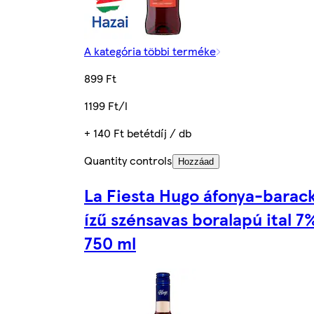
A kategória többi terméke
899 Ft
1199 Ft/l
+ 140 Ft betétdíj / db
Quantity controls
Hozzáad
La Fiesta Hugo áfonya-barac
ízű szénsavas boralapú ital 7
750 ml