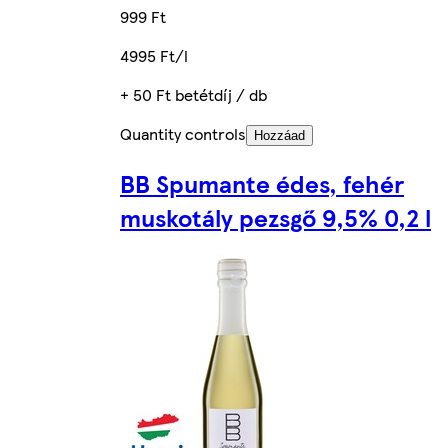
999 Ft
4995 Ft/l
+ 50 Ft betétdíj / db
Quantity controls
Hozzáad
BB Spumante édes, fehér
muskotály pezsgő 9,5% 0,2 l