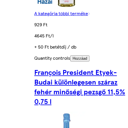
A kategória többi terméke
929 Ft
4645 Ft/l
+ 50 Ft betétdíj / db
Quantity controls
Hozzáad
François President Etyek-
Budai különlegesen száraz
fehér minőségi pezsgő 11,5%
0,75 l