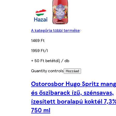
A kategória többi terméke
1469 Ft
1959 Ft/l
+ 50 Ft betétdíj / db
Quantity controls
Hozzáad
Ostorosbor Hugo Spritz man
és őszibarack ízű, szénsavas,
ízesített boralapú koktél 7,3
750 ml