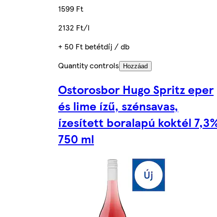
1599 Ft
2132 Ft/l
+ 50 Ft betétdíj / db
Quantity controls
Hozzáad
Ostorosbor Hugo Spritz eper
és lime ízű, szénsavas,
ízesített boralapú koktél 7,3
750 ml