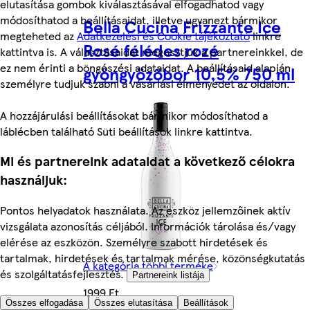
elutasítása gombok kiválasztásával elfogadhatod vagy
módosíthatod a beállításaidat, illetve ugyanezt bármikor
Bella Cucina Frizzante Ice
megteheted az
Adatkezelési és Cookie tájékoztató
linkre
Rosé félédes rozé
kattintva is. A választásaidat megosztjuk a partnereinkkel, de
ez nem érinti a böngészési adataidat. A beállításaid alapján
gyöngyözőbor 10,5% 750 ml
személyre tudjuk szabni a vásárlási élményedet az oldalon.
A hozzájárulási beállításokat bármikor módosíthatod a
láblécben található Süti beállítások linkre kattintva.
Mi és partnereink adataidat a következő célokra
használjuk:
Pontos helyadatok használata. Az eszköz jellemzőinek aktív
vizsgálata azonosítás céljából. Információk tárolása és/vagy
elérése az eszközön. Személyre szabott hirdetések és
tartalmak, hirdetések és tartalmak mérése, közönségkutatás
A kategória többi terméke
és szolgáltatásfejlesztés.
Partnereink listája
1999 Ft
Összes elfogadása
Összes elutasítása
Beállítások