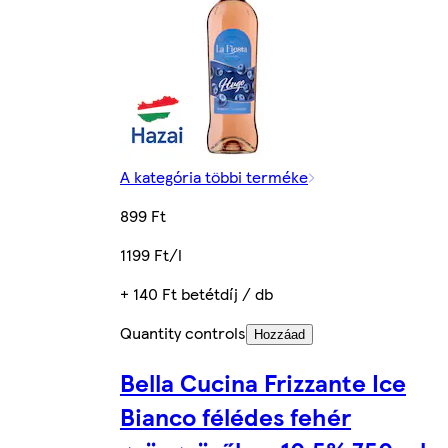
A kategória többi terméke
899 Ft
1199 Ft/l
+ 140 Ft betétdíj / db
Quantity controls
Hozzáad
Bella Cucina Frizzante Ice
Bianco félédes fehér