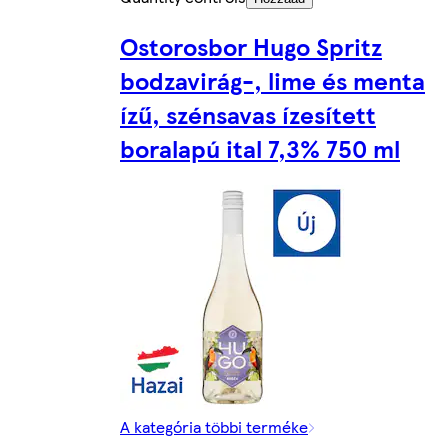
Ostorosbor Hugo Spritz
bodzavirág-, lime és menta
ízű, szénsavas ízesített
boralapú ital 7,3% 750 ml
A kategória többi terméke