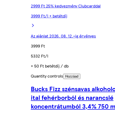
2999 Ft 25% kedvezmény Clubcarddal
3999 Ft/l + betétdíj
Az ajánlat 2026. 08. 12.-ig érvényes
3999 Ft
5332 Ft/l
+ 50 Ft betétdíj / db
Quantity controls
Hozzáad
Bucks Fizz szénsavas alkohol
ital fehérborból és narancslé
koncentrátumból 3,4% 750 m