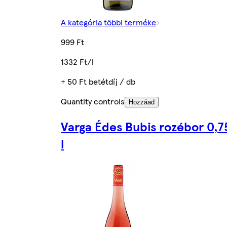
A kategória többi terméke
999 Ft
1332 Ft/l
+ 50 Ft betétdíj / db
Quantity controls
Hozzáad
Varga Édes Bubis rozébor 0,7
l