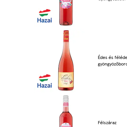
Édes és féléd
gyöngyözőbor
Félszáraz