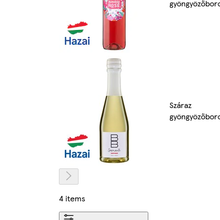
gyöngyözőbor
Száraz
gyöngyözőbor
4 items