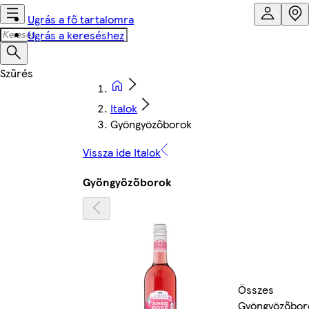
Ugrás a fő tartalomra
Ugrás a kereséshez
Italok
Gyöngyözőborok
Vissza ide Italok
Gyöngyözőborok
Összes
Gyöngyözőbor