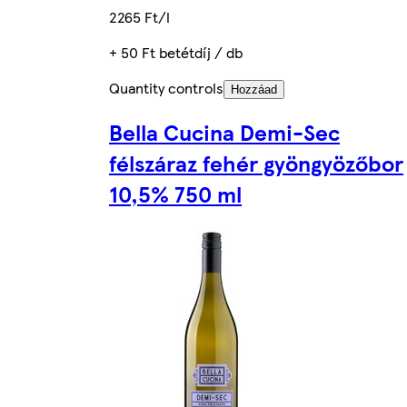
2265 Ft/l
+ 50 Ft betétdíj / db
Quantity controls
Hozzáad
Bella Cucina Demi-Sec
félszáraz fehér gyöngyözőbor
10,5% 750 ml