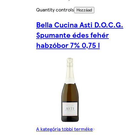
Quantity controls
Hozzáad
Bella Cucina Asti D.O.C.G.
Spumante édes fehér
habzóbor 7% 0,75 l
A kategória többi terméke