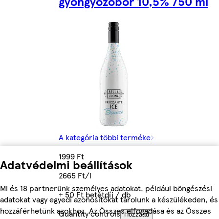
gyöngyözőbor 10,5% 750 ml
A kategória többi terméke
1999 Ft
Adatvédelmi beállítások
2665 Ft/l
Mi és 18 partnerünk személyes adatokat, például böngészési
+ 50 Ft betétdíj / db
adatokat vagy egyedi azonosítókat tárolunk a készülékeden, és
hozzáférhetünk azokhoz. Az Összes elfogadása és az Összes
Quantity controls
Hozzáad