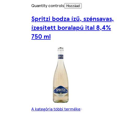
Quantity controls
Hozzáad
Spritzi bodza ízű, szénsavas,
ízesített boralapú ital 8,4%
750 ml
A kategória többi terméke