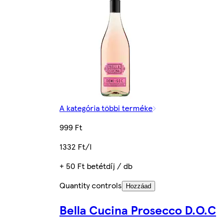
A kategória többi terméke
999 Ft
1332 Ft/l
+ 50 Ft betétdíj / db
Quantity controls
Hozzáad
Bella Cucina Prosecco D.O.C