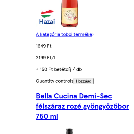
A kategória többi terméke
1649 Ft
2199 Ft/l
+ 150 Ft betétdíj / db
Quantity controls
Hozzáad
Bella Cucina Demi-Sec
félszáraz rozé gyöngyözőbor
750 ml