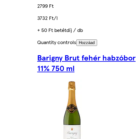
2799 Ft
3732 Ft/l
+ 50 Ft betétdíj / db
Quantity controls
Hozzáad
Barigny Brut fehér habzóbor
11% 750 ml