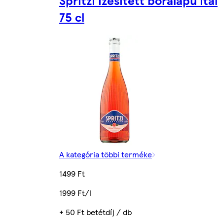
Spritzi ízesített boralapú ital
75 cl
A kategória többi terméke
1499 Ft
1999 Ft/l
+ 50 Ft betétdíj / db