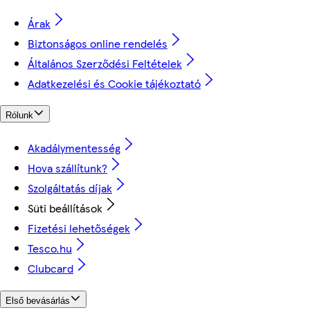
Árak
Biztonságos online rendelés
Általános Szerződési Feltételek
Adatkezelési és Cookie tájékoztató
Rólunk
Akadálymentesség
Hova szállítunk?
Szolgáltatás díjak
Süti beállítások
Fizetési lehetőségek
Tesco.hu
Clubcard
Első bevásárlás