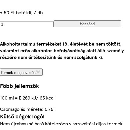
+ 50 Ft betétdíj / db
Hozzáad
Alkoholtartalmú termékeket 18. életévét be nem töltött,
valamint erős alkoholos befolyásoltság alatt álló személy
részére nem értékesítünk és nem szolgálunk ki.
Termék megnevezés
Főbb jellemzők
100 ml = E 269 kJ/ 65 kcal
Csomagolás mérete: 0.75l
Külső cégek logói
Nem újrahasználható kötelezően visszaváltási díjas termék