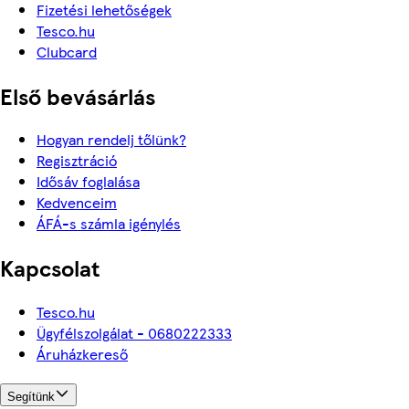
Fizetési lehetőségek
Tesco.hu
Clubcard
Első bevásárlás
Hogyan rendelj tőlünk?
Regisztráció
Idősáv foglalása
Kedvenceim
ÁFÁ-s számla igénylés
Kapcsolat
Tesco.hu
Ügyfélszolgálat - 0680222333
Áruházkereső
Segítünk