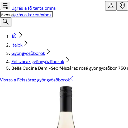
Ugrás a fő tartalomra
Ugrás a kereséshez
Italok
Gyöngyözőborok
Félszáraz gyöngyözőborok
Bella Cucina Demi-Sec félszáraz rozé gyöngyözőbor 750 
Vissza a Félszáraz gyöngyözőborok