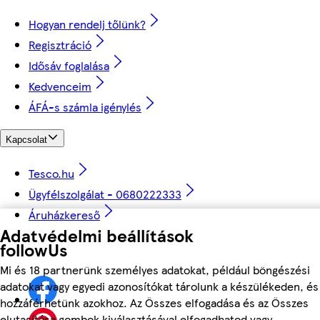
Hogyan rendelj tőlünk?
Regisztráció
Idősáv foglalása
Kedvenceim
ÁFÁ-s számla igénylés
Kapcsolat
Tesco.hu
Ügyfélszolgálat - 0680222333
Áruházkereső
Adatvédelmi beállítások
followUs
Mi és 18 partnerünk személyes adatokat, például böngészési
adatokat vagy egyedi azonosítókat tárolunk a készülékeden, és
hozzáférhetünk azokhoz. Az Összes elfogadása és az Összes
elutasítása gombok kiválasztásával elfogadhatod vagy