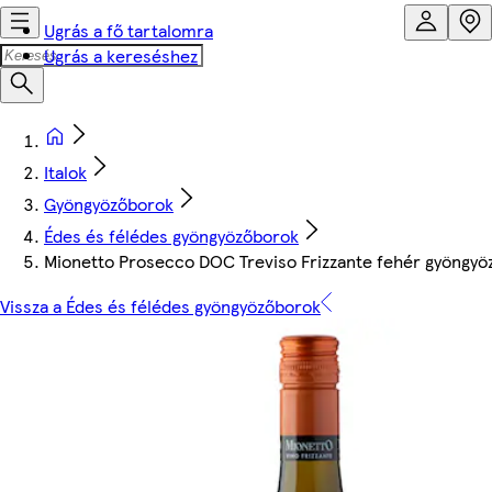
Ugrás a fő tartalomra
Ugrás a kereséshez
Italok
Gyöngyözőborok
Édes és félédes gyöngyözőborok
Mionetto Prosecco DOC Treviso Frizzante fehér gyöngyö
Vissza a Édes és félédes gyöngyözőborok