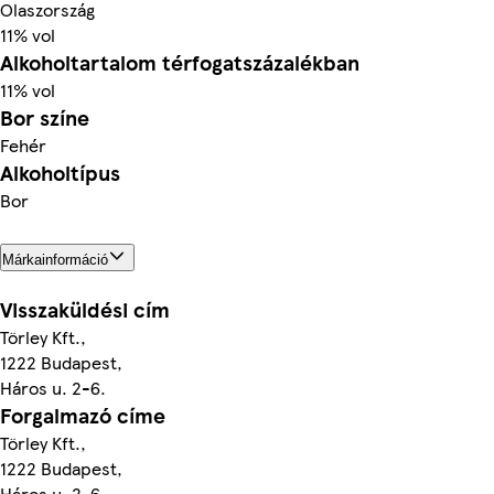
Olaszország
11% vol
Alkoholtartalom térfogatszázalékban
11% vol
Bor színe
Fehér
Alkoholtípus
Bor
Márkainformáció
Visszaküldési cím
Törley Kft.,
1222 Budapest,
Háros u. 2-6.
Forgalmazó címe
Törley Kft.,
1222 Budapest,
Háros u. 2-6.