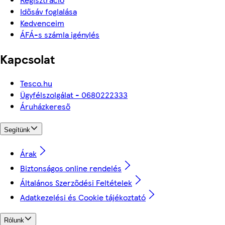
Idősáv foglalása
Kedvenceim
ÁFÁ-s számla igénylés
Kapcsolat
Tesco.hu
Ügyfélszolgálat - 0680222333
Áruházkereső
Segítünk
Árak
Biztonságos online rendelés
Általános Szerződési Feltételek
Adatkezelési és Cookie tájékoztató
Rólunk