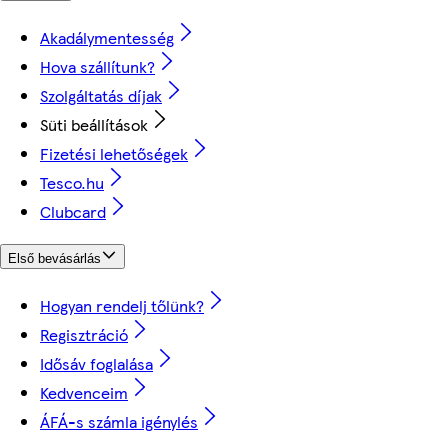
Akadálymentesség
Hova szállítunk?
Szolgáltatás díjak
Süti beállítások
Fizetési lehetőségek
Tesco.hu
Clubcard
Első bevásárlás
Hogyan rendelj tőlünk?
Regisztráció
Idősáv foglalása
Kedvenceim
ÁFÁ-s számla igénylés