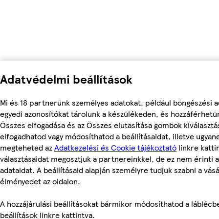
Adatvédelmi beállítások
Mi és 18 partnerünk személyes adatokat, például böngészési a
egyedi azonosítókat tárolunk a készülékeden, és hozzáférhetü
Összes elfogadása és az Összes elutasítása gombok kiválasztá
elfogadhatod vagy módosíthatod a beállításaidat, illetve ugyan
megteheted az
Adatkezelési és Cookie tájékoztató
linkre kattin
választásaidat megosztjuk a partnereinkkel, de ez nem érinti 
adataidat. A beállításaid alapján személyre tudjuk szabni a vásá
élményedet az oldalon.
A hozzájárulási beállításokat bármikor módosíthatod a láblécbe
beállítások linkre kattintva.