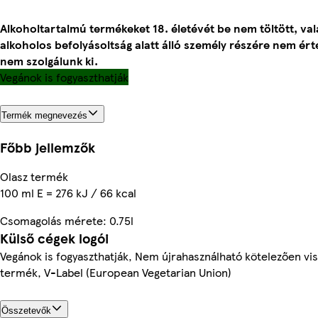
Alkoholtartalmú termékeket 18. életévét be nem töltött, va
alkoholos befolyásoltság alatt álló személy részére nem ért
nem szolgálunk ki.
Vegánok is fogyaszthatják
Termék megnevezés
Főbb jellemzők
Olasz termék
100 ml E = 276 kJ / 66 kcal
Csomagolás mérete: 0.75l
Külső cégek logói
Vegánok is fogyaszthatják, Nem újrahasználható kötelezően viss
termék, V-Label (European Vegetarian Union)
Összetevők