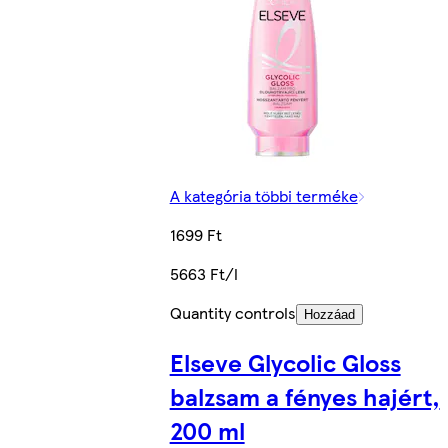
A kategória többi terméke
1699 Ft
5663 Ft/l
Quantity controls
Hozzáad
Elseve Glycolic Gloss
balzsam a fényes hajért,
200 ml