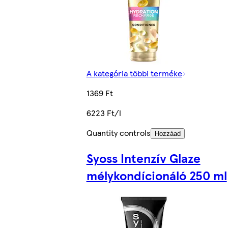
A kategória többi terméke
1369 Ft
6223 Ft/l
Quantity controls
Hozzáad
Syoss Intenzív Glaze
mélykondícionáló 250 ml