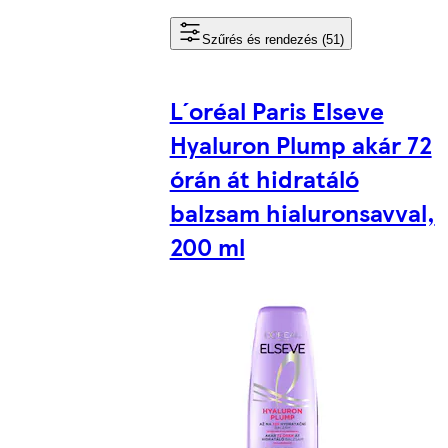
Szűrés és rendezés (51)
L´oréal Paris Elseve
Hyaluron Plump akár 72
órán át hidratáló
balzsam hialuronsavval,
200 ml