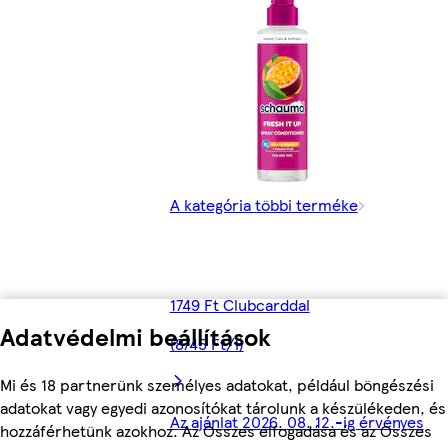
A kategória többi terméke
1749 Ft Clubcarddal
Adatvédelmi beállítások
(8745 Ft/l)
Mi és 18 partnerünk személyes adatokat, például böngészési
adatokat vagy egyedi azonosítókat tárolunk a készülékeden, és
Az ajánlat 2026. 08. 12.-ig érvényes
hozzáférhetünk azokhoz. Az Összes elfogadása és az Összes