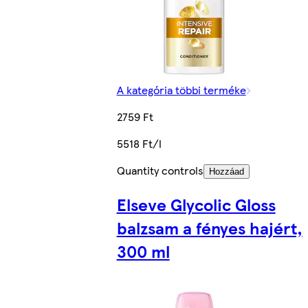
A kategória többi terméke
2759 Ft
5518 Ft/l
Quantity controls
Hozzáad
Elseve Glycolic Gloss
balzsam a fényes hajért,
300 ml