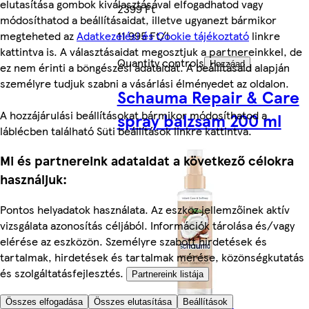
elutasítása gombok kiválasztásával elfogadhatod vagy
2399 Ft
módosíthatod a beállításaidat, illetve ugyanezt bármikor
megteheted az
Adatkezelési és Cookie tájékoztató
linkre
11 995 Ft/l
kattintva is. A választásaidat megosztjuk a partnereinkkel, de
Quantity controls
Hozzáad
ez nem érinti a böngészési adataidat. A beállításaid alapján
személyre tudjuk szabni a vásárlási élményedet az oldalon.
Schauma Repair & Care
A hozzájárulási beállításokat bármikor módosíthatod a
spray balzsam 200 ml
láblécben található Süti beállítások linkre kattintva.
Mi és partnereink adataidat a következő célokra
használjuk:
Pontos helyadatok használata. Az eszköz jellemzőinek aktív
vizsgálata azonosítás céljából. Információk tárolása és/vagy
elérése az eszközön. Személyre szabott hirdetések és
tartalmak, hirdetések és tartalmak mérése, közönségkutatás
és szolgáltatásfejlesztés.
Partnereink listája
Összes elfogadása
Összes elutasítása
Beállítások