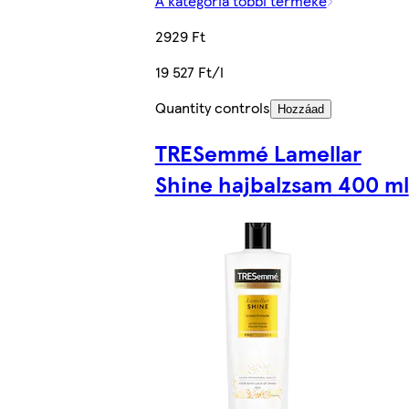
A kategória többi terméke
2929 Ft
19 527 Ft/l
Quantity controls
Hozzáad
TRESemmé Lamellar
Shine hajbalzsam 400 ml