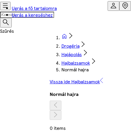
Ugrás a fő tartalomra
Ugrás a kereséshez
Drogéria
Hajápolás
Hajbalzsamok
Normál hajra
Vissza ide Hajbalzsamok
Normál hajra
0 items