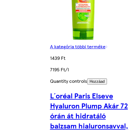
A kategória többi terméke
1439 Ft
7195 Ft/l
Quantity controls
Hozzáad
L´oréal Paris Elseve
Hyaluron Plump Akár 72
órán át hidratáló
balzsam hialuronsavval,