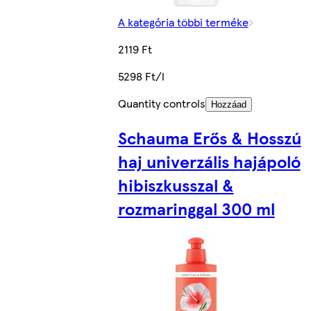
A kategória többi terméke
2119 Ft
5298 Ft/l
Quantity controls
Hozzáad
Schauma Erős & Hosszú
haj univerzális hajápoló
hibiszkusszal &
rozmaringgal 300 ml