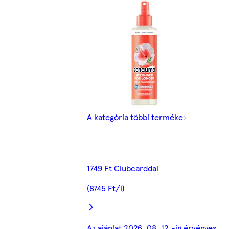
A kategória többi terméke
1749 Ft Clubcarddal
(8745 Ft/l)
Az ajánlat 2026. 08. 12.-ig érvényes