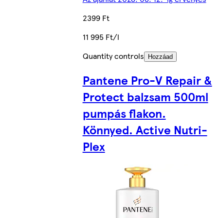
2399 Ft
11 995 Ft/l
Quantity controls
Hozzáad
Pantene Pro-V Repair &
Protect balzsam 500ml
pumpás flakon.
Könnyed. Active Nutri-
Plex