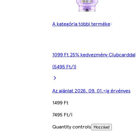
A kategória többi terméke
1099 Ft 25% kedvezmény Clubcarddal
(5495 Ft/l)
Az ajánlat 2026. 09. 01.-ig érvényes
1499 Ft
7495 Ft/l
Quantity controls
Hozzáad