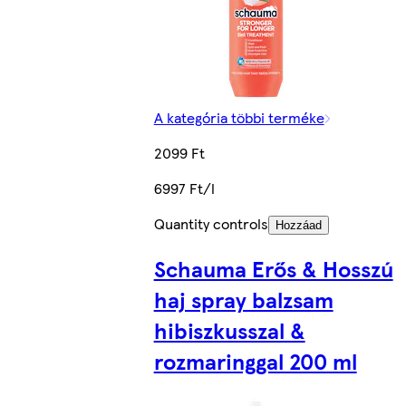
A kategória többi terméke
2099 Ft
6997 Ft/l
Quantity controls
Hozzáad
Schauma Erős & Hosszú
haj spray balzsam
hibiszkusszal &
rozmaringgal 200 ml