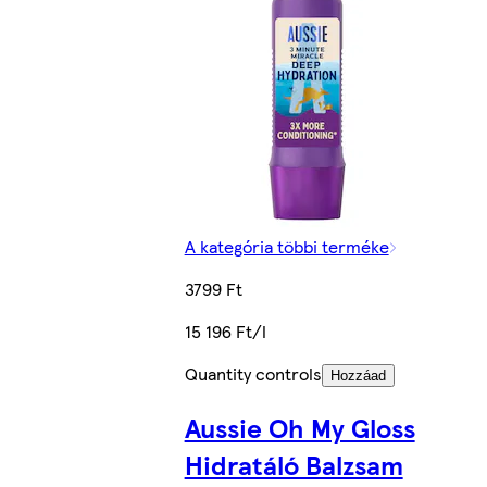
A kategória többi terméke
3799 Ft
15 196 Ft/l
Quantity controls
Hozzáad
Aussie Oh My Gloss
Hidratáló Balzsam