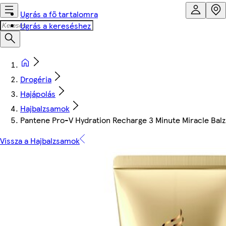
Ugrás a fő tartalomra
Ugrás a kereséshez
Drogéria
Hajápolás
Hajbalzsamok
Pantene Pro-V Hydration Recharge 3 Minute Miracle Bal
Vissza a Hajbalzsamok