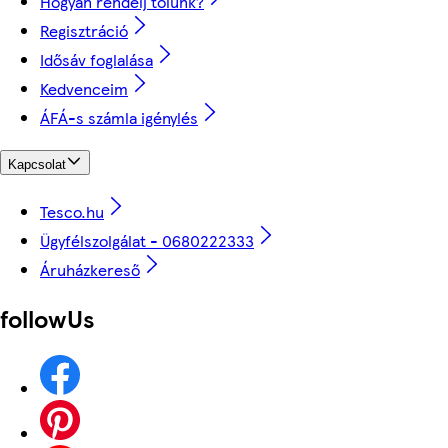
Hogyan rendelj tőlünk?
Regisztráció
Idősáv foglalása
Kedvenceim
ÁFÁ-s számla igénylés
Kapcsolat
Tesco.hu
Ügyfélszolgálat - 0680222333
Áruházkereső
followUs