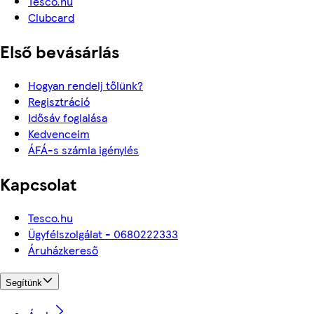
Tesco.hu
Clubcard
Első bevásárlás
Hogyan rendelj tőlünk?
Regisztráció
Idősáv foglalása
Kedvenceim
ÁFÁ-s számla igénylés
Kapcsolat
Tesco.hu
Ügyfélszolgálat - 0680222333
Áruházkereső
Segítünk