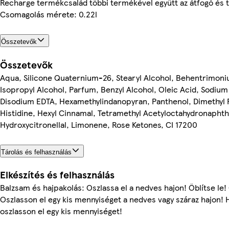
Recharge termékcsalád többi termékével együtt az átfogó és 
Csomagolás mérete: 0.22l
Összetevők
Összetevők
Aqua, Silicone Quaternium-26, Stearyl Alcohol, Behentrimoni
Isopropyl Alcohol, Parfum, Benzyl Alcohol, Oleic Acid, Sodium
Disodium EDTA, Hexamethylindanopyran, Panthenol, Dimethyl P
Histidine, Hexyl Cinnamal, Tetramethyl Acetyloctahydronaphtha
Hydroxycitronellal, Limonene, Rose Ketones, CI 17200
Tárolás és felhasználás
Elkészítés és felhasználás
Balzsam és hajpakolás: Oszlassa el a nedves hajon! Öblítse le!
Oszlasson el egy kis mennyiséget a nedves vagy száraz hajon!
oszlasson el egy kis mennyiséget!