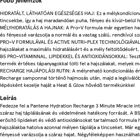
Főbb jellemzők
HIDRATÁLT, LÁTHATÓAN EGÉSZSÉGES HAJ: Ez a mélykondícionál
tincsekbe, így a haj maradandóan puha, fényes és kívül-belül hi
MÉLYHIDRATÁLÁS A HAJNAK: A Pro-V formula már egyetlen has
és fényessé varázsolja a normál és a vastag szálú, rendkívül sz
PRO-V FORMULÁVAL ÉS ACTIVE NUTRI-PLEX TECHNOLÓGIÁVAL: Ez
hajszálakat a maximális hidratálásért és a mély feltöltődésért, 
B5 PRO-VITAMINNAL, LIPIDEKKEL ÉS ANTIOXIDÁNSOKKAL: Tesztelt
termék értékes tápanyagokkal tölti fel a hajszálakat, melyek m
RECHARGE HAJÁPOLÁSI RUTIN: A mélyreható kondicionálás érd
Recharge samponnal történő hajmosás után, majd a legkivál
lépésként kezelje haját a Heat & Glow hővédő termékünkkel
Leírás
Fedezze fel a Pantene Hydration Recharge 3 Minute Miracle int
száraz haj táplálásának és védelmének hatékony forrását. A B
erősítő lipideket és védő antioxidánsokat tartalmazó formula 
hajszálakba hatolva azonnal mélyen táplálja a tincseket. Már e
fényessé varázsolja a száraz hajat. Négyféleképpen használhat