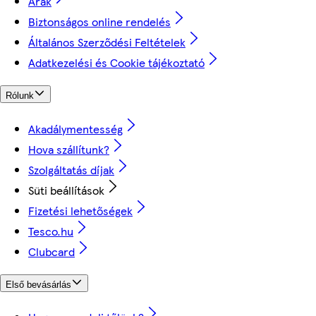
Árak
Biztonságos online rendelés
Általános Szerződési Feltételek
Adatkezelési és Cookie tájékoztató
Rólunk
Akadálymentesség
Hova szállítunk?
Szolgáltatás díjak
Süti beállítások
Fizetési lehetőségek
Tesco.hu
Clubcard
Első bevásárlás