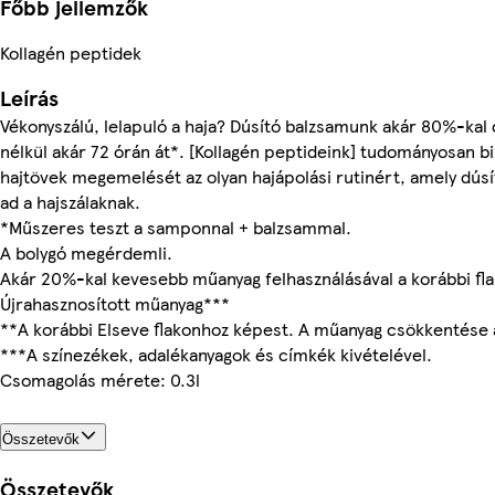
Főbb jellemzők
Kollagén peptidek
Leírás
Vékonyszálú, lelapuló a haja? Dúsító balzsamunk akár 80%-kal d
nélkül akár 72 órán át*. [Kollagén peptideink] tudományosan bi
hajtövek megemelését az olyan hajápolási rutinért, amely dúsít
ad a hajszálaknak.
*Műszeres teszt a samponnal + balzsammal.
A bolygó megérdemli.
Akár 20%-kal kevesebb műanyag felhasználásával a korábbi fl
Újrahasznosított műanyag***
**A korábbi Elseve flakonhoz képest. A műanyag csökkentése a
***A színezékek, adalékanyagok és címkék kivételével.
Csomagolás mérete: 0.3l
Összetevők
Összetevők