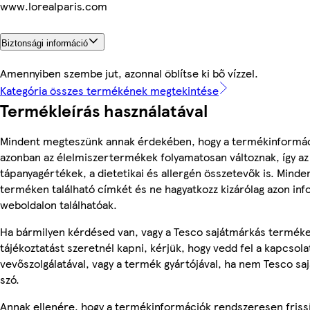
www.lorealparis.com
Biztonsági információ
Amennyiben szembe jut, azonnal öblítse ki bő vízzel.
Kategória összes termékének megtekintése
Termékleírás használatával
Mindent megteszünk annak érdekében, hogy a termékinformác
azonban az élelmiszertermékek folyamatosan változnak, így az
tápanyagértékek, a dietetikai és allergén összetevők is. Minde
terméken található címkét és ne hagyatkozz kizárólag azon in
weboldalon találhatóak.
Ha bármilyen kérdésed van, vagy a Tesco sajátmárkás termék
tájékoztatást szeretnél kapni, kérjük, hogy vedd fel a kapcsola
vevőszolgálatával, vagy a termék gyártójával, ha nem Tesco sa
szó.
Annak ellenére, hogy a termékinformációk rendszeresen frissí