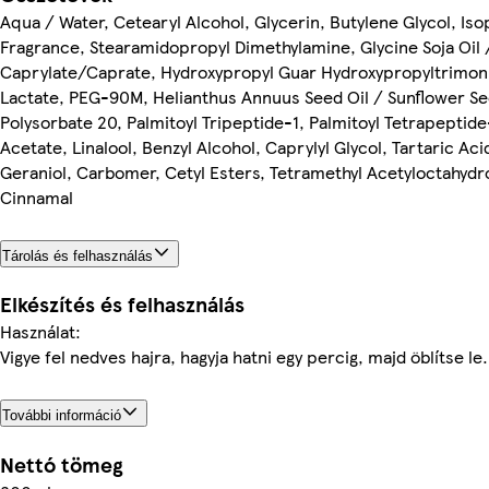
Aqua / Water, Cetearyl Alcohol, Glycerin, Butylene Glycol, Is
Fragrance, Stearamidopropyl Dimethylamine, Glycine Soja Oil 
Caprylate/Caprate, Hydroxypropyl Guar Hydroxypropyltrimon
Lactate, PEG-90M, Helianthus Annuus Seed Oil / Sunflower Seed 
Polysorbate 20, Palmitoyl Tripeptide-1, Palmitoyl Tetrapeptide
Acetate, Linalool, Benzyl Alcohol, Caprylyl Glycol, Tartaric Aci
Geraniol, Carbomer, Cetyl Esters, Tetramethyl Acetyloctahydr
Cinnamal
Tárolás és felhasználás
Elkészítés és felhasználás
Használat:
Vigye fel nedves hajra, hagyja hatni egy percig, majd öblítse le.
További információ
Nettó tömeg