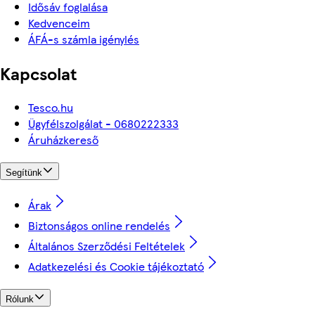
Idősáv foglalása
Kedvenceim
ÁFÁ-s számla igénylés
Kapcsolat
Tesco.hu
Ügyfélszolgálat - 0680222333
Áruházkereső
Segítünk
Árak
Biztonságos online rendelés
Általános Szerződési Feltételek
Adatkezelési és Cookie tájékoztató
Rólunk