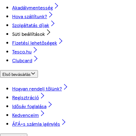
Akadálymentesség
Hova szállítunk?
Szolgáltatás díjak
Süti beállítások
Fizetési lehetőségek
Tesco.hu
Clubcard
Első bevásárlás
Hogyan rendelj tőlünk?
Regisztráció
Idősáv foglalása
Kedvenceim
ÁFÁ-s számla igénylés