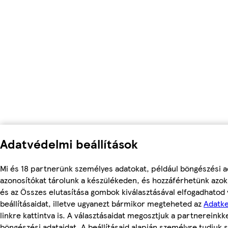
Adatvédelmi beállítások
Mi és 18 partnerünk személyes adatokat, például böngészési a
azonosítókat tárolunk a készülékeden, és hozzáférhetünk azo
és az Összes elutasítása gombok kiválasztásával elfogadhatod
beállításaidat, illetve ugyanezt bármikor megteheted az
Adatke
linkre kattintva is. A választásaidat megosztjuk a partnereinkke
böngészési adataidat. A beállításaid alapján személyre tudjuk s