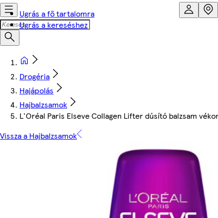
Ugrás a fő tartalomra
Ugrás a kereséshez
Drogéria
Hajápolás
Hajbalzsamok
L'Oréal Paris Elseve Collagen Lifter dúsító balzsam véko
Vissza a Hajbalzsamok