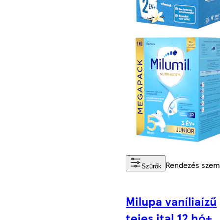
Rendezés szem
Szűrők
Milupa vaníliaízű
tejes ital 12 hó+