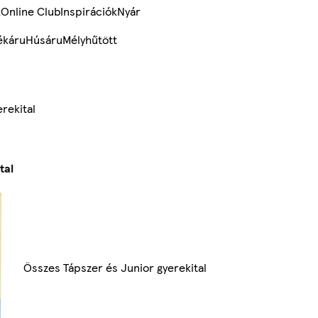
k
Online Club
Inspirációk
Nyár
ékáru
Húsáru
Mélyhűtött
rekital
tal
Összes Tápszer és Junior gyerekital