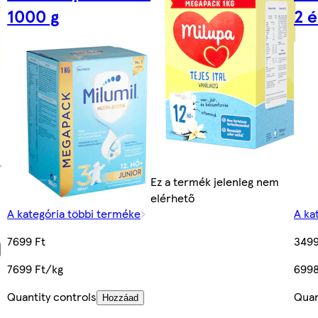
1000 g
2 
Ez a termék jelenleg nem
elérhető
A kategória többi terméke
A ka
7699 Ft
3499
7699 Ft/kg
6998
Quantity controls
Quan
Hozzáad