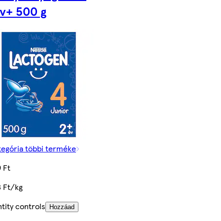
év+ 500 g
tegória többi terméke
 Ft
 Ft/kg
tity controls
Hozzáad