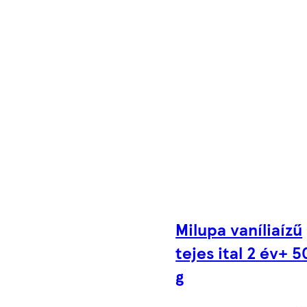
Milupa vaníliaízű
tejes ital 2 év+ 
g