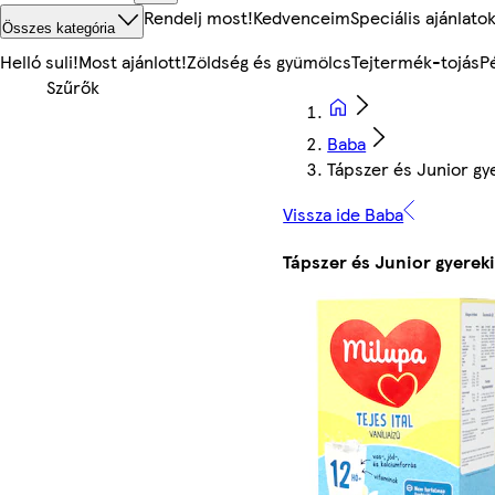
Rendelj most!
Kedvenceim
Speciális ajánlato
Összes kategória
Helló suli!
Most ajánlott!
Zöldség és gyümölcs
Tejtermék-tojás
P
Baba
Tápszer és Junior gye
Vissza ide Baba
Tápszer és Junior gyereki