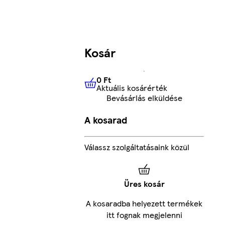
Kosár
0 Ft
Aktuális kosárérték
0 Ft
Aktuális kosárérték
Bevásárlás elküldése
A kosarad
Válassz szolgáltatásaink közül
Üres kosár
A kosaradba helyezett termékek
itt fognak megjelenni