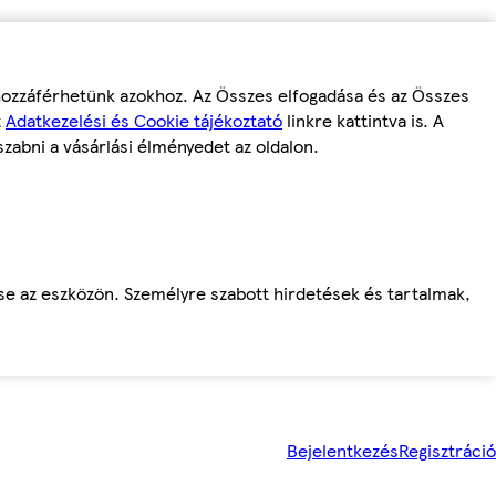
 hozzáférhetünk azokhoz. Az Összes elfogadása és az Összes
z
Adatkezelési és Cookie tájékoztató
linkre kattintva is. A
szabni a vásárlási élményedet az oldalon.
ése az eszközön. Személyre szabott hirdetések és tartalmak,
Bejelentkezés
Regisztráció