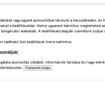
datokat vagy egyedi azonosítókat tárolunk a készülékeden, és
atod a beállításaidat, illetve ugyanezt bármikor megteheted a
 böngészési adataidat. A beállításaid alapján személyre tudjuk 
található Süti beállítások linkre kattintva.
sználjuk:
sgálata azonosítás céljából. Információk tárolása és/vagy elér
tásfejlesztés.
Partnereink listája