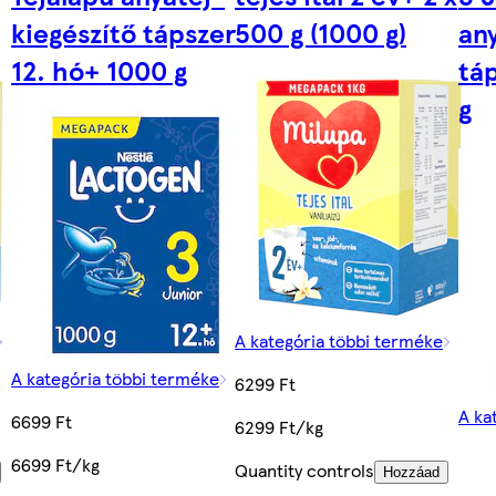
kiegészítő tápszer
500 g (1000 g)
an
12. hó+ 1000 g
tá
g
A kategória többi terméke
A kategória többi terméke
6299 Ft
A ka
6699 Ft
6299 Ft/kg
6699 Ft/kg
Quantity controls
Hozzáad