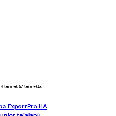
24
termék
57
termékből
ba ExpertPro HA
unior tejalapú