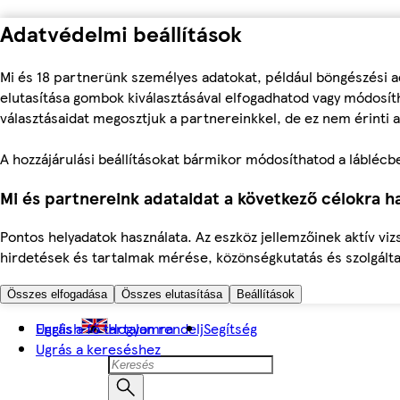
Adatvédelmi beállítások
Mi és 18 partnerünk személyes adatokat, például böngészési a
elutasítása gombok kiválasztásával elfogadhatod vagy módosíth
választásaidat megosztjuk a partnereinkkel, de ez nem érinti a
A hozzájárulási beállításokat bármikor módosíthatod a láblécben 
Mi és partnereink adataidat a következő célokra ha
Pontos helyadatok használata. Az eszköz jellemzőinek aktív viz
hirdetések és tartalmak mérése, közönségkutatás és szolgálta
Összes elfogadása
Összes elutasítása
Beállítások
Ugrás a fő tartalomra
English
Hogyan rendelj
Segítség
Ugrás a kereséshez