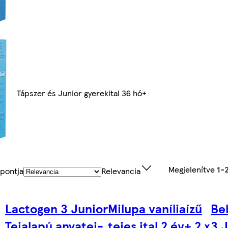
Tápszer és Junior gyerekital 36 hó+
Megjelenítve
1-
pontja
Relevancia
Lactogen 3 Junior
Milupa vaníliaízű
Be
Tejalapú anyatej-
tejes ital 2 év+ 2 x
3 J