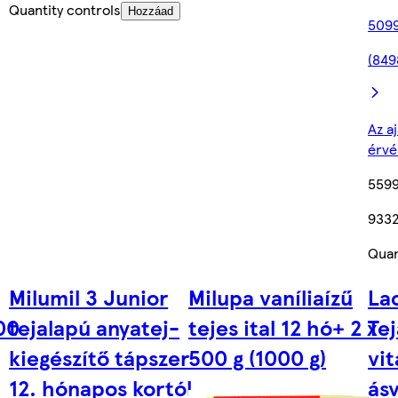
Quantity controls
Hozzáad
5099
(849
Az a
érvé
5599
9332
Quan
Milumil 3 Junior
Milupa vaníliaízű
La
500
tejalapú anyatej-
tejes ital 12 hó+ 2 x
Tej
kiegészítő tápszer
500 g (1000 g)
vi
12. hónapos kortól
ás