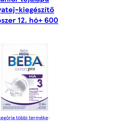
yatej-kiegészítő
pszer 12. hó+ 600
tegória többi terméke