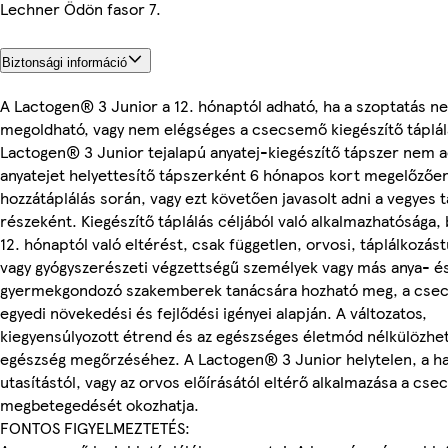
Lechner Ödön fasor 7.
Biztonsági információ
A Lactogen® 3 Junior a 12. hónaptól adható, ha a szoptatás n
megoldható, vagy nem elégséges a csecsemő kiegészítő táplál
Lactogen® 3 Junior tejalapú anyatej-kiegészítő tápszer nem 
anyatejet helyettesítő tápszerként 6 hónapos kort megelőzően
hozzátáplálás során, vagy ezt követően javasolt adni a vegyes t
részeként. Kiegészítő táplálás céljából való alkalmazhatósága,
12. hónaptól való eltérést, csak független, orvosi, táplálkozá
vagy gyógyszerészeti végzettségű személyek vagy más anya- é
gyermekgondozó szakemberek tanácsára hozható meg, a cs
egyedi növekedési és fejlődési igényei alapján. A változatos,
kiegyensúlyozott étrend és az egészséges életmód nélkülözhet
egészség megőrzéséhez. A Lactogen® 3 Junior helytelen, a ha
utasítástól, vagy az orvos előírásától eltérő alkalmazása a cs
megbetegedését okozhatja.
FONTOS FIGYELMEZTETÉS: