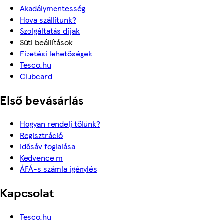
Akadálymentesség
Hova szállítunk?
Szolgáltatás díjak
Süti beállítások
Fizetési lehetőségek
Tesco.hu
Clubcard
Első bevásárlás
Hogyan rendelj tőlünk?
Regisztráció
Idősáv foglalása
Kedvenceim
ÁFÁ-s számla igénylés
Kapcsolat
Tesco.hu