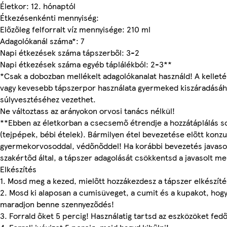
Életkor: 12. hónaptól
Étkezésenkénti mennyiség:
Előzőleg felforralt víz mennyisége: 210 ml
Adagolókanál száma*: 7
Napi étkezések száma tápszerből: 3-2
Napi étkezések száma egyéb táplálékból: 2-3**
*Csak a dobozban mellékelt adagolókanalat használd! A kelleté
vagy kevesebb tápszerpor használata gyermeked kiszáradásáh
súlyvesztéséhez vezethet.
Ne változtass az arányokon orvosi tanács nélkül!
**Ebben az életkorban a csecsemő étrendje a hozzátáplálás s
(tejpépek, bébi ételek). Bármilyen étel bevezetése előtt konzul
gyermekorvosoddal, védőnőddel! Ha korábbi bevezetés javasol
szakértőd által, a tápszer adagolását csökkentsd a javasolt me
Elkészítés
1. Mosd meg a kezed, mielőtt hozzákezdesz a tápszer elkészít
2. Mosd ki alaposan a cumisüveget, a cumit és a kupakot, hog
maradjon benne szennyeződés!
3. Forrald őket 5 percig! Használatig tartsd az eszközöket fedő 