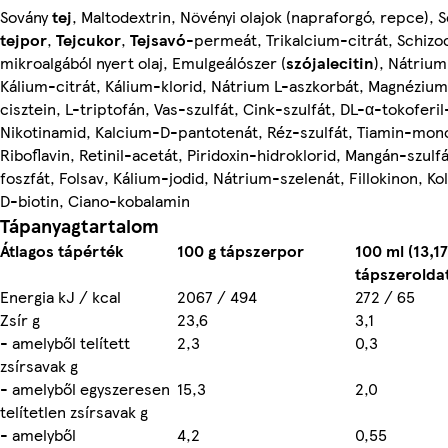
Sovány
tej
, Maltodextrin, Növényi olajok (napraforgó, repce), 
tejpor
,
Tejcukor
,
Tejsavó
-permeát, Trikalcium-citrát, Schizo
mikroalgából nyert olaj, Emulgeálószer (
szójalecitin
), Nátrium
Kálium-citrát, Kálium-klorid, Nátrium L-aszkorbát, Magnézium-
cisztein, L-triptofán, Vas-szulfát, Cink-szulfát, DL-α-tokoferil
Nikotinamid, Kalcium-D-pantotenát, Réz-szulfát, Tiamin-mono
Riboflavin, Retinil-acetát, Piridoxin-hidroklorid, Mangán-szulf
foszfát, Folsav, Kálium-jodid, Nátrium-szelenát, Fillokinon, Kol
D-biotin, Ciano-kobalamin
Tápanyagtartalom
Átlagos tápérték
100 g tápszerpor
100 ml (13,1
tápszerolda
Energia kJ / kcal
2067 / 494
272 / 65
Zsír g
23,6
3,1
- amelyből telített
2,3
0,3
zsírsavak g
- amelyből egyszeresen
15,3
2,0
telítetlen zsírsavak g
- amelyből
4,2
0,55