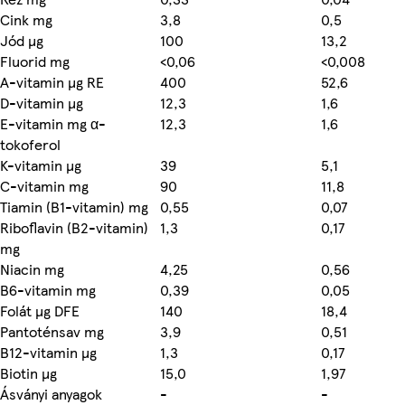
Cink mg
3,8
0,5
Jód µg
100
13,2
Fluorid mg
<0,06
<0,008
A-vitamin µg RE
400
52,6
D-vitamin µg
12,3
1,6
E-vitamin mg α-
12,3
1,6
tokoferol
K-vitamin µg
39
5,1
C-vitamin mg
90
11,8
Tiamin (B1-vitamin) mg
0,55
0,07
Riboflavin (B2-vitamin)
1,3
0,17
mg
Niacin mg
4,25
0,56
B6-vitamin mg
0,39
0,05
Folát µg DFE
140
18,4
Pantoténsav mg
3,9
0,51
B12-vitamin µg
1,3
0,17
Biotin µg
15,0
1,97
Ásványi anyagok
-
-