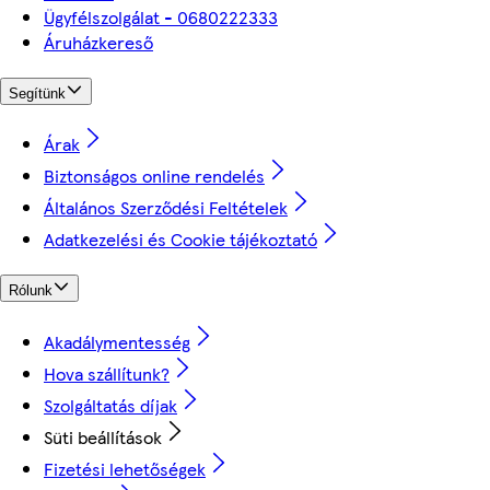
Ügyfélszolgálat - 0680222333
Áruházkereső
Segítünk
Árak
Biztonságos online rendelés
Általános Szerződési Feltételek
Adatkezelési és Cookie tájékoztató
Rólunk
Akadálymentesség
Hova szállítunk?
Szolgáltatás díjak
Süti beállítások
Fizetési lehetőségek