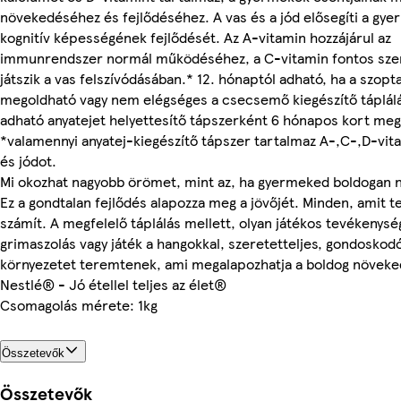
növekedéséhez és fejlődéséhez. A vas és a jód elősegíti a gy
kognitív képességének fejlődését. Az A-vitamin hozzájárul az
immunrendszer normál működéséhez, a C-vitamin fontos sze
játszik a vas felszívódásában.* 12. hónaptól adható, ha a szop
megoldható vagy nem elégséges a csecsemő kiegészítő táplál
adható anyatejet helyettesítő tápszerként 6 hónapos kort me
*valamennyi anyatej-kiegészítő tápszer tartalmaz A-,C-,D-vita
és jódot.
Mi okozhat nagyobb örömet, mint az, ha gyermeked boldogan 
Ez a gondtalan fejlődés alapozza meg a jövőjét. Minden, amit t
számít. A megfelelő táplálás mellett, olyan játékos tevékenysé
grimaszolás vagy játék a hangokkal, szeretetteljes, gondoskod
környezetet teremtenek, ami megalapozhatja a boldog növeke
Nestlé® - Jó étellel teljes az élet®
Csomagolás mérete: 1kg
Összetevők
Összetevők