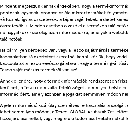
Mindent megteszünk annak érdekében, hogy a termékinformá
pontosak legyenek, azonban az élelmiszertermékek folyamato
változnak, így az összetevők, a tápanyagértékek, a dietetikai és
összetevők is. Minden esetben olvasd el a terméken található
ne hagyatkozz kizárólag azon információkra, amelyek a webold
találhatóak.
Ha bármilyen kérdésed van, vagy a Tesco sajátmárkás termék
kapcsolatban tájékoztatást szeretnél kapni, kérjük, hogy vedd 
kapcsolatot a Tesco vevőszolgálatával, vagy a termék gyártójá
Tesco saját márkás termékről van szó.
Annak ellenére, hogy a termékinformációk rendszeresen friss
kerülnek, a Tesco nem vállal felelősséget semmilyen helytelen
információért, amely azonban a jogaidat semmilyen módon nem
A jelen információ kizárólag személyes felhasználásra szolgál,
lehet semmilyen módon, a Tesco-GLOBAL Áruházak Zrt. előzet
hozzájárulása nélkül, vagy megfelelő tudomásul vétele nélkül f