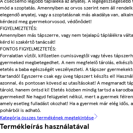
A csecsemő legjobb tápláléka az anyatej. A legegészségesebb t
mód a szoptatás. Amennyiben az orvos szerint nem áll rendel
elegendő anyatej, vagy a szoptatásnak más akadálya van, alkal
kérdezd meg gyermekorvosod, védőnődet!
FIGYELMEZTETÉS:
Amennyiben más tápszerre, vagy nem tejalapú táplálékra válta
kérd ki szakértő tanácsát!
FONTOS FIGYELMEZTETÉS:
Forralatlan víztől, kifőzetlen cumisüvegtől vagy téves tápszerh
gyermeked megbetegedhet. A nem megfelelő tárolás, elkészít
etetés a baba egészségét veszélyezteti. A tápszer gyermekektő
tartandó! Egyszerre csak egy üveg tápszert készíts el! Használ
azonnal, és pontosan kövesd az utasításokat! A megmaradt tá
tárold, hanem öntsd ki! Etetés közben mindig tartsd a karodb
gyermeked! Ne hagyd felügyelet nélkül, mert a gyermek félren
amely esetleg fulladást okozhat! Ha a gyermek már elég idős, 
pohárból is adható.
Kategória összes termékének megtekintése
Termékleírás használatával