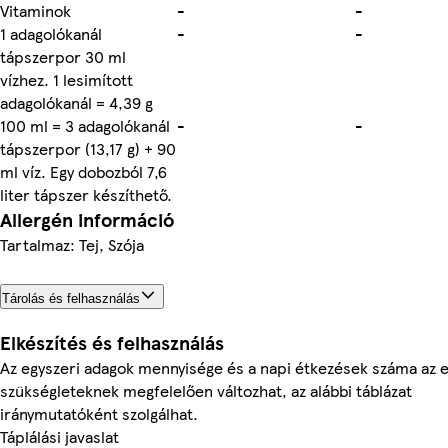
Vitaminok
-
-
1 adagolókanál
-
-
tápszerpor 30 ml
vízhez. 1 lesimított
adagolókanál = 4,39 g
100 ml = 3 adagolókanál
-
-
tápszerpor (13,17 g) + 90
ml víz. Egy dobozból 7,6
liter tápszer készíthető.
Allergén információ
Tartalmaz: Tej, Szója
Tárolás és felhasználás
Elkészítés és felhasználás
Az egyszeri adagok mennyisége és a napi étkezések száma az 
szükségleteknek megfelelően változhat, az alábbi táblázat
iránymutatóként szolgálhat.
Táplálási javaslat