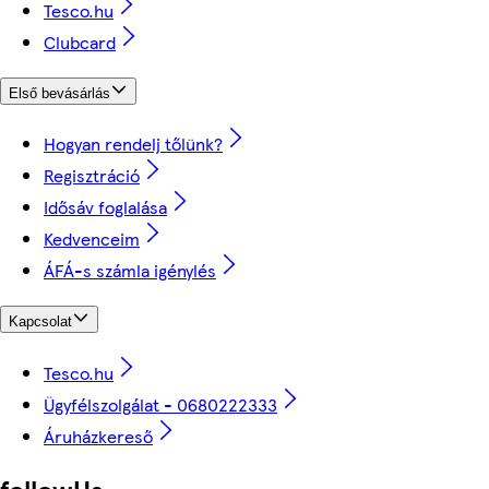
Tesco.hu
Clubcard
Első bevásárlás
Hogyan rendelj tőlünk?
Regisztráció
Idősáv foglalása
Kedvenceim
ÁFÁ-s számla igénylés
Kapcsolat
Tesco.hu
Ügyfélszolgálat - 0680222333
Áruházkereső
followUs