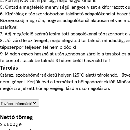
4. Forralj ivóvizet 5 percig, majd hagyd kihűlni!
5. Öntsd a megfelelő mennyiségű langyos vizet a kiforrázott 
6. Kizárólag a tápszerdobozban található adagolókanalat haszná
Bizonyosodj meg róla, hogy az adagolókanál alaposan el van m
szárítva!
7. Adj megfelelő számú lesimított adagolókanál tápszerport a 
8. Jól zárd le az üveget, majd elegyítsd tartalmát mindaddig, a
tápszerpor teljesen fel nem oldódik!
9. Minden egyes használat után gondosan zárd le a tasakot és a
felbontott tasak tartalmát 3 héten belül használd fel!
Tárolás
Száraz, szobahőmérsékletű helyen (25°C alatt) tárolandó.Hűtve
nem igényel. Kérjük óvd a terméket a hőingadozásoktól! Minős
megőrzi a jelzett hónap végéig: lásd a csomagoláson.
További információ
Nettó tömeg
2 x 500g ℮