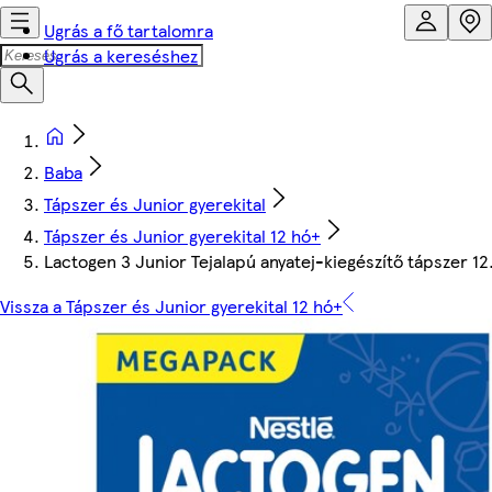
Ugrás a fő tartalomra
Ugrás a kereséshez
Baba
Tápszer és Junior gyerekital
Tápszer és Junior gyerekital 12 hó+
Lactogen 3 Junior Tejalapú anyatej-kiegészítő tápszer 12
Vissza a Tápszer és Junior gyerekital 12 hó+