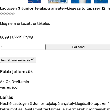
Lactogen 3 Junior Tejalapú anyatej-kiegészítő tápszer 12. 
Még nem érkezett értékelés
6699 Ft/kg
6699 Ft
Hozzáad
Termék megnevezés
Főbb jellemzők
A-,C-,D-vitamin
vas és jód
Leírás
Nestlé Lactogen 3 Junior tejalapú anyatej-kiegészítő tápszer 
kalciumot és D-vitamint tartalmaz, a gyermekek csontjainak 