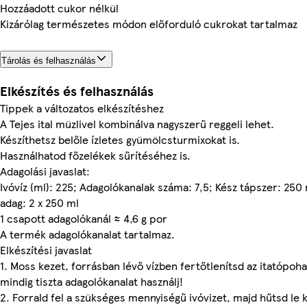
Hozzáadott cukor nélkül
Kizárólag természetes módon előforduló cukrokat tartalmaz
Tárolás és felhasználás
Elkészítés és felhasználás
Tippek a változatos elkészítéshez
A Tejes ital müzlivel kombinálva nagyszerű reggeli lehet.
Készíthetsz belőle ízletes gyümölcsturmixokat is.
Használhatod főzelékek sűrítéséhez is.
Adagolási javaslat:
Ivóvíz (ml): 225; Adagolókanalak száma: 7,5; Kész tápszer: 250
adag: 2 x 250 ml
1 csapott adagolókanál ≈ 4,6 g por
A termék adagolókanalat tartalmaz.
Elkészítési javaslat
1. Moss kezet, forrásban lévő vízben fertőtlenítsd az itatópoha
mindig tiszta adagolókanalat használj!
2. Forrald fel a szükséges mennyiségű ivóvizet, majd hűtsd le 