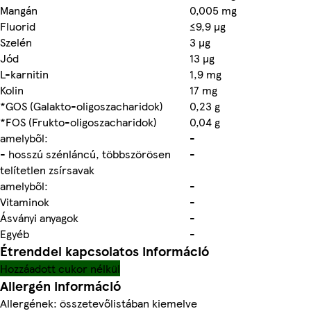
Mangán
0,005 mg
Fluorid
≤9,9 µg
Szelén
3 µg
Jód
13 µg
L-karnitin
1,9 mg
Kolin
17 mg
*GOS (Galakto-oligoszacharidok)
0,23 g
*FOS (Frukto-oligoszacharidok)
0,04 g
amelyből:
-
- hosszú szénláncú, többszörösen
-
telítetlen zsírsavak
amelyből:
-
Vitaminok
-
Ásványi anyagok
-
Egyéb
-
Étrenddel kapcsolatos információ
Hozzáadott cukor nélkül
Allergén információ
Allergének: összetevőlistában kiemelve