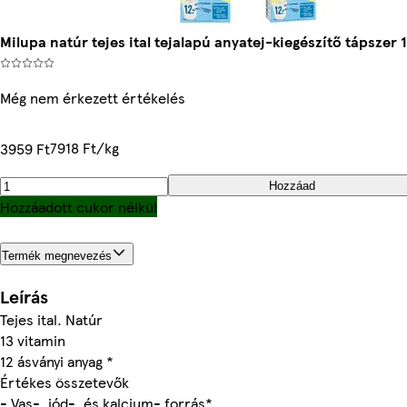
Milupa natúr tejes ital tejalapú anyatej-kiegészítő tápszer 
Még nem érkezett értékelés
7918 Ft/kg
3959 Ft
Hozzáad
Hozzáadott cukor nélkül
Termék megnevezés
Leírás
Tejes ital. Natúr
13 vitamin
12 ásványi anyag *
Értékes összetevők
- Vas-, jód-. és kalcium- forrás*