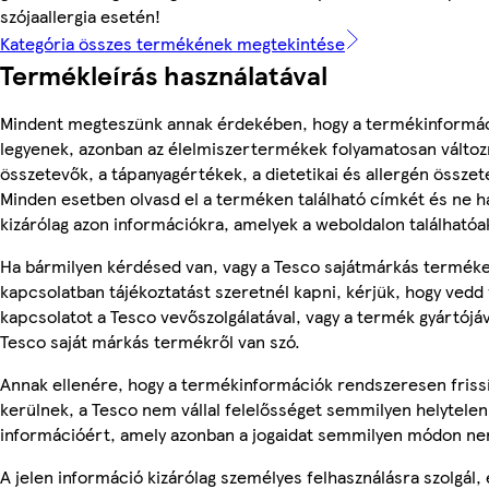
szójaallergia esetén!
Kategória összes termékének megtekintése
Termékleírás használatával
Mindent megteszünk annak érdekében, hogy a termékinformá
legyenek, azonban az élelmiszertermékek folyamatosan változn
összetevők, a tápanyagértékek, a dietetikai és allergén összet
Minden esetben olvasd el a terméken található címkét és ne h
kizárólag azon információkra, amelyek a weboldalon találhatóa
Ha bármilyen kérdésed van, vagy a Tesco sajátmárkás termék
kapcsolatban tájékoztatást szeretnél kapni, kérjük, hogy vedd 
kapcsolatot a Tesco vevőszolgálatával, vagy a termék gyártójá
Tesco saját márkás termékről van szó.
Annak ellenére, hogy a termékinformációk rendszeresen friss
kerülnek, a Tesco nem vállal felelősséget semmilyen helytelen
információért, amely azonban a jogaidat semmilyen módon nem
A jelen információ kizárólag személyes felhasználásra szolgál,