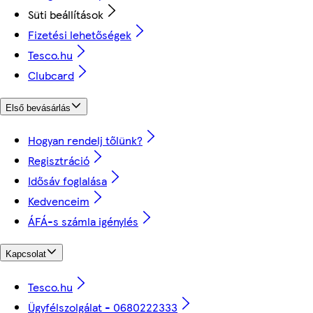
Süti beállítások
Fizetési lehetőségek
Tesco.hu
Clubcard
Első bevásárlás
Hogyan rendelj tőlünk?
Regisztráció
Idősáv foglalása
Kedvenceim
ÁFÁ-s számla igénylés
Kapcsolat
Tesco.hu
Ügyfélszolgálat - 0680222333