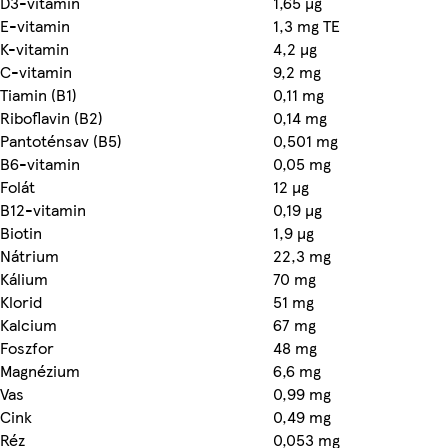
D3-vitamin
1,65 µg
E-vitamin
1,3 mg TE
K-vitamin
4,2 µg
C-vitamin
9,2 mg
Tiamin (B1)
0,11 mg
Riboflavin (B2)
0,14 mg
Pantoténsav (B5)
0,501 mg
B6-vitamin
0,05 mg
Folát
12 µg
B12-vitamin
0,19 µg
Biotin
1,9 µg
Nátrium
22,3 mg
Kálium
70 mg
Klorid
51 mg
Kalcium
67 mg
Foszfor
48 mg
Magnézium
6,6 mg
Vas
0,99 mg
Cink
0,49 mg
Réz
0,053 mg