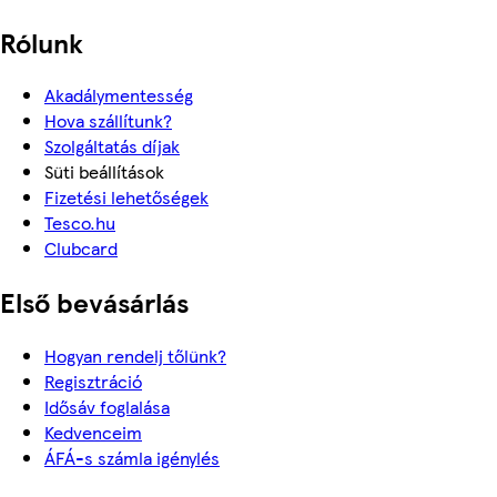
Rólunk
Akadálymentesség
Hova szállítunk?
Szolgáltatás díjak
Süti beállítások
Fizetési lehetőségek
Tesco.hu
Clubcard
Első bevásárlás
Hogyan rendelj tőlünk?
Regisztráció
Idősáv foglalása
Kedvenceim
ÁFÁ-s számla igénylés