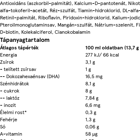
Antioxidáns (aszkorbil-palmitát), Kalcium-D-pantotenát, Niko
alfa-tokoferil-acetát, Réz-szulfát, Tiamin-hidroklorid, DL-alfa
Retinil-palmitát, Riboflavin, Piridoxin-hidroklorid, Kalium-jodi
Pteroilmonoglutaminsav, Mangán-szulfát, Nátrium-szelenit, F
D-biotin, Kolekalciferol, Cianokobalamin
Tápanyagtartalom
Átlagos tápérték
100 ml oldatban (13,7 g
Energia
277 kJ/ 66 kcal
Zsírok
3,1 g
- telített zsírsav
1 g
-- Dokozahexaénsav (DHA)
16,5 mg
Szénhidrátok
8,1 g
- cukrok
8 g
-- laktóz
7,84 g
- inozit
6,6 mg
Élelmi rost*
0,3 g
Fehérje
1,3 g
Só
0,06 g
A-vitamin
58 µg