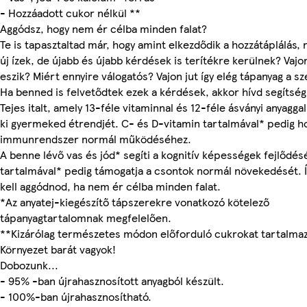
- Hozzáadott cukor nélkül **
Aggódsz, hogy nem ér célba minden falat?
Te is tapasztaltad már, hogy amint elkezdődik a hozzátáplálás,
új ízek, de újabb és újabb kérdések is terítékre kerülnek? Vajo
eszik? Miért ennyire válogatós? Vajon jut így elég tápanyag a 
Ha benned is felvetődtek ezek a kérdések, akkor hívd segítség
Tejes italt, amely 13-féle vitaminnal és 12-féle ásványi anyagga
ki gyermeked étrendjét. C- és D-vitamin tartalmával* pedig ho
immunrendszer normál működéséhez.
A benne lévő vas és jód* segíti a kognitív képességek fejlődés
tartalmával* pedig támogatja a csontok normál növekedését. 
kell aggódnod, ha nem ér célba minden falat.
*Az anyatej-kiegészítő tápszerekre vonatkozó kötelező
tápanyagtartalomnak megfelelően.
**Kizárólag természetes módon előforduló cukrokat tartalmaz
Környezet barát vagyok!
Dobozunk...
- 95% -ban újrahasznosított anyagból készült.
- 100%-ban újrahasznosítható.