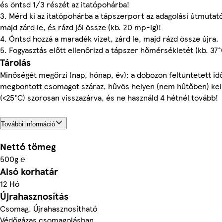
és öntsd 1/3 részét az itatópohárba!
3. Mérd ki az itatópohárba a tápszerport az adagolási útmutató
majd zárd le, és rázd jól össze (kb. 20 mp-ig)!
4. Öntsd hozzá a maradék vizet, zárd le, majd rázd össze újra.
5. Fogyasztás előtt ellenőrizd a tápszer hőmérsékletét (kb. 37°
Tárolás
Minőségét megőrzi (nap, hónap, év): a dobozon feltüntetett id
megbontott csomagot száraz, hűvös helyen (nem hűtőben) kell
(<25°C) szorosan visszazárva, és ne használd 4 hétnél tovább!
További információ
Nettó tömeg
500g ℮
Alsó korhatár
12 Hó
Újrahasznosítás
Csomag. Újrahasznosítható
Védőgázas csomagolásban.