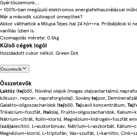
Gyártóüzemünk...
- 100%-ban megújuló elektromos energiafelhasználással műk
Már a második szülinapot ünneplitek?
Akkor válthattok a Milupa Tejes ital 24 hó+-ra. Próbáljátok ki n
vaníliás ízben is.
Csomagolás mérete: 0.5kg
Külső cégek logói
Hozzáadott cukor nélkül, Green Dot
Összetevők
Összetevők
Laktóz
(
tej
ből), Növényi olajok (magas olajsavtartalmú napraf
kókusz-, repce-, napraforgóolaj), Sovány
tej
por, Demineralizá
Galakto-oligoszacharidok (
tej
ből),
Tej
savó koncentrátum,
Tej
f
Trikalcium-foszfát,
Hal
olaj, Frukto-oligoszacharidok, Kalium-k
Nátrium-citrát, Kolin-klorid, Magnézium-hidrogén-foszfát em
(
szója
lecitin), L-aszkorbinsav, Nátrium-L-aszkorbát, Kálium-cit
Magnézium-klorid, L-triptofán, Vas-szulfát, L-karnitin, Cink-sz