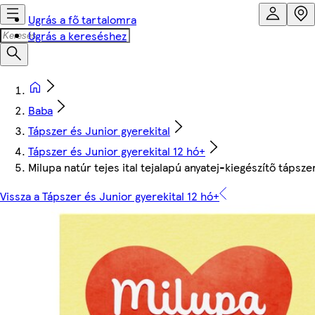
Ugrás a fő tartalomra
Ugrás a kereséshez
Baba
Tápszer és Junior gyerekital
Tápszer és Junior gyerekital 12 hó+
Milupa natúr tejes ital tejalapú anyatej-kiegészítő tápsze
Vissza a Tápszer és Junior gyerekital 12 hó+