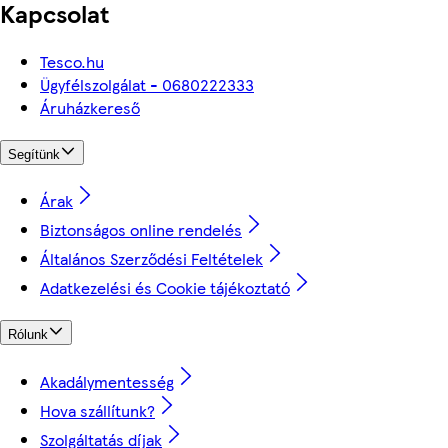
Kapcsolat
Tesco.hu
Ügyfélszolgálat - 0680222333
Áruházkereső
Segítünk
Árak
Biztonságos online rendelés
Általános Szerződési Feltételek
Adatkezelési és Cookie tájékoztató
Rólunk
Akadálymentesség
Hova szállítunk?
Szolgáltatás díjak