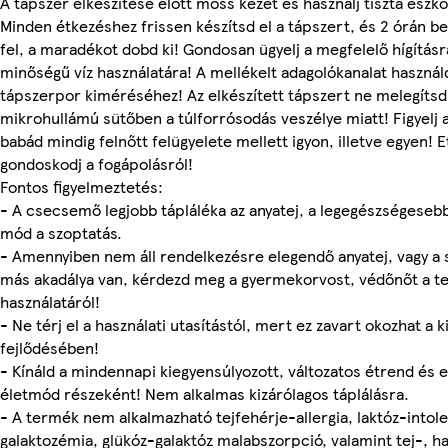
A tápszer elkészítése előtt moss kezet és használj tiszta eszk
Minden étkezéshez frissen készítsd el a tápszert, és 2 órán be
fel, a maradékot dobd ki! Gondosan ügyelj a megfelelő hígításra
minőségű víz használatára! A mellékelt adagolókanalat használ
tápszerpor kiméréséhez! Az elkészített tápszert ne melegítsd
mikrohullámú sütőben a túlforrósodás veszélye miatt! Figyelj 
babád mindig felnőtt felügyelete mellett igyon, illetve egyen! 
gondoskodj a fogápolásról!
Fontos figyelmeztetés:
- A csecsemő legjobb tápláléka az anyatej, a legegészségesebb
mód a szoptatás.
- Amennyiben nem áll rendelkezésre elegendő anyatej, vagy a
más akadálya van, kérdezd meg a gyermekorvost, védőnőt a 
használatáról!
- Ne térj el a használati utasítástól, mert ez zavart okozhat a 
fejlődésében!
- Kínáld a mindennapi kiegyensúlyozott, változatos étrend és
életmód részeként! Nem alkalmas kizárólagos táplálásra.
- A termék nem alkalmazható tejfehérje-allergia, laktóz-intole
galaktozémia, glükóz-galaktóz malabszorpció, valamint tej-, ha