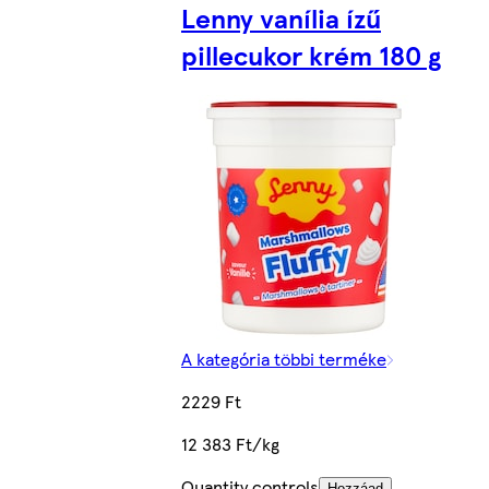
Lenny vanília ízű
pillecukor krém 180 g
A kategória többi terméke
2229 Ft
12 383 Ft/kg
Quantity controls
Hozzáad