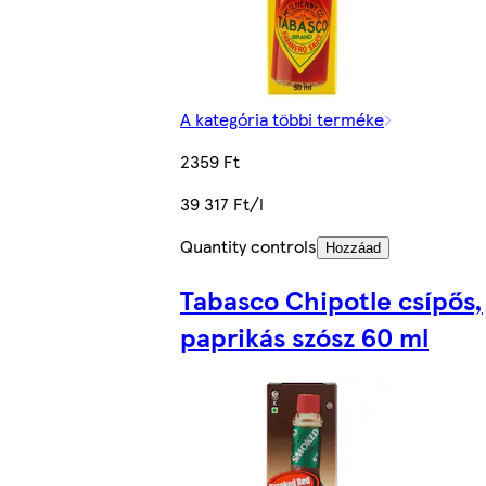
A kategória többi terméke
2359 Ft
39 317 Ft/l
Quantity controls
Hozzáad
Tabasco Chipotle csípős,
paprikás szósz 60 ml