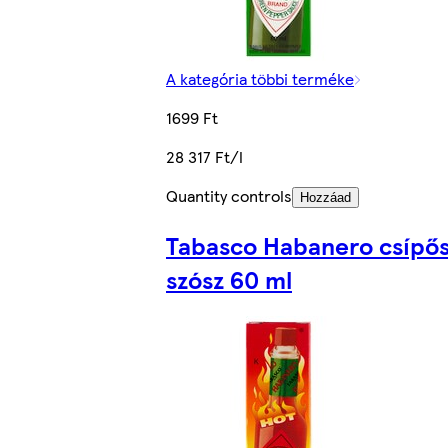
A kategória többi terméke
1699 Ft
28 317 Ft/l
Quantity controls
Hozzáad
Tabasco Habanero csípő
szósz 60 ml