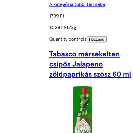
A kategória többi terméke
1799 Ft
14 392 Ft/kg
Quantity controls
Hozzáad
Tabasco mérsékelten
csípős Jalapeno
zöldpaprikás szósz 60 ml