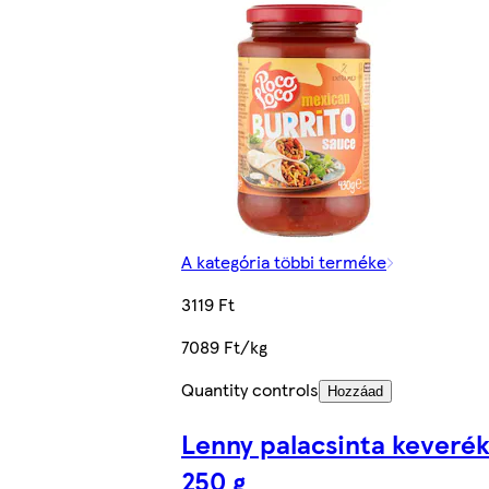
A kategória többi terméke
3119 Ft
7089 Ft/kg
Quantity controls
Hozzáad
Lenny palacsinta keveré
250 g