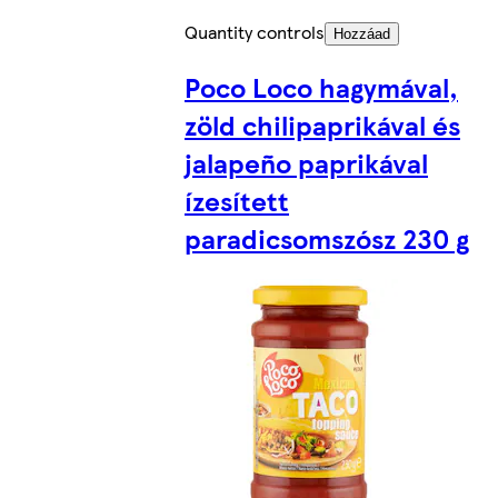
Quantity controls
Hozzáad
Poco Loco hagymával,
zöld chilipaprikával és
jalapeño paprikával
ízesített
paradicsomszósz 230 g