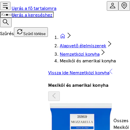
Ugrás a fő tartalomra
Ugrás a kereséshez
Szűrő törlése
Alapvető élelmiszerek
Nemzetközi konyha
Mexikói és amerikai konyha
Vissza ide Nemzetközi konyha
Mexikói és amerikai konyha
Összes
Mexikói