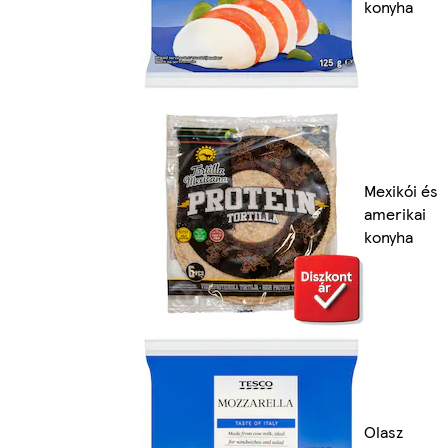
konyha
Mexikói és
amerikai
konyha
Olasz