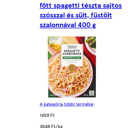
főtt spagetti tészta sajtos
szósszal és sült, füstölt
szalonnával 400 g
A kategória többi terméke
1459 Ft
3648 Ft/kg