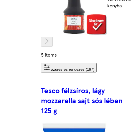
konyha
5 items
Szűrés és rendezés (197)
Tesco félzsíros, lágy
mozzarella sajt sós lében
125 g