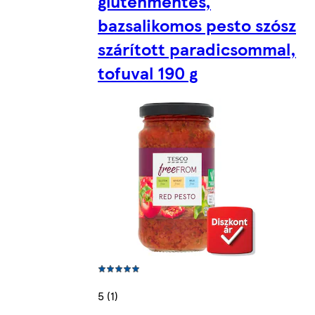
gluténmentes,
bazsalikomos pesto szósz
szárított paradicsommal,
tofuval 190 g
5 (1)