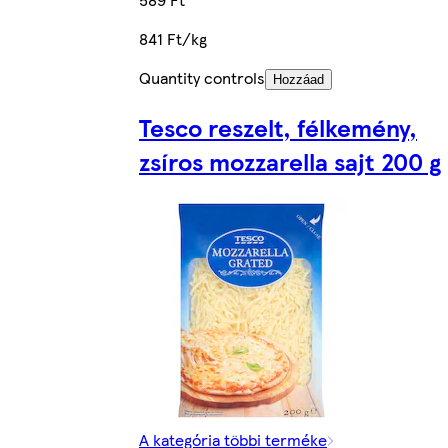
841 Ft/kg
Quantity controls
Hozzáad
Tesco reszelt, félkemény,
zsíros mozzarella sajt 200 g
A kategória többi terméke