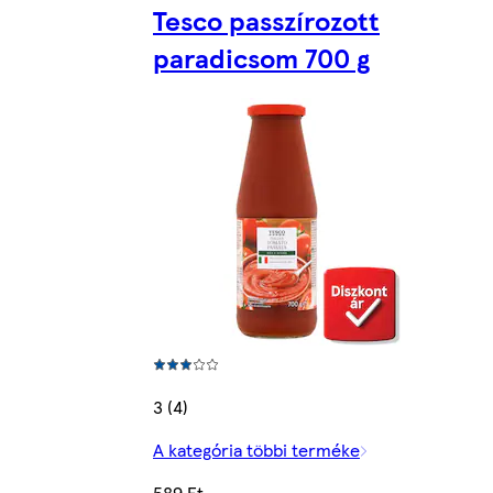
Tesco passzírozott
paradicsom 700 g
3 (4)
A kategória többi terméke
589 Ft