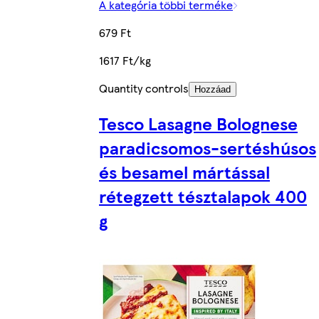
A kategória többi terméke
679 Ft
1617 Ft/kg
Quantity controls
Hozzáad
Tesco Lasagne Bolognese
paradicsomos-sertéshúsos
és besamel mártással
rétegzett tésztalapok 400
g