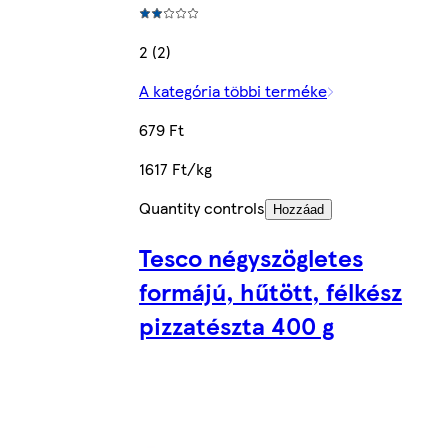
2 (2)
A kategória többi terméke
679 Ft
1617 Ft/kg
Quantity controls
Hozzáad
Tesco négyszögletes
formájú, hűtött, félkész
pizzatészta 400 g