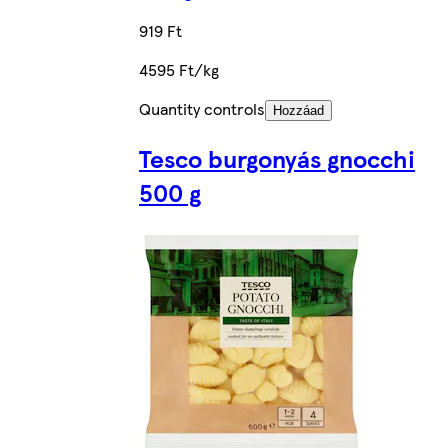
919 Ft
4595 Ft/kg
Quantity controls
Hozzáad
Tesco burgonyás gnocchi
500 g