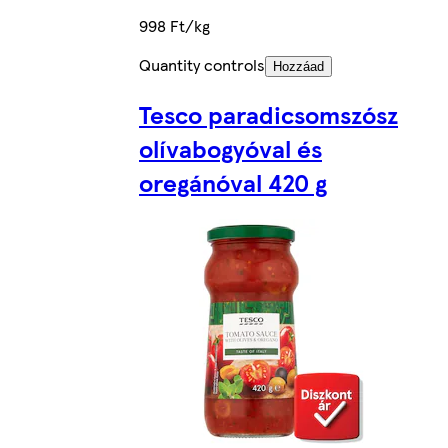
998 Ft/kg
Quantity controls
Hozzáad
Tesco paradicsomszósz
olívabogyóval és
oregánóval 420 g