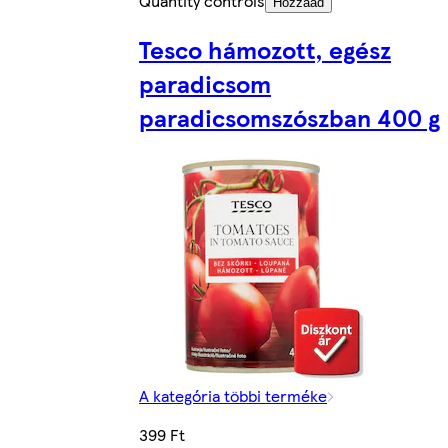
Quantity controls
Hozzáad
Tesco hámozott, egész
paradicsom
paradicsomszószban 400 g
A kategória többi terméke
399 Ft