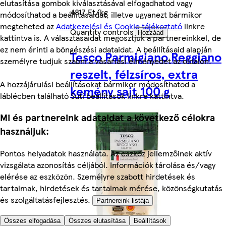
elutasítása gombok kiválasztásával elfogadhatod vagy
4817 Ft/kg
módosíthatod a beállításaidat, illetve ugyanezt bármikor
megteheted az
Adatkezelési és Cookie tájékoztató
linkre
Quantity controls
Hozzáad
kattintva is. A választásaidat megosztjuk a partnereinkkel, de
ez nem érinti a böngészési adataidat. A beállításaid alapján
Tesco Parmigiano Reggiano
személyre tudjuk szabni a vásárlási élményedet az oldalon.
reszelt, félzsíros, extra
A hozzájárulási beállításokat bármikor módosíthatod a
kemény sajt 100 g
láblécben található Süti beállítások linkre kattintva.
Mi és partnereink adataidat a következő célokra
használjuk:
Pontos helyadatok használata. Az eszköz jellemzőinek aktív
vizsgálata azonosítás céljából. Információk tárolása és/vagy
elérése az eszközön. Személyre szabott hirdetések és
tartalmak, hirdetések és tartalmak mérése, közönségkutatás
és szolgáltatásfejlesztés.
Partnereink listája
Összes elfogadása
Összes elutasítása
Beállítások