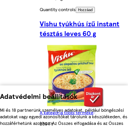
Quantity controls
Hozzáad
Vishu tyúkhús ízű instant
tésztás leves 60 g
Adatvédelmi beállítások
Mi és 18 partnerünk személyes adatokat, például böngészési
A kategória többi terméke
adatokat vagy egyedi azonosítókat tárolunk a készülékeden, és
hozzáférhetünk azokhoz. Az Összes elfogadása és az Összes
289 Ft