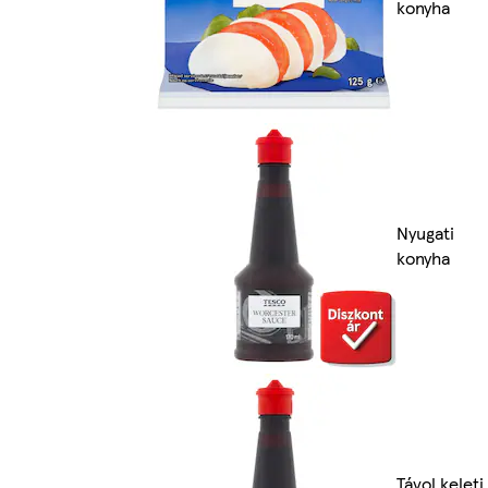
konyha
Nyugati
konyha
Távol keleti