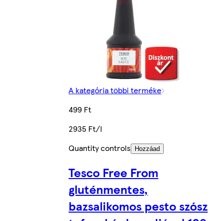
A kategória többi terméke
499 Ft
2935 Ft/l
Quantity controls
Hozzáad
Tesco Free From
gluténmentes,
bazsalikomos pesto szósz