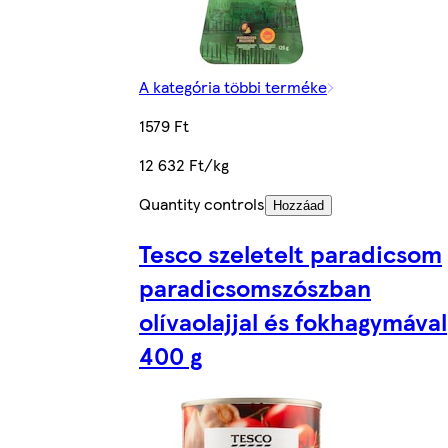
A kategória többi terméke
1579 Ft
12 632 Ft/kg
Quantity controls
Hozzáad
Tesco szeletelt paradicsom
paradicsomszószban
olívaolajjal és fokhagymával
400 g