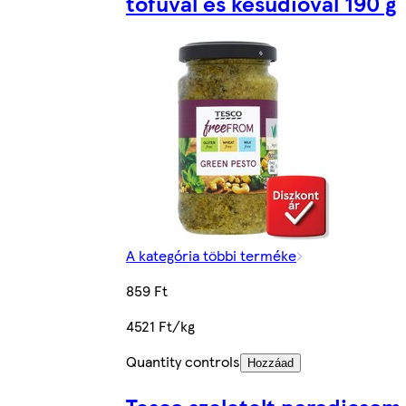
tofuval és kesudióval 190 g
A kategória többi terméke
859 Ft
4521 Ft/kg
Quantity controls
Hozzáad
Tesco szeletelt paradicsom