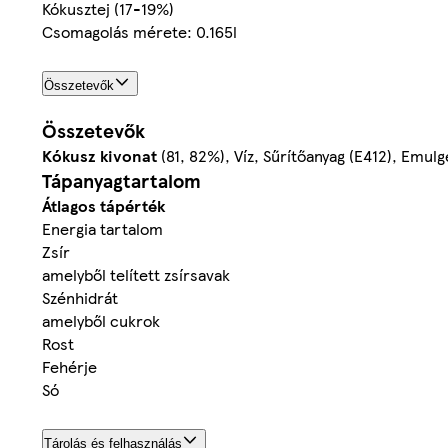
Kókusztej (17-19%)
Csomagolás mérete: 0.165l
Összetevők
Összetevők
Kókusz kivonat
(81, 82%), Víz, Sűrítőanyag (E412), Emulg
Tápanyagtartalom
Átlagos tápérték
Energia tartalom
Zsír
amelyből telített zsírsavak
Szénhidrát
amelyből cukrok
Rost
Fehérje
Só
Tárolás és felhasználás