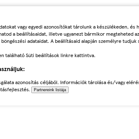
datokat vagy egyedi azonosítókat tárolunk a készülékeden, és
atod a beállításaidat, illetve ugyanezt bármikor megteheted a
 böngészési adataidat. A beállításaid alapján személyre tudjuk 
található Süti beállítások linkre kattintva.
sználjuk:
sgálata azonosítás céljából. Információk tárolása és/vagy elér
tásfejlesztés.
Partnereink listája