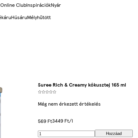
k
Online Club
Inspirációk
Nyár
ékáru
Húsáru
Mélyhűtött
Suree Rich & Creamy kókusztej 165 ml
Még nem érkezett értékelés
3449 Ft/l
569 Ft
Hozzáad