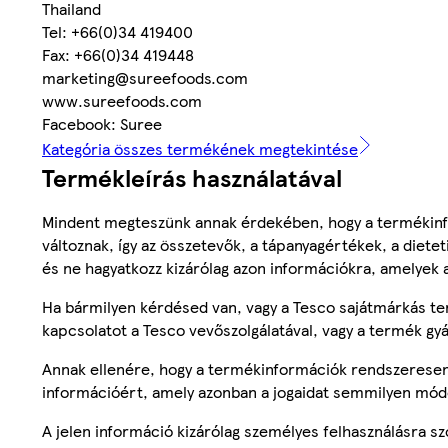
Thailand
Tel: +66(0)34 419400
Fax: +66(0)34 419448
marketing@sureefoods.com
www.sureefoods.com
Facebook: Suree
Kategória összes termékének megtekintése
Termékleírás használatával
Mindent megteszünk annak érdekében, hogy a termékinf
változnak, így az összetevők, a tápanyagértékek, a diete
és ne hagyatkozz kizárólag azon információkra, amelyek 
Ha bármilyen kérdésed van, vagy a Tesco sajátmárkás ter
kapcsolatot a Tesco vevőszolgálatával, vagy a termék gy
Annak ellenére, hogy a termékinformációk rendszeresen 
információért, amely azonban a jogaidat semmilyen mód
A jelen információ kizárólag személyes felhasználásra 