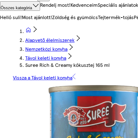
Rendelj most!
Kedvenceim
Speciális ajánlato
Összes kategória
Helló suli!
Most ajánlott!
Zöldség és gyümölcs
Tejtermék-tojás
P
Alapvető élelmiszerek
Nemzetközi konyha
Távol keleti konyha
Suree Rich & Creamy kókusztej 165 ml
Vissza a Távol keleti konyha