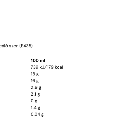
eáló szer (E435)
100 ml
739 kJ/179 kcal
18 g
16 g
2,9 g
2,1 g
0 g
1,4 g
0,04 g