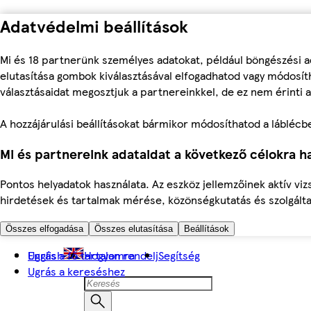
Adatvédelmi beállítások
Mi és 18 partnerünk személyes adatokat, például böngészési a
elutasítása gombok kiválasztásával elfogadhatod vagy módosíth
választásaidat megosztjuk a partnereinkkel, de ez nem érinti a
A hozzájárulási beállításokat bármikor módosíthatod a láblécben 
Mi és partnereink adataidat a következő célokra ha
Pontos helyadatok használata. Az eszköz jellemzőinek aktív viz
hirdetések és tartalmak mérése, közönségkutatás és szolgálta
Összes elfogadása
Összes elutasítása
Beállítások
Ugrás a fő tartalomra
English
Hogyan rendelj
Segítség
Ugrás a kereséshez