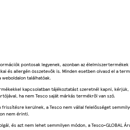
ormációk pontosak legyenek, azonban az élelmiszertermékek
tikai és allergén összetevők is. Minden esetben olvasd el a ter
a weboldalon találhatóak.
mékekkel kapcsolatban tájékoztatást szeretnél kapni, kérjük, 
ártójával, ha nem Tesco saját márkás termékről van szó.
frissítésre kerülnek, a Tesco nem vállal felelősséget semmily
on nem érinti.
szolgál, és azt nem lehet semmilyen módon, a Tesco-GLOBAL Ár