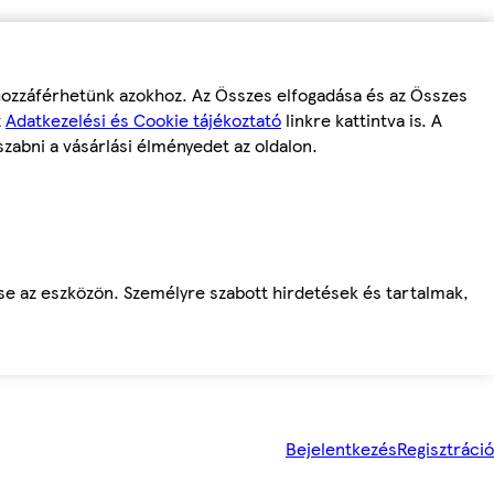
 hozzáférhetünk azokhoz. Az Összes elfogadása és az Összes
z
Adatkezelési és Cookie tájékoztató
linkre kattintva is. A
szabni a vásárlási élményedet az oldalon.
ése az eszközön. Személyre szabott hirdetések és tartalmak,
Bejelentkezés
Regisztráció