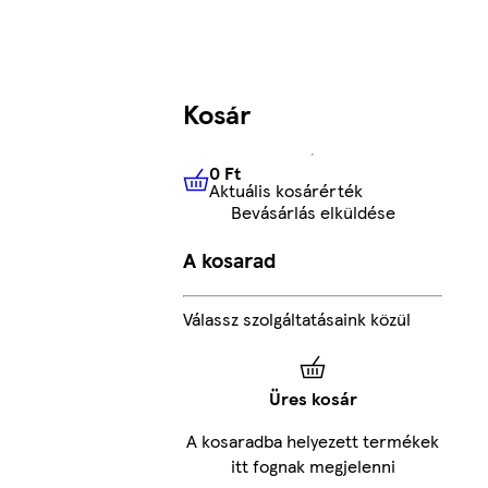
Kosár
0 Ft
Aktuális kosárérték
0 Ft
Aktuális kosárérték
Bevásárlás elküldése
A kosarad
Válassz szolgáltatásaink közül
Üres kosár
A kosaradba helyezett termékek
itt fognak megjelenni