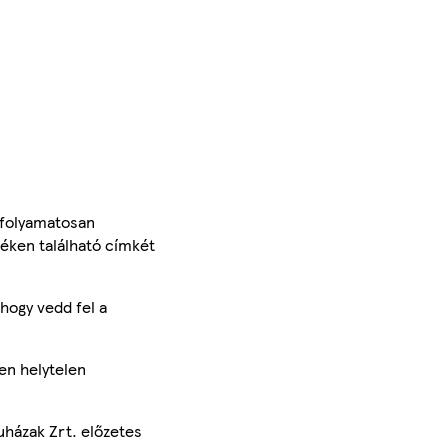
 folyamatosan
méken található címkét
hogy vedd fel a
en helytelen
uházak Zrt. előzetes