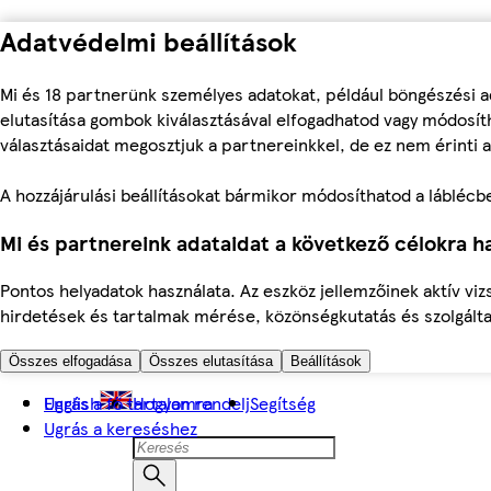
Adatvédelmi beállítások
Mi és 18 partnerünk személyes adatokat, például böngészési a
elutasítása gombok kiválasztásával elfogadhatod vagy módosíth
választásaidat megosztjuk a partnereinkkel, de ez nem érinti a
A hozzájárulási beállításokat bármikor módosíthatod a láblécben 
Mi és partnereink adataidat a következő célokra ha
Pontos helyadatok használata. Az eszköz jellemzőinek aktív viz
hirdetések és tartalmak mérése, közönségkutatás és szolgálta
Összes elfogadása
Összes elutasítása
Beállítások
Ugrás a fő tartalomra
English
Hogyan rendelj
Segítség
Ugrás a kereséshez