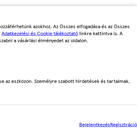
 hozzáférhetünk azokhoz. Az Összes elfogadása és az Összes
z
Adatkezelési és Cookie tájékoztató
linkre kattintva is. A
szabni a vásárlási élményedet az oldalon.
ése az eszközön. Személyre szabott hirdetések és tartalmak,
Bejelentkezés
Regisztráció