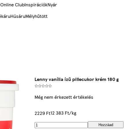
k
Online Club
Inspirációk
Nyár
ékáru
Húsáru
Mélyhűtött
Lenny vanília ízű pillecukor krém 180 g
Még nem érkezett értékelés
12 383 Ft/kg
2229 Ft
Hozzáad