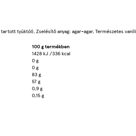
tartott tyúktól), Zselésítő anyag: agar-agar, Természetes vaní
100 g termékben
1428 kJ /336 kcal
0 g
0 g
83 g
57 g
0,9 g
0,15 g