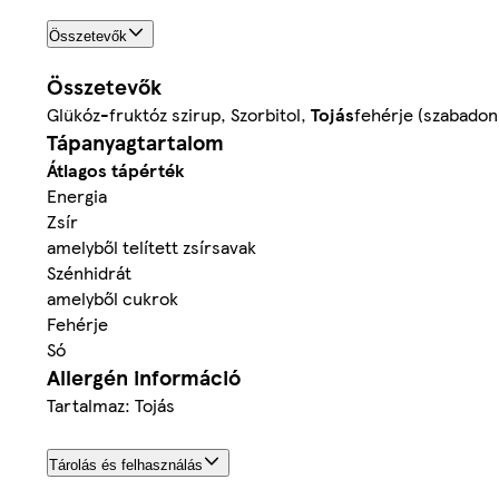
Összetevők
Összetevők
Glükóz-fruktóz szirup, Szorbitol,
Tojás
fehérje (szabadon 
Tápanyagtartalom
Átlagos tápérték
Energia
Zsír
amelyből telített zsírsavak
Szénhidrát
amelyből cukrok
Fehérje
Só
Allergén információ
Tartalmaz: Tojás
Tárolás és felhasználás