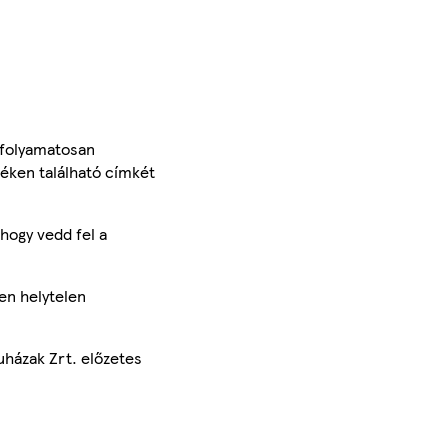
 folyamatosan
méken található címkét
hogy vedd fel a
en helytelen
uházak Zrt. előzetes