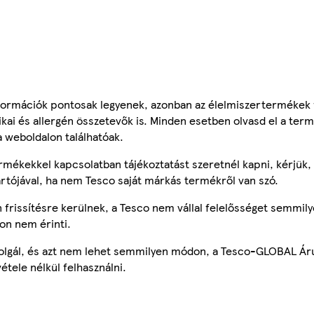
ormációk pontosak legyenek, azonban az élelmiszertermékek
tikai és allergén összetevők is. Minden esetben olvasd el a ter
a weboldalon találhatóak.
mékekkel kapcsolatban tájékoztatást szeretnél kapni, kérjük, 
ártójával, ha nem Tesco saját márkás termékről van szó.
frissítésre kerülnek, a Tesco nem vállal felelősséget semmily
on nem érinti.
szolgál, és azt nem lehet semmilyen módon, a Tesco-GLOBAL Ár
étele nélkül felhasználni.