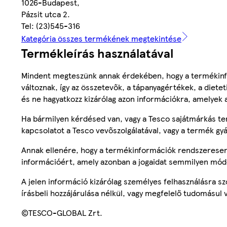
1026-Budapest,
Pázsit utca 2.
Tel: (23)545-316
Kategória összes termékének megtekintése
Termékleírás használatával
Mindent megteszünk annak érdekében, hogy a termékinf
változnak, így az összetevők, a tápanyagértékek, a diete
és ne hagyatkozz kizárólag azon információkra, amelyek 
Ha bármilyen kérdésed van, vagy a Tesco sajátmárkás ter
kapcsolatot a Tesco vevőszolgálatával, vagy a termék gy
Annak ellenére, hogy a termékinformációk rendszeresen 
információért, amely azonban a jogaidat semmilyen mód
A jelen információ kizárólag személyes felhasználásra 
írásbeli hozzájárulása nélkül, vagy megfelelő tudomásul v
©TESCO-GLOBAL Zrt.