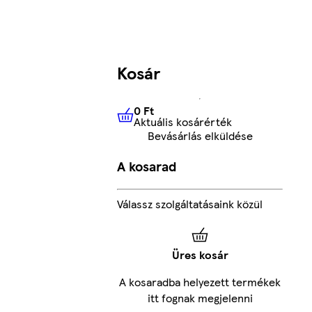
Kosár
0 Ft
Aktuális kosárérték
0 Ft
Aktuális kosárérték
Bevásárlás elküldése
A kosarad
Válassz szolgáltatásaink közül
Üres kosár
A kosaradba helyezett termékek
itt fognak megjelenni