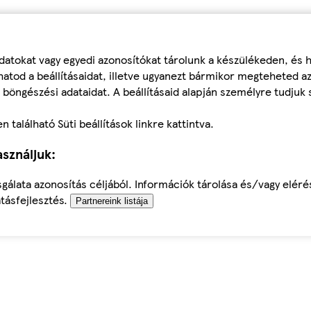
datokat vagy egyedi azonosítókat tárolunk a készülékeden, és
atod a beállításaidat, illetve ugyanezt bármikor megteheted a
 böngészési adataidat. A beállításaid alapján személyre tudjuk 
található Süti beállítások linkre kattintva.
sználjuk:
sgálata azonosítás céljából. Információk tárolása és/vagy elér
tásfejlesztés.
Partnereink listája