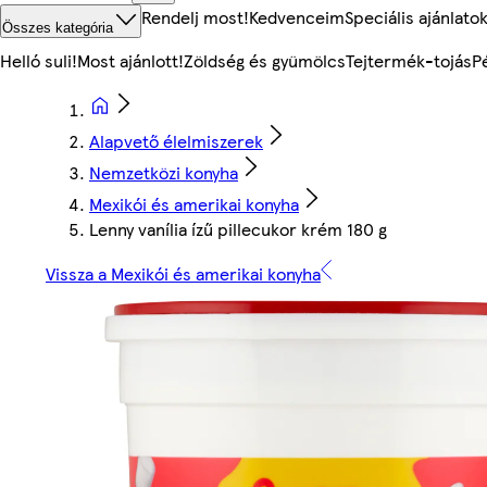
Rendelj most!
Kedvenceim
Speciális ajánlato
Összes kategória
Helló suli!
Most ajánlott!
Zöldség és gyümölcs
Tejtermék-tojás
P
Alapvető élelmiszerek
Nemzetközi konyha
Mexikói és amerikai konyha
Lenny vanília ízű pillecukor krém 180 g
Vissza a Mexikói és amerikai konyha