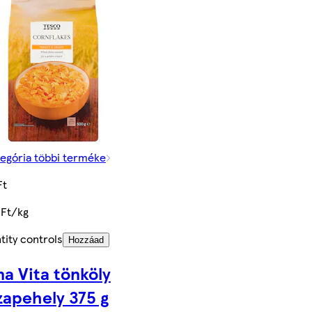
tegória többi terméke
Ft
 Ft/kg
tity controls
Hozzáad
a Vita tönköly
apehely 375 g