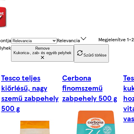
Megjelenítve
1-
ontja
Relevancia
elyhek
Remove
Kukorica-, zab- és egyéb pelyhek
Szűrő törlése
Tesco teljes
Cerbona
Tes
kiőrlésű, nagy
finomszemű
ku
szemű zabpehely
zabpehely 500 g
ho
500 g
vit
vas