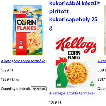
kukoricából készült
pirított
kukoricapehely 250
g
A kategória többi terméke
A ka
1829 Ft
869 
1829 Ft/kg
2317
Quantity controls
Quan
Hozzáad
A kategória többi terméke
1079 Ft