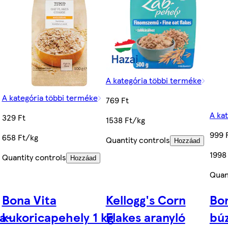
A kategória többi terméke
A kategória többi terméke
769 Ft
A ka
329 Ft
1538 Ft/kg
999 
658 Ft/kg
Quantity controls
Hozzáad
1998
Quantity controls
Hozzáad
Quan
Bona Vita
Kellogg's Corn
Bon
za-
kukoricapehely 1 kg
Flakes aranyló
búz