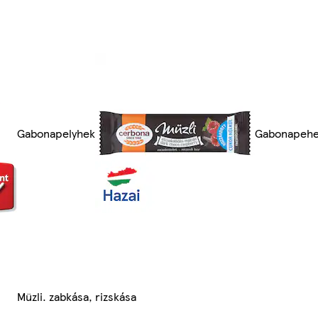
Gabonapelyhek
Gabonapehel
Müzli. zabkása, rizskása