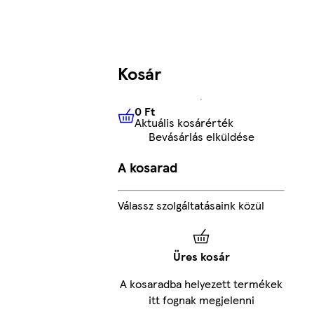
Kosár
0 Ft
Aktuális kosárérték
0 Ft
Aktuális kosárérték
Bevásárlás elküldése
A kosarad
Válassz szolgáltatásaink közül
Üres kosár
A kosaradba helyezett termékek
itt fognak megjelenni