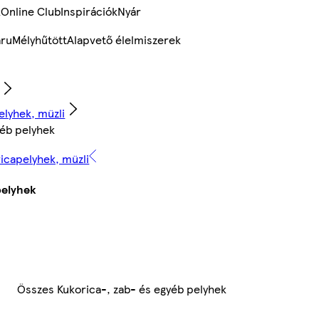
k
Online Club
Inspirációk
Nyár
ru
Mélyhűtött
Alapvető élelmiszerek
lyhek, müzli
yéb pelyhek
icapelyhek, müzli
pelyhek
Összes Kukorica-, zab- és egyéb pelyhek