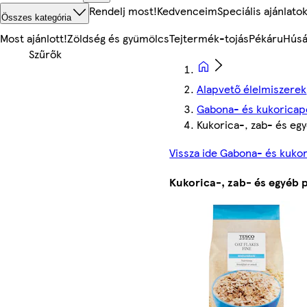
Rendelj most!
Kedvenceim
Speciális ajánlato
Összes kategória
Most ajánlott!
Zöldség és gyümölcs
Tejtermék-tojás
Pékáru
Húsá
Alapvető élelmiszerek
Gabona- és kukoricape
Kukorica-, zab- és eg
Vissza ide Gabona- és kukor
Kukorica-, zab- és egyéb 