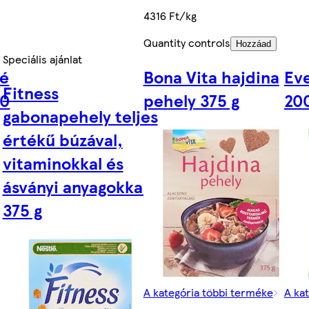
4316 Ft/kg
Quantity controls
Hozzáad
Speciális ajánlat
dé
Bona Vita hajdina
Ev
Fitness
30
pehely 375 g
200
gabonapehely teljes
értékű búzával,
vitaminokkal és
ásványi anyagokkal
375 g
A kategória többi terméke
A ka