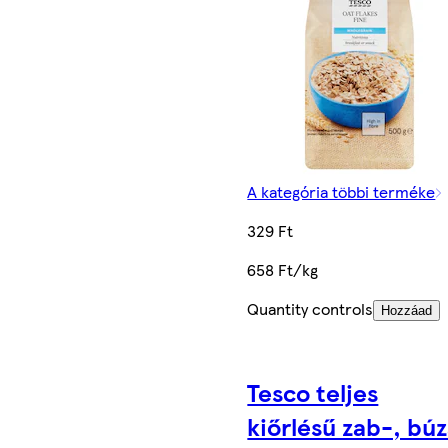
A kategória többi terméke
329 Ft
658 Ft/kg
Quantity controls
Hozzáad
Tesco teljes
kiőrlésű zab-, bú