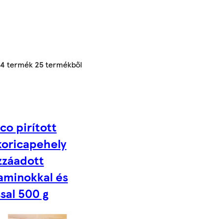
24
termék
25
termékből
co pirított
koricapehely
zzáadott
aminokkal és
sal 500 g