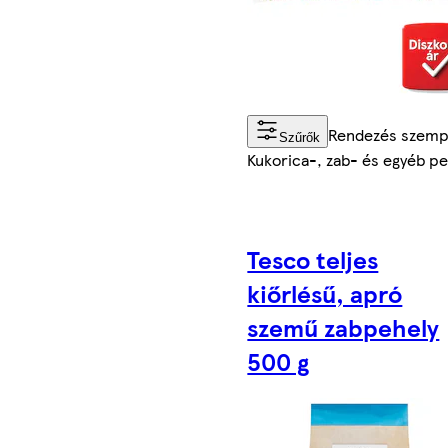
Rendezés szemp
Szűrők
Kukorica-, zab- és egyéb p
Tesco teljes
kiőrlésű, apró
szemű zabpehely
500 g