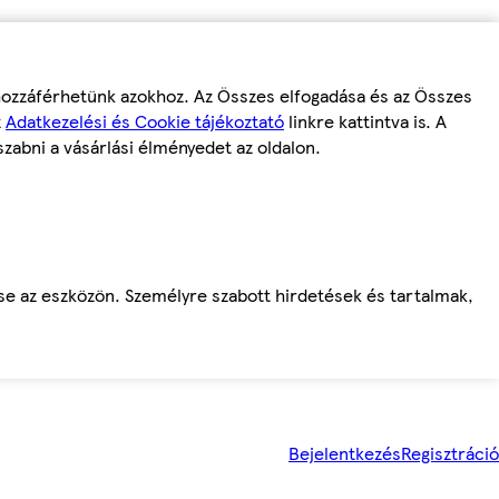
 hozzáférhetünk azokhoz. Az Összes elfogadása és az Összes
z
Adatkezelési és Cookie tájékoztató
linkre kattintva is. A
szabni a vásárlási élményedet az oldalon.
ése az eszközön. Személyre szabott hirdetések és tartalmak,
Bejelentkezés
Regisztráció