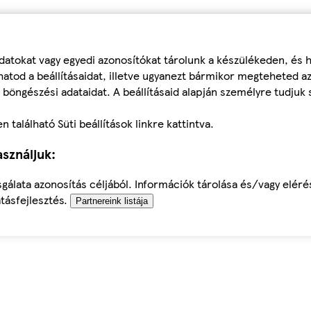
datokat vagy egyedi azonosítókat tárolunk a készülékeden, és
atod a beállításaidat, illetve ugyanezt bármikor megteheted a
 böngészési adataidat. A beállításaid alapján személyre tudjuk 
található Süti beállítások linkre kattintva.
sználjuk:
sgálata azonosítás céljából. Információk tárolása és/vagy elér
tásfejlesztés.
Partnereink listája