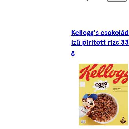
Kellogg's csokolá
ízű pirított rizs 3
g