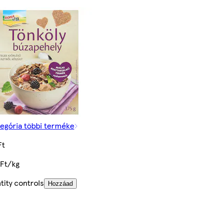
tegória többi terméke
Ft
 Ft/kg
tity controls
Hozzáad