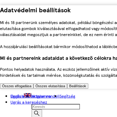
Adatvédelmi beállítások
Mi és 18 partnerünk személyes adatokat, például böngészési a
elutasítása gombok kiválasztásával elfogadhatod vagy módosíth
választásaidat megosztjuk a partnereinkkel, de ez nem érinti a
A hozzájárulási beállításokat bármikor módosíthatod a láblécben 
Mi és partnereink adataidat a következő célokra ha
Pontos helyadatok használata. Az eszköz jellemzőinek aktív viz
hirdetések és tartalmak mérése, közönségkutatás és szolgálta
Összes elfogadása
Összes elutasítása
Beállítások
Ugrás a fő tartalomra
English
Hogyan rendelj
Segítség
Ugrás a kereséshez