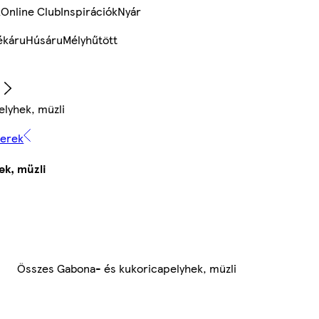
k
Online Club
Inspirációk
Nyár
ékáru
Húsáru
Mélyhűtött
lyhek, müzli
zerek
ek, müzli
Összes Gabona- és kukoricapelyhek, müzli