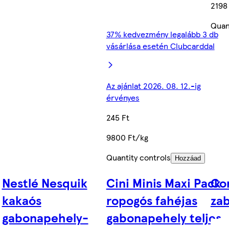
2198
Quan
37% kedvezmény legalább 3 db
vásárlása esetén Clubcarddal
Az ajánlat 2026. 08. 12.-ig
érvényes
245 Ft
9800 Ft/kg
Quantity controls
Hozzáad
Nestlé Nesquik
Cini Minis Maxi Pack
Co
kakaós
ropogós fahéjas
zab
gabonapehely-
gabonapehely teljes