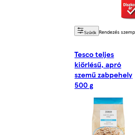
Rendezés szemp
Szűrők
Tesco teljes
kiőrlésű, apró
szemű zabpehely
500 g