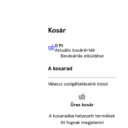
Kosár
0 Ft
Aktuális kosárérték
0 Ft
Aktuális kosárérték
Bevásárlás elküldése
A kosarad
Válassz szolgáltatásaink közül
Üres kosár
A kosaradba helyezett termékek
itt fognak megjelenni