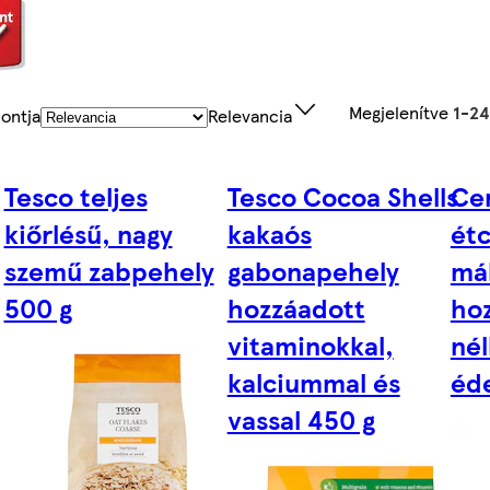
Megjelenítve
1-24
ontja
Relevancia
Tesco teljes
Tesco Cocoa Shells
Ce
kiőrlésű, nagy
kakaós
ét
szemű zabpehely
gabonapehely
mál
500 g
hozzáadott
ho
vitaminokkal,
nél
kalciummal és
éde
vassal 450 g