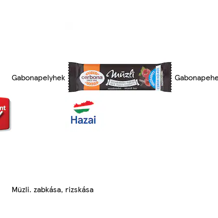
Gabonapelyhek
Gabonapehel
Müzli. zabkása, rizskása