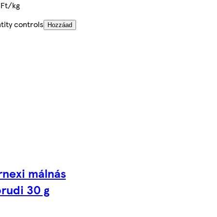
 Ft/kg
tity controls
Hozzáad
rnexi málnás
rudi 30 g