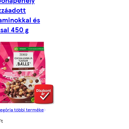
zzáadott
aminokkal és
sal 450 g
tegória többi terméke
Ft