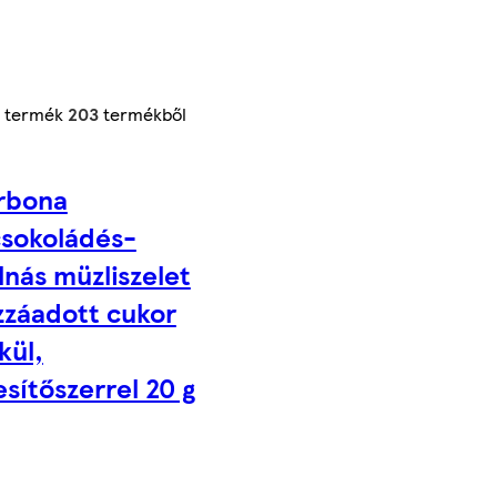
termék
203
termékből
rbona
csokoládés-
nás müzliszelet
zzáadott cukor
kül,
sítőszerrel 20 g