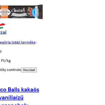
tegória többi terméke
t
 Ft/kg
tity controls
Hozzáad
co Balls kakaós
vaníliaízű
bonapehely