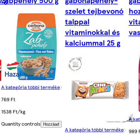
szelet tejbevonó
ho
talppal
vit
vitaminokkal és
vas
kalciummal 25 g
A kategória többi terméke
769 Ft
1538 Ft/kg
A ka
Quantity controls
Hozzáad
A kategória többi terméke
989 