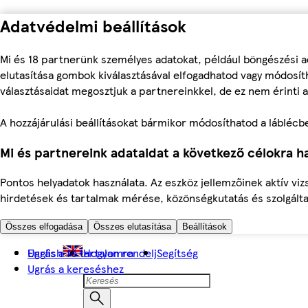
Adatvédelmi beállítások
Mi és 18 partnerünk személyes adatokat, például böngészési a
elutasítása gombok kiválasztásával elfogadhatod vagy módosíth
választásaidat megosztjuk a partnereinkkel, de ez nem érinti a
A hozzájárulási beállításokat bármikor módosíthatod a láblécben 
Mi és partnereink adataidat a következő célokra ha
Pontos helyadatok használata. Az eszköz jellemzőinek aktív viz
hirdetések és tartalmak mérése, közönségkutatás és szolgálta
Összes elfogadása
Összes elutasítása
Beállítások
Ugrás a fő tartalomra
English
Hogyan rendelj
Segítség
Ugrás a kereséshez