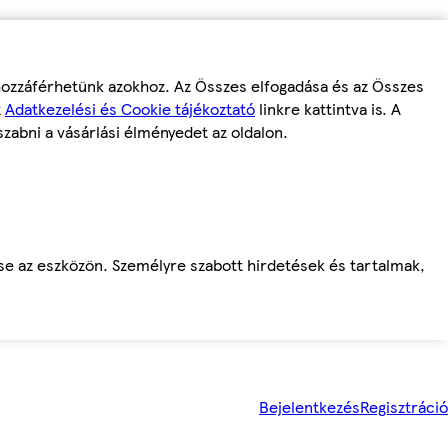
 hozzáférhetünk azokhoz. Az Összes elfogadása és az Összes
z
Adatkezelési és Cookie tájékoztató
linkre kattintva is. A
szabni a vásárlási élményedet az oldalon.
ése az eszközön. Személyre szabott hirdetések és tartalmak,
Bejelentkezés
Regisztráció