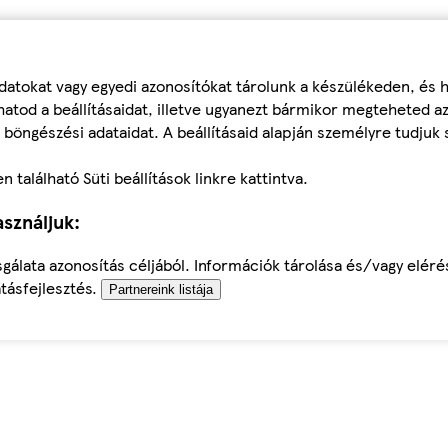
datokat vagy egyedi azonosítókat tárolunk a készülékeden, és
atod a beállításaidat, illetve ugyanezt bármikor megteheted a
 böngészési adataidat. A beállításaid alapján személyre tudjuk 
található Süti beállítások linkre kattintva.
sználjuk:
sgálata azonosítás céljából. Információk tárolása és/vagy elér
tásfejlesztés.
Partnereink listája