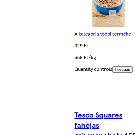
A kategória többi terméke
329 Ft
658 Ft/kg
Quantity controls
Hozzáad
Tesco Squares
fahéjas
gabonapehely 450