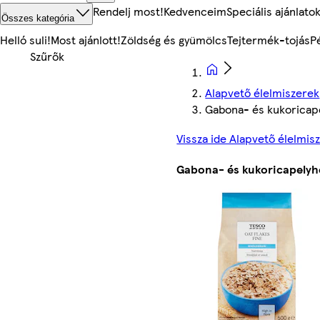
Rendelj most!
Kedvenceim
Speciális ajánlato
Összes kategória
Helló suli!
Most ajánlott!
Zöldség és gyümölcs
Tejtermék-tojás
P
Alapvető élelmiszerek
Gabona- és kukoricape
Vissza ide Alapvető élelmis
Gabona- és kukoricapelyh