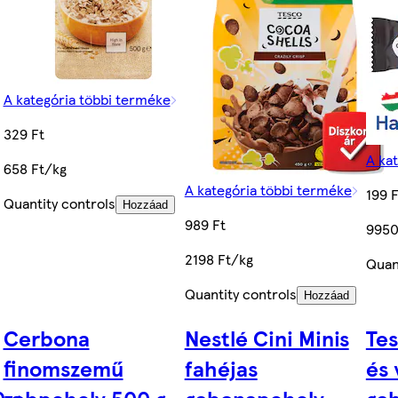
A kategória többi terméke
329 Ft
A ka
658 Ft/kg
A kategória többi terméke
199 F
Quantity controls
Hozzáad
989 Ft
9950
2198 Ft/kg
Quan
Quantity controls
Hozzáad
Cerbona
Nestlé Cini Minis
Tes
finomszemű
fahéjas
és 
 g
zabpehely 500 g
gabonapehely-
ga