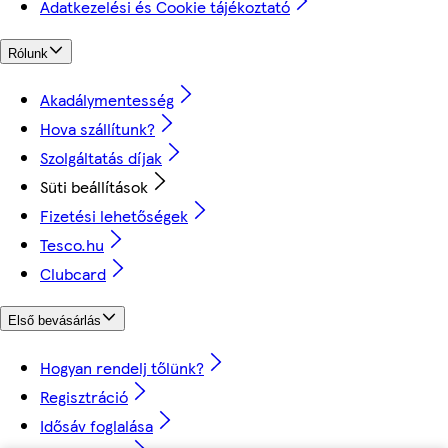
Adatkezelési és Cookie tájékoztató
Rólunk
Akadálymentesség
Hova szállítunk?
Szolgáltatás díjak
Süti beállítások
Fizetési lehetőségek
Tesco.hu
Clubcard
Első bevásárlás
Hogyan rendelj tőlünk?
Regisztráció
Idősáv foglalása