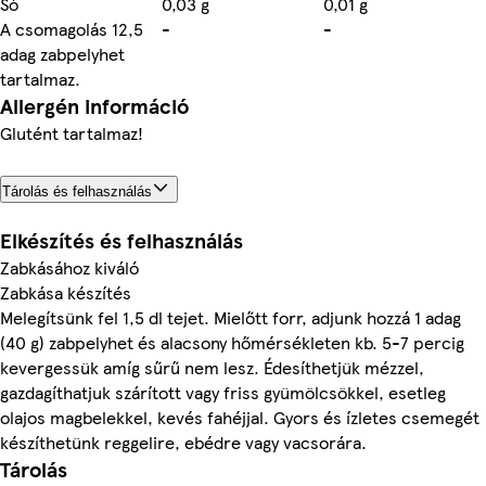
Só
0,03 g
0,01 g
A csomagolás 12,5
-
-
adag zabpelyhet
tartalmaz.
Allergén információ
Glutént tartalmaz!
Tárolás és felhasználás
Elkészítés és felhasználás
Zabkásához kiváló
Zabkása készítés
Melegítsünk fel 1,5 dl tejet. Mielőtt forr, adjunk hozzá 1 adag
(40 g) zabpelyhet és alacsony hőmérsékleten kb. 5-7 percig
kevergessük amíg sűrű nem lesz. Édesíthetjük mézzel,
gazdagíthatjuk szárított vagy friss gyümölcsökkel, esetleg
olajos magbelekkel, kevés fahéjjal. Gyors és ízletes csemegét
készíthetünk reggelire, ebédre vagy vacsorára.
Tárolás