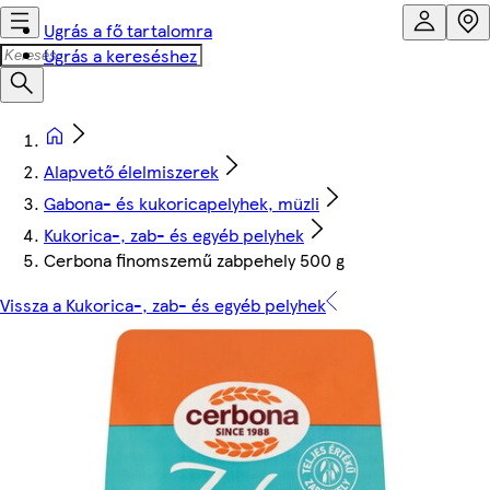
Ugrás a fő tartalomra
Ugrás a kereséshez
Alapvető élelmiszerek
Gabona- és kukoricapelyhek, müzli
Kukorica-, zab- és egyéb pelyhek
Cerbona finomszemű zabpehely 500 g
Vissza a Kukorica-, zab- és egyéb pelyhek