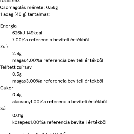
főzéshez.
Csomagolás mérete: 0.5kg
1 adag (40 g) tartalmaz:
Energia
626kJ
149kcal
7.00%
a referencia beviteli értékből
Zsír
2.8g
magas
4.00%
a referencia beviteli értékből
Telített zsírsav
0.5g
magas
3.00%
a referencia beviteli értékből
Cukor
0.4g
alacsony
1.00%
a referencia beviteli értékből
Só
0.01g
közepes
1.00%
a referencia beviteli értékből
*