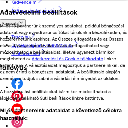
Kedvenceim
Adatvédelmi beállítások
ÁFÁ-s számla igénylés
Kapcsolat
Mi és 18 partnerünk személyes adatokat, például böngészési
adatokat vagy egyedi azonosítókat tárolunk a készülékeden, és
Tesco.hu
hozzáférhetünk azokhoz. Az Összes elfogadása és az Összes
Ügyfélszolgálat - 0680222333
elutasítása gombok kiválasztásával elfogadhatod vagy
módosíthatod a beállításaidat, illetve ugyanezt bármikor
Áruházkereső
megteheted az
Adatkezelési és Cookie tájékoztató
linkre
kattintva is. A választásaidat megosztjuk a partnereinkkel, de
followUs
ez nem érinti a böngészési adataidat. A beállításaid alapján
személyre tudjuk szabni a vásárlási élményedet az oldalon.
A hozzájárulási beállításokat bármikor módosíthatod a
láblécben található Süti beállítások linkre kattintva.
Mi és partnereink adataidat a következő célokra
használjuk: