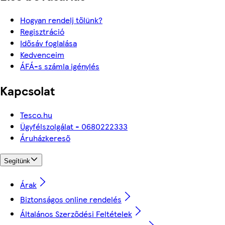
Hogyan rendelj tőlünk?
Regisztráció
Idősáv foglalása
Kedvenceim
ÁFÁ-s számla igénylés
Kapcsolat
Tesco.hu
Ügyfélszolgálat - 0680222333
Áruházkereső
Segítünk
Árak
Biztonságos online rendelés
Általános Szerződési Feltételek