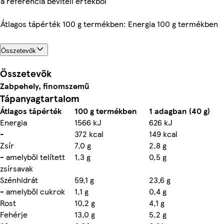
a referencia beviteli értékből
Átlagos tápérték 100 g termékben: Energia 100 g termékben
Összetevők
Összetevők
Zabpehely
, finomszemű
Tápanyagtartalom
Átlagos tápérték
100 g termékben
1 adagban (40 g)
Energia
1566 kJ
626 kJ
-
372 kcal
149 kcal
Zsír
7,0 g
2,8 g
- amelyből telített
1,3 g
0,5 g
zsírsavak
Szénhidrát
59,1 g
23,6 g
- amelyből cukrok
1,1 g
0,4 g
Rost
10,2 g
4,1 g
Fehérje
13,0 g
5,2 g