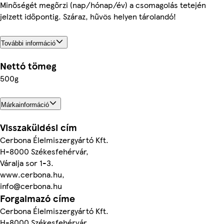
Minőségét megőrzi (nap/hónap/év) a csomagolás tetején
jelzett időpontig. Száraz, hűvös helyen tárolandó!
További információ
Nettó tömeg
500g
Márkainformáció
Visszaküldési cím
Cerbona Élelmiszergyártó Kft.
H-8000 Székesfehérvár,
Váralja sor 1-3.
www.cerbona.hu,
info@cerbona.hu
Forgalmazó címe
Cerbona Élelmiszergyártó Kft.
H-8000 Székesfehérvár,