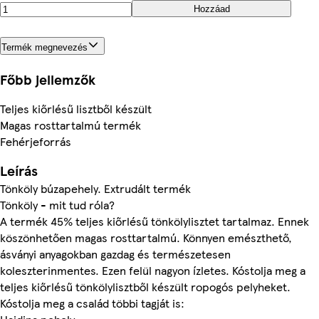
Hozzáad
Termék megnevezés
Főbb jellemzők
Teljes kiőrlésű lisztből készült
Magas rosttartalmú termék
Fehérjeforrás
Leírás
Tönköly búzapehely. Extrudált termék
Tönköly - mit tud róla?
A termék 45% teljes kiőrlésű tönkölylisztet tartalmaz. Ennek
köszönhetően magas rosttartalmú. Könnyen emészthető,
ásványi anyagokban gazdag és természetesen
koleszterinmentes. Ezen felül nagyon ízletes. Kóstolja meg a
teljes kiőrlésű tönkölylisztből készült ropogós pelyheket.
Kóstolja meg a család többi tagját is: