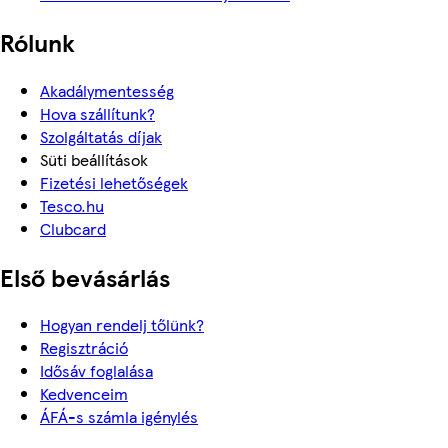
Rólunk
Akadálymentesség
Hova szállítunk?
Szolgáltatás díjak
Süti beállítások
Fizetési lehetőségek
Tesco.hu
Clubcard
Első bevásárlás
Hogyan rendelj tőlünk?
Regisztráció
Idősáv foglalása
Kedvenceim
ÁFÁ-s számla igénylés