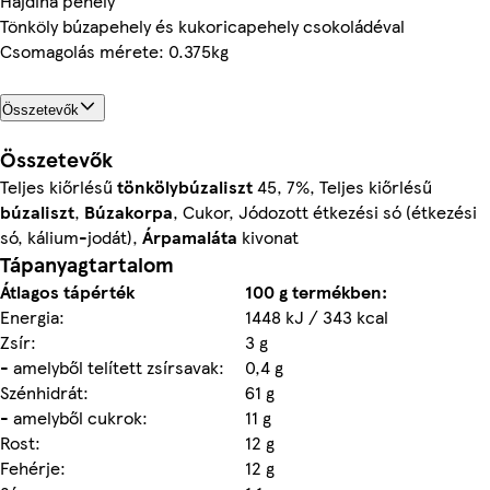
Hajdina pehely
Tönköly búzapehely és kukoricapehely csokoládéval
Csomagolás mérete: 0.375kg
Összetevők
Összetevők
Teljes kiőrlésű
tönkölybúzaliszt
45, 7%, Teljes kiőrlésű
búzaliszt
,
Búzakorpa
, Cukor, Jódozott étkezési só (étkezési
só, kálium-jodát),
Árpamaláta
kivonat
Tápanyagtartalom
Átlagos tápérték
100 g termékben:
Energia:
1448 kJ / 343 kcal
Zsír:
3 g
- amelyből telített zsírsavak:
0,4 g
Szénhidrát:
61 g
- amelyből cukrok:
11 g
Rost:
12 g
Fehérje:
12 g