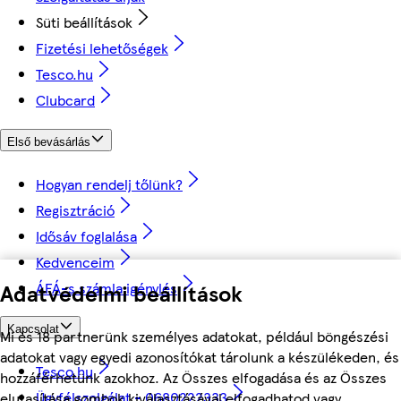
Süti beállítások
Fizetési lehetőségek
Tesco.hu
Clubcard
Első bevásárlás
Hogyan rendelj tőlünk?
Regisztráció
Idősáv foglalása
Kedvenceim
ÁFÁ-s számla igénylés
Adatvédelmi beállítások
Kapcsolat
Mi és 18 partnerünk személyes adatokat, például böngészési
adatokat vagy egyedi azonosítókat tárolunk a készülékeden, és
Tesco.hu
hozzáférhetünk azokhoz. Az Összes elfogadása és az Összes
Ügyfélszolgálat - 0680222333
elutasítása gombok kiválasztásával elfogadhatod vagy