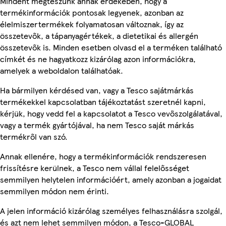
Mindent megteszünk annak érdekében, hogy a
termékinformációk pontosak legyenek, azonban az
élelmiszertermékek folyamatosan változnak, így az
összetevők, a tápanyagértékek, a dietetikai és allergén
összetevők is. Minden esetben olvasd el a terméken található
címkét és ne hagyatkozz kizárólag azon információkra,
amelyek a weboldalon találhatóak.
Ha bármilyen kérdésed van, vagy a Tesco sajátmárkás
termékekkel kapcsolatban tájékoztatást szeretnél kapni,
kérjük, hogy vedd fel a kapcsolatot a Tesco vevőszolgálatával,
vagy a termék gyártójával, ha nem Tesco saját márkás
termékről van szó.
Annak ellenére, hogy a termékinformációk rendszeresen
frissítésre kerülnek, a Tesco nem vállal felelősséget
semmilyen helytelen információért, amely azonban a jogaidat
semmilyen módon nem érinti.
A jelen információ kizárólag személyes felhasználásra szolgál,
és azt nem lehet semmilyen módon, a Tesco-GLOBAL