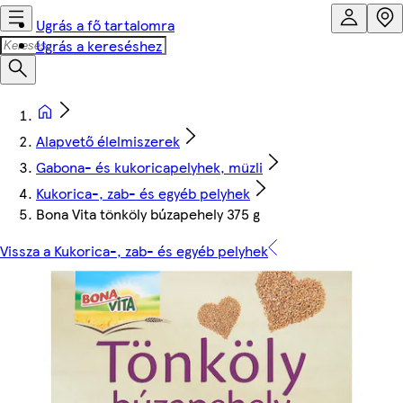
Ugrás a fő tartalomra
Ugrás a kereséshez
Alapvető élelmiszerek
Gabona- és kukoricapelyhek, müzli
Kukorica-, zab- és egyéb pelyhek
Bona Vita tönköly búzapehely 375 g
Vissza a Kukorica-, zab- és egyéb pelyhek