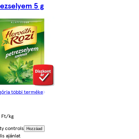
ezselyem 5 g
gória többi terméke
 Ft/kg
ty controls
Hozzáad
is ajánlat