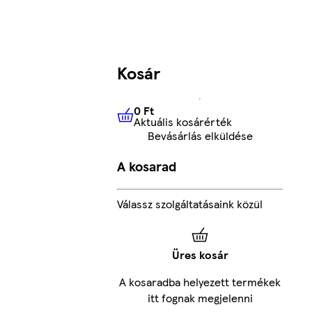
Kosár
0 Ft
Aktuális kosárérték
0 Ft
Aktuális kosárérték
Bevásárlás elküldése
A kosarad
Válassz szolgáltatásaink közül
Üres kosár
A kosaradba helyezett termékek
itt fognak megjelenni