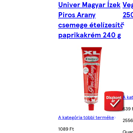
Univer Magyar Ízek
Veg
Piros Arany
25
csemege ételízesítő
paprikakrém 240 g
A ka
639 
A kategória többi terméke
2556
1089 Ft
Quan