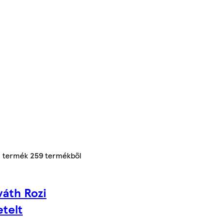
4
termék
259
termékből
áth Rozi
etelt