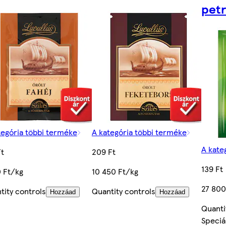
petr
tegória többi terméke
A kategória többi terméke
A kate
Ft
209 Ft
139 Ft
 Ft/kg
10 450 Ft/kg
27 800
tity controls
Quantity controls
Hozzáad
Hozzáad
Quanti
Speciál