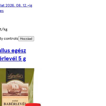
lat 2026. 08. 12.-ig
es
t/kg
ty controls
Hozzáad
llus egész
rlevél 5 g