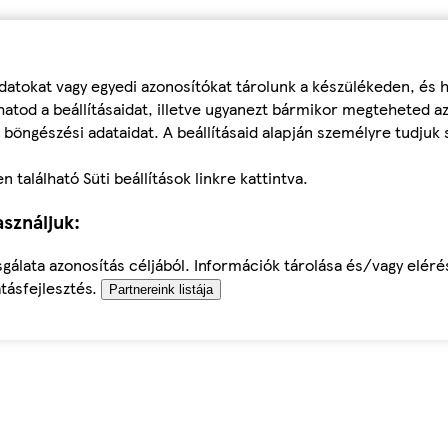
datokat vagy egyedi azonosítókat tárolunk a készülékeden, és
atod a beállításaidat, illetve ugyanezt bármikor megteheted a
 böngészési adataidat. A beállításaid alapján személyre tudjuk 
található Süti beállítások linkre kattintva.
sználjuk:
sgálata azonosítás céljából. Információk tárolása és/vagy elér
tásfejlesztés.
Partnereink listája