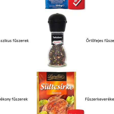
sszikus fűszerek
Őrlőfejes fűsz
yékony fűszerek
Fűszerkeveréke