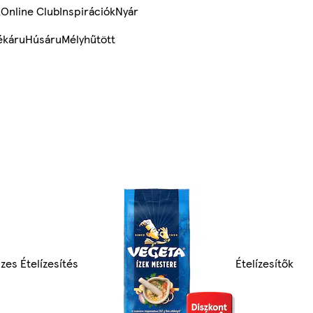
k
Online Club
Inspirációk
Nyár
ékáru
Húsáru
Mélyhűtött
zes Ételízesítés
Ételízesítők