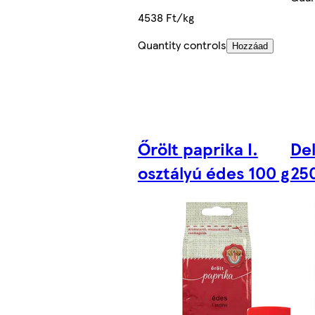
4538 Ft/kg
Quantity controls
Hozzáad
Őrölt paprika I.
Del
osztályú édes 100 g
25