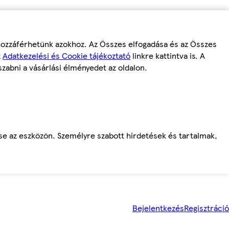
 hozzáférhetünk azokhoz. Az Összes elfogadása és az Összes
z
Adatkezelési és Cookie tájékoztató
linkre kattintva is. A
szabni a vásárlási élményedet az oldalon.
ése az eszközön. Személyre szabott hirdetések és tartalmak,
Bejelentkezés
Regisztráció