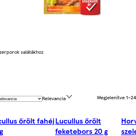
zerporok salátákhoz
Megjelenítve
1-2
Relevancia
ullus őrölt fahéj
Lucullus őrölt
Horv
g
feketebors 20 g
szel