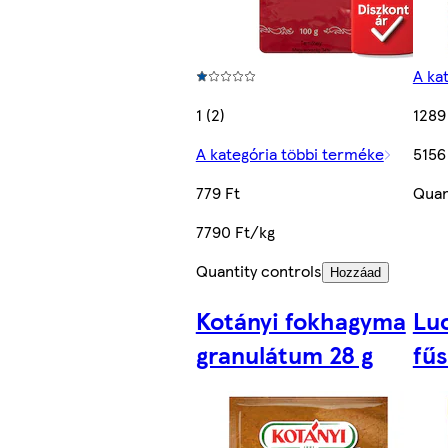
A ka
1 (2)
1289
A kategória többi terméke
5156
779 Ft
Quan
7790 Ft/kg
Quantity controls
Hozzáad
Kotányi fokhagyma
Luc
granulátum 28 g
fűs