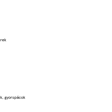
erek
k, gyorspácok