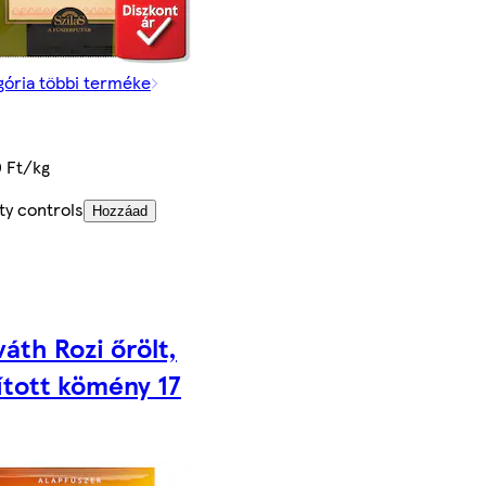
gória többi terméke
 Ft/kg
ty controls
Hozzáad
áth Rozi őrölt,
ított kömény 17