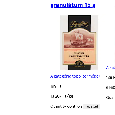
granulátum 15 g
A ka
A kategória többi terméke
139 
199 Ft
6950
13 267 Ft/kg
Quan
Quantity controls
Hozzáad