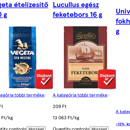
eta ételízesítő
Lucullus egész
Univ
0 g
feketebors 16 g
fok
g
tegória többi terméke
A kategória többi terméke
Ft
209 Ft
A kate
 Ft/kg
13 063 Ft/kg
-12%, ko
tity controls
Quantity controls
Hozzáad
Hozzáad