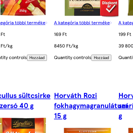
tegória többi terméke
A kategória többi terméke
A kate
 Ft
169 Ft
199 Ft
 Ft/kg
8450 Ft/kg
39 800
tity controls
Quantity controls
Quanti
Hozzáad
Hozzáad
ullus sültcsirke
Horváth Rozi
Horv
zersó 40 g
fokhagymagranulátum
szár
15 g
g