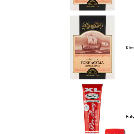
Kla
Fol