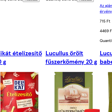
Az aján
érvény
715 Ft
4469 F
Quanti
ikát ételízesítő
Lucullus őrölt
Lucu
0 g
fűszerkömény 20 g
babé