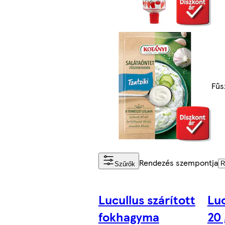
Fűs
Rendezés szempontja
Szűrők
Lucullus szárított
Luc
fokhagyma
20 