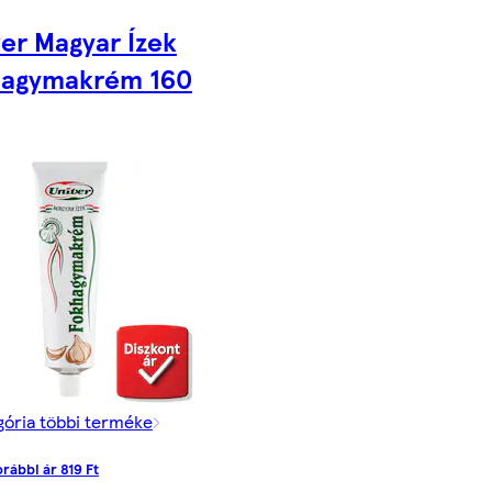
er Magyar Ízek
hagymakrém 160
gória többi terméke
rábbi ár 819 Ft