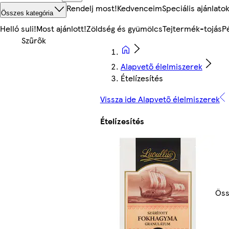
Rendelj most!
Kedvenceim
Speciális ajánlato
Összes kategória
Helló suli!
Most ajánlott!
Zöldség és gyümölcs
Tejtermék-tojás
P
Alapvető élelmiszerek
Ételízesítés
Vissza ide Alapvető élelmiszerek
Ételízesítés
Öss