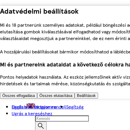
Adatvédelmi beállítások
Mi és 18 partnerünk személyes adatokat, például böngészési a
elutasítása gombok kiválasztásával elfogadhatod vagy módosíth
választásaidat megosztjuk a partnereinkkel, de ez nem érinti a
A hozzájárulási beállításokat bármikor módosíthatod a láblécben 
Mi és partnereink adataidat a következő célokra ha
Pontos helyadatok használata. Az eszköz jellemzőinek aktív viz
hirdetések és tartalmak mérése, közönségkutatás és szolgálta
Összes elfogadása
Összes elutasítása
Beállítások
Ugrás a fő tartalomra
English
Hogyan rendelj
Segítség
Ugrás a kereséshez