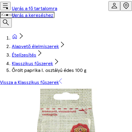
Ugrás a fő tartalomra
Ugrás a kereséshez
Alapvető élelmiszerek
Ételízesítés
Klasszikus fűszerek
Őrölt paprika I. osztályú édes 100 g
Vissza a Klasszikus fűszerek