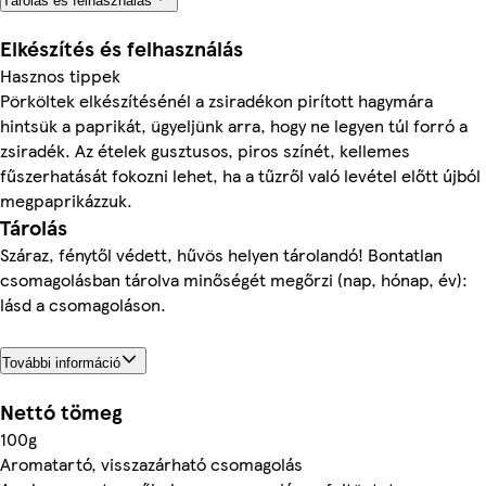
Tárolás és felhasználás
Elkészítés és felhasználás
Hasznos tippek
Pörköltek elkészítésénél a zsiradékon pirított hagymára
hintsük a paprikát, ügyeljünk arra, hogy ne legyen túl forró a
zsiradék. Az ételek gusztusos, piros színét, kellemes
fűszerhatását fokozni lehet, ha a tűzről való levétel előtt újból
megpaprikázzuk.
Tárolás
Száraz, fénytől védett, hűvös helyen tárolandó! Bontatlan
csomagolásban tárolva minőségét megőrzi (nap, hónap, év):
lásd a csomagoláson.
További információ
Nettó tömeg
100g
Aromatartó, visszazárható csomagolás