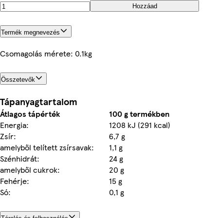
Hozzáad
Termék megnevezés
Csomagolás mérete: 0.1kg
Összetevők
Tápanyagtartalom
Átlagos tápérték
100 g termékben
Energia:
1208 kJ (291 kcal)
Zsír:
6,7 g
amelyből telített zsírsavak:
1,1 g
Szénhidrát:
24 g
amelyből cukrok:
20 g
Fehérje:
15 g
Só:
0,1 g