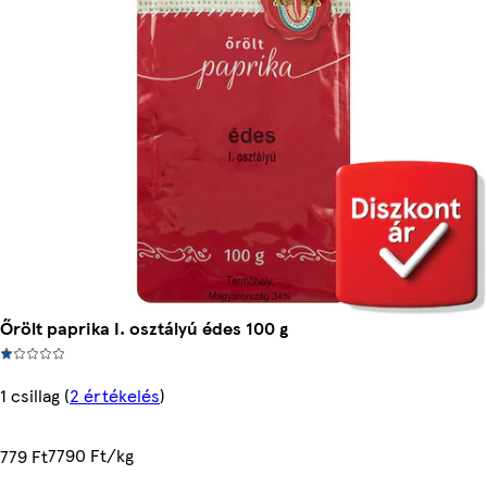
Őrölt paprika I. osztályú édes 100 g
1 csillag
(
2 értékelés
)
7790 Ft/kg
779 Ft