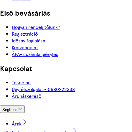
Első bevásárlás
Hogyan rendelj tőlünk?
Regisztráció
Idősáv foglalása
Kedvenceim
ÁFÁ-s számla igénylés
Kapcsolat
Tesco.hu
Ügyfélszolgálat - 0680222333
Áruházkereső
Segítünk
Árak