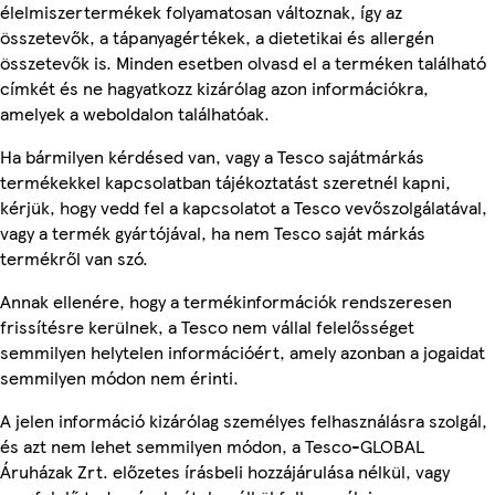
élelmiszertermékek folyamatosan változnak, így az
összetevők, a tápanyagértékek, a dietetikai és allergén
összetevők is. Minden esetben olvasd el a terméken található
címkét és ne hagyatkozz kizárólag azon információkra,
amelyek a weboldalon találhatóak.
Ha bármilyen kérdésed van, vagy a Tesco sajátmárkás
termékekkel kapcsolatban tájékoztatást szeretnél kapni,
kérjük, hogy vedd fel a kapcsolatot a Tesco vevőszolgálatával,
vagy a termék gyártójával, ha nem Tesco saját márkás
termékről van szó.
Annak ellenére, hogy a termékinformációk rendszeresen
frissítésre kerülnek, a Tesco nem vállal felelősséget
semmilyen helytelen információért, amely azonban a jogaidat
semmilyen módon nem érinti.
A jelen információ kizárólag személyes felhasználásra szolgál,
és azt nem lehet semmilyen módon, a Tesco-GLOBAL
Áruházak Zrt. előzetes írásbeli hozzájárulása nélkül, vagy