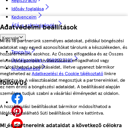
Regisztráció
Idősáv foglalása
Kedvenceim
ÁFÁ-s számla igénylés
Adatvédelmi beállítások
Kapcsolat
Mi és 18 partnerünk személyes adatokat, például böngészési
adatokat vagy egyedi azonosítókat tárolunk a készülékeden, és
Tesco.hu
hozzáférhetünk azokhoz. Az Összes elfogadása és az Összes
Ügyfélszolgálat - 0680222333
elutasítása gombok kiválasztásával elfogadhatod vagy
módosíthatod a beállításaidat, illetve ugyanezt bármikor
Áruházkereső
megteheted az
Adatkezelési és Cookie tájékoztató
linkre
kattintva is. A választásaidat megosztjuk a partnereinkkel, de
followUs
ez nem érinti a böngészési adataidat. A beállításaid alapján
személyre tudjuk szabni a vásárlási élményedet az oldalon.
A hozzájárulási beállításokat bármikor módosíthatod a
láblécben található Süti beállítások linkre kattintva.
Mi és partnereink adataidat a következő célokra