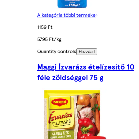
A kategória többi terméke
1159 Ft
5795 Ft/kg
Quantity controls
Hozzáad
Maggi Ízvarázs ételízesítő 10
féle zöldséggel 75 g