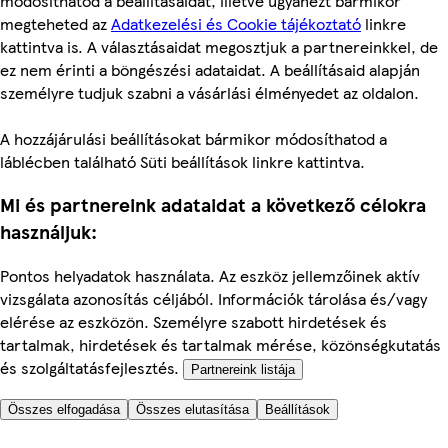
módosíthatod a beállításaidat, illetve ugyanezt bármikor
megteheted az
Adatkezelési és Cookie tájékoztató
linkre
kattintva is. A választásaidat megosztjuk a partnereinkkel, de
ez nem érinti a böngészési adataidat. A beállításaid alapján
személyre tudjuk szabni a vásárlási élményedet az oldalon.
A hozzájárulási beállításokat bármikor módosíthatod a
láblécben található Süti beállítások linkre kattintva.
Mi és partnereink adataidat a következő célokra
használjuk:
Pontos helyadatok használata. Az eszköz jellemzőinek aktív
vizsgálata azonosítás céljából. Információk tárolása és/vagy
elérése az eszközön. Személyre szabott hirdetések és
tartalmak, hirdetések és tartalmak mérése, közönségkutatás
és szolgáltatásfejlesztés.
Partnereink listája
Összes elfogadása
Összes elutasítása
Beállítások