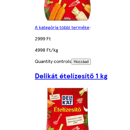
A kategória többi terméke
2999 Ft
4998 Ft/kg
Quantity controls
Hozzáad
Delikát ételízesítő 1 kg