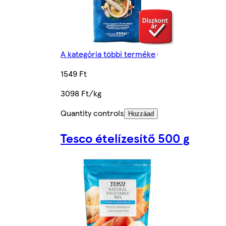
A kategória többi terméke
1549 Ft
3098 Ft/kg
Quantity controls
Hozzáad
Tesco ételízesítő 500 g