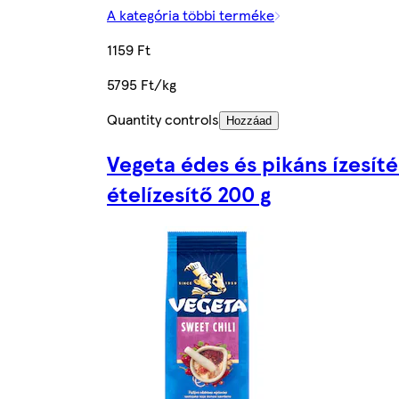
A kategória többi terméke
1159 Ft
5795 Ft/kg
Quantity controls
Hozzáad
Vegeta édes és pikáns ízesít
ételízesítő 200 g