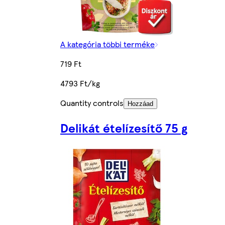
A kategória többi terméke
719 Ft
4793 Ft/kg
Quantity controls
Hozzáad
Delikát ételízesítő 75 g