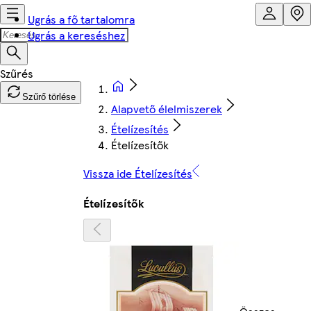
Ugrás a fő tartalomra
Ugrás a kereséshez
Szűrő törlése
Alapvető élelmiszerek
Ételízesítés
Ételízesítők
Vissza ide Ételízesítés
Ételízesítők