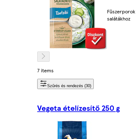
Fűszerporok
salátákhoz
7 items
Szűrés és rendezés (30)
Vegeta ételízesítő 250 g