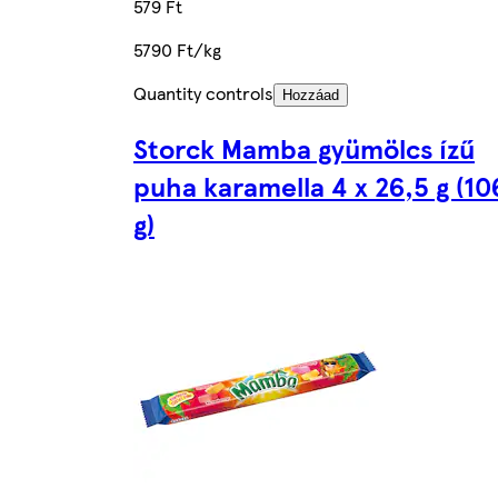
579 Ft
5790 Ft/kg
Quantity controls
Hozzáad
Storck Mamba gyümölcs ízű
puha karamella 4 x 26,5 g (10
g)