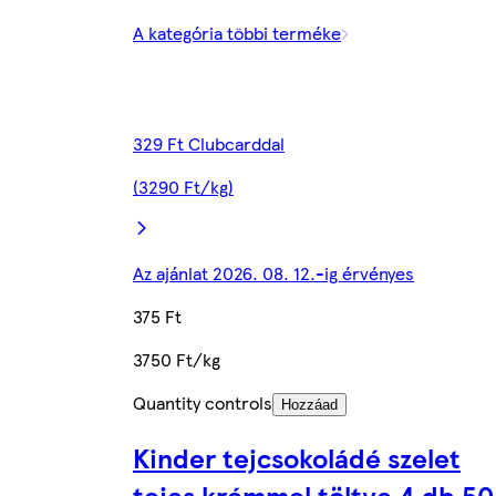
A kategória többi terméke
329 Ft Clubcarddal
(3290 Ft/kg)
Az ajánlat 2026. 08. 12.-ig érvényes
375 Ft
3750 Ft/kg
Quantity controls
Hozzáad
Kinder tejcsokoládé szelet
tejes krémmel töltve 4 db 50