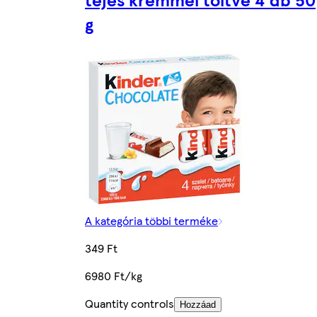
g
A kategória többi terméke
349 Ft
6980 Ft/kg
Quantity controls
Hozzáad