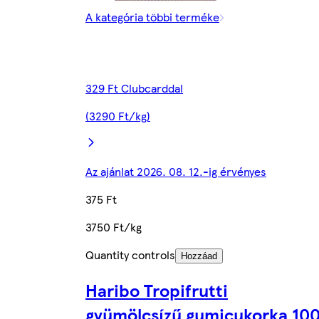
A kategória többi terméke
329 Ft Clubcarddal
(3290 Ft/kg)
Az ajánlat 2026. 08. 12.-ig érvényes
375 Ft
3750 Ft/kg
Quantity controls
Hozzáad
Haribo Tropifrutti
gyümölcsízű gumicukorka 10