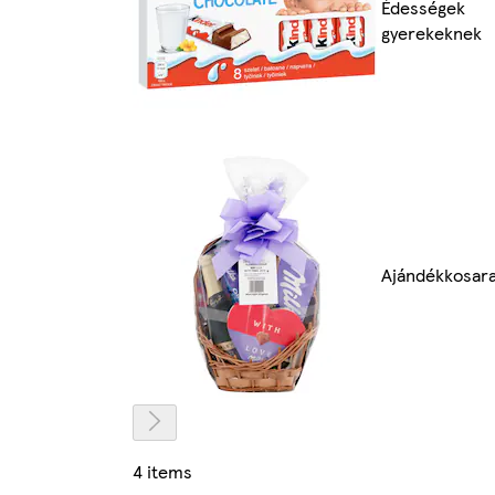
Édességek
gyerekeknek
Ajándékkosar
4 items