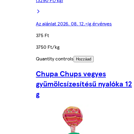
(3290 Ft/kg)
Az ajánlat 2026. 08. 12.-ig érvényes
375 Ft
3750 Ft/kg
Quantity controls
Hozzáad
Chupa Chups vegyes
gyümölcsízesítésű nyalóka 12
g