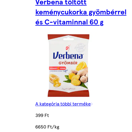
Verbena töltött
keménycukorka gyömbérrel
és C-vitaminnal 60 g
A kategória többi terméke
399 Ft
6650 Ft/kg