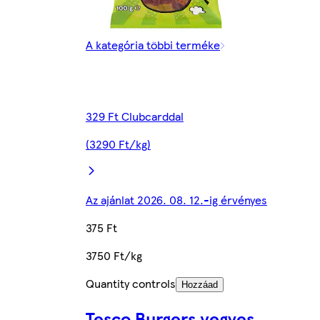
A kategória többi terméke
329 Ft Clubcarddal
(3290 Ft/kg)
Az ajánlat 2026. 08. 12.-ig érvényes
375 Ft
3750 Ft/kg
Quantity controls
Hozzáad
Tesco Burgers vegyes