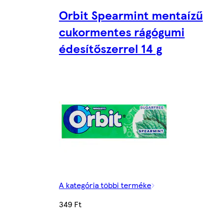
Orbit Spearmint mentaízű
cukormentes rágógumi
édesítőszerrel 14 g
A kategória többi terméke
349 Ft