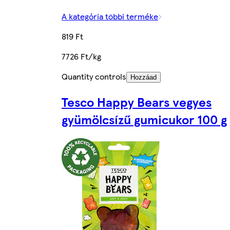
A kategória többi terméke
819 Ft
7726 Ft/kg
Quantity controls
Hozzáad
Tesco Happy Bears vegyes
gyümölcsízű gumicukor 100 g