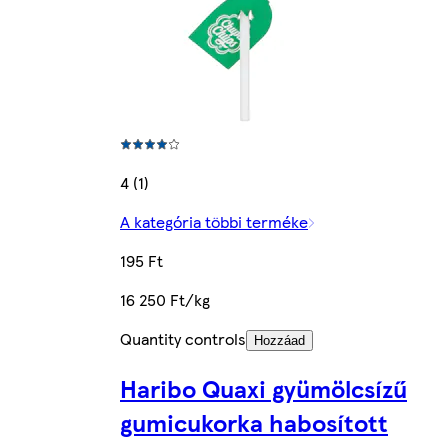
4 (1)
A kategória többi terméke
195 Ft
16 250 Ft/kg
Quantity controls
Hozzáad
Haribo Quaxi gyümölcsízű
gumicukorka habosított