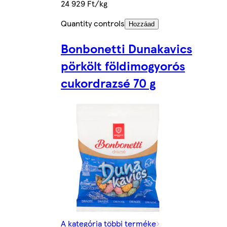
24 929 Ft/kg
Quantity controls
Hozzáad
Bonbonetti Dunakavics
pörkölt földimogyorós
cukordrazsé 70 g
A kategória többi terméke