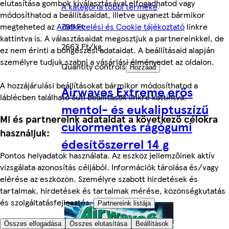
elutasítása gombok kiválasztásával elfogadhatod vagy
A kategória többi terméke
módosíthatod a beállításaidat, illetve ugyanezt bármikor
megteheted az
Adatkezelési és Cookie tájékoztató
linkre
799 Ft
kattintva is. A választásaidat megosztjuk a partnereinkkel, de
2663 Ft/kg
ez nem érinti a böngészési adataidat. A beállításaid alapján
személyre tudjuk szabni a vásárlási élményedet az oldalon.
Quantity controls
Hozzáad
A hozzájárulási beállításokat bármikor módosíthatod a
Airwaves Extreme erős
láblécben található Süti beállítások linkre kattintva.
mentol- és eukaliptuszízű
Mi és partnereink adataidat a következő célokra
cukormentes rágógumi
használjuk:
édesítőszerrel 14 g
Pontos helyadatok használata. Az eszköz jellemzőinek aktív
vizsgálata azonosítás céljából. Információk tárolása és/vagy
elérése az eszközön. Személyre szabott hirdetések és
tartalmak, hirdetések és tartalmak mérése, közönségkutatás
és szolgáltatásfejlesztés.
Partnereink listája
Összes elfogadása
Összes elutasítása
Beállítások