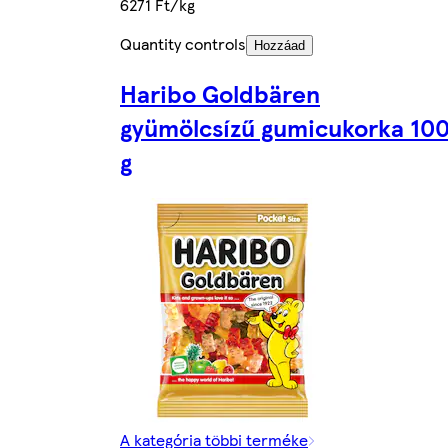
6271 Ft/kg
Quantity controls
Hozzáad
Haribo Goldbären
gyümölcsízű gumicukorka 10
g
A kategória többi terméke