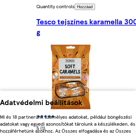
Quantity controls
Hozzáad
Tesco tejszínes karamella 30
g
Adatvédelmi beállítások
Mi és 18 partnerünk személyes adatokat, például böngészési
adatokat vagy egyedi azonosítókat tárolunk a készülékeden, és
5 (1)
hozzáférhetünk azokhoz. Az Összes elfogadása és az Összes