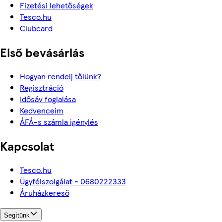
Fizetési lehetőségek
Tesco.hu
Clubcard
Első bevásárlás
Hogyan rendelj tőlünk?
Regisztráció
Idősáv foglalása
Kedvenceim
ÁFÁ-s számla igénylés
Kapcsolat
Tesco.hu
Ügyfélszolgálat - 0680222333
Áruházkereső
Segítünk