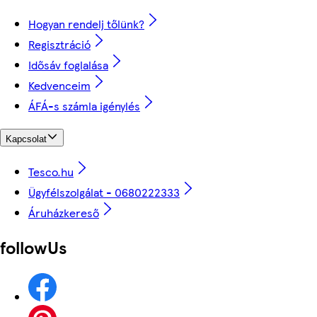
Hogyan rendelj tőlünk?
Regisztráció
Idősáv foglalása
Kedvenceim
ÁFÁ-s számla igénylés
Kapcsolat
Tesco.hu
Ügyfélszolgálat - 0680222333
Áruházkereső
followUs