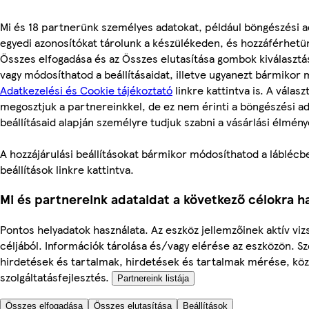
Mi és 18 partnerünk személyes adatokat, például böngészési a
egyedi azonosítókat tárolunk a készülékeden, és hozzáférhetü
Összes elfogadása és az Összes elutasítása gombok kiválasztá
vagy módosíthatod a beállításaidat, illetve ugyanezt bármikor
Adatkezelési és Cookie tájékoztató
linkre kattintva is. A válasz
megosztjuk a partnereinkkel, de ez nem érinti a böngészési ad
beállításaid alapján személyre tudjuk szabni a vásárlási élmény
A hozzájárulási beállításokat bármikor módosíthatod a láblécbe
beállítások linkre kattintva.
Mi és partnereink adataidat a következő célokra ha
Pontos helyadatok használata. Az eszköz jellemzőinek aktív viz
céljából. Információk tárolása és/vagy elérése az eszközön. S
hirdetések és tartalmak, hirdetések és tartalmak mérése, kö
szolgáltatásfejlesztés.
Partnereink listája
Összes elfogadása
Összes elutasítása
Beállítások