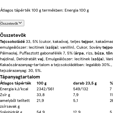
Átlagos tápérték 100 g termékben: Energia 100 g
Összetevők
Összetevők
Tejcsokoládé
33, 5% (cukor, kakaóvaj, teljes
tejpor
, kakaómas
emulgeálószer: lecitinek (
szója
); vanillin), Cukor, Sovány
tejpo
Pálmaolaj, Puffasztott gabonafélék 7, 5% (
árpa
, rizs,
búza
,
tön
hajdina), Dehidratált
vaj
, Emulgeálószer: lecitinek (
szója
), Vani
Kakaószárazanyag-tartalom a tejcsokoládéban: legalább 30%.,
tejszárazanyag: 30, 5%.
Tápanyagtartalom
Átlagos tápérték
100 g
darab 23,5 g
%
Energia kJ/kcal
2342/561
549/132
7
Zsír g
33,8
7,9
11
amelyből telített
21,9
5,1
2
zsírsavak g
Szénhidrát g
54,9
12,9
5