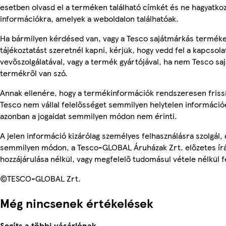
esetben olvasd el a terméken található címkét és ne hagyatkoz
információkra, amelyek a weboldalon találhatóak.
Ha bármilyen kérdésed van, vagy a Tesco sajátmárkás termék
tájékoztatást szeretnél kapni, kérjük, hogy vedd fel a kapcsola
vevőszolgálatával, vagy a termék gyártójával, ha nem Tesco sa
termékről van szó.
Annak ellenére, hogy a termékinformációk rendszeresen frissí
Tesco nem vállal felelősséget semmilyen helytelen információ
azonban a jogaidat semmilyen módon nem érinti.
A jelen információ kizárólag személyes felhasználásra szolgál,
semmilyen módon, a Tesco-GLOBAL Áruházak Zrt. előzetes írá
hozzájárulása nélkül, vagy megfelelő tudomásul vétele nélkül f
©TESCO-GLOBAL Zrt.
Még nincsenek értékelések
Segíts a többi vásárlónak