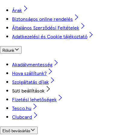
Árak
Biztonságos online rendelés
Általános Szerződési Feltételek
Adatkezelési és Cookie tájékoztató
Rólunk
Akadálymentesség
Hova szállítunk?
Szolgáltatás díjak
Süti beállítások
Fizetési lehetőségek
Tesco.hu
Clubcard
Első bevásárlás