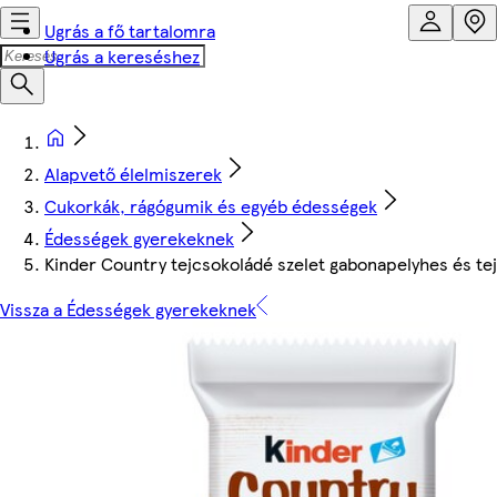
Ugrás a fő tartalomra
Ugrás a kereséshez
Alapvető élelmiszerek
Cukorkák, rágógumik és egyéb édességek
Édességek gyerekeknek
Kinder Country tejcsokoládé szelet gabonapelyhes és tej
Vissza a Édességek gyerekeknek