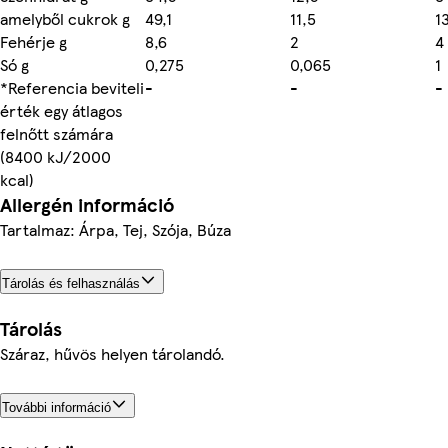
amelyből cukrok g
49,1
11,5
1
Fehérje g
8,6
2
4
Só g
0,275
0,065
1
*Referencia beviteli
-
-
-
érték egy átlagos
felnőtt számára
(8400 kJ/2000
kcal)
Allergén információ
Tartalmaz: Árpa, Tej, Szója, Búza
Tárolás és felhasználás
Tárolás
Száraz, hűvös helyen tárolandó.
További információ