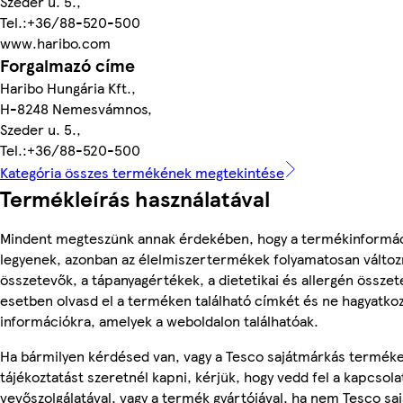
Szeder u. 5.,
Tel.:+36/88-520-500
www.haribo.com
Forgalmazó címe
Haribo Hungária Kft.,
H-8248 Nemesvámnos,
Szeder u. 5.,
Tel.:+36/88-520-500
Kategória összes termékének megtekintése
Termékleírás használatával
Mindent megteszünk annak érdekében, hogy a termékinformá
legyenek, azonban az élelmiszertermékek folyamatosan változn
összetevők, a tápanyagértékek, a dietetikai és allergén összet
esetben olvasd el a terméken található címkét és ne hagyatkoz
információkra, amelyek a weboldalon találhatóak.
Ha bármilyen kérdésed van, vagy a Tesco sajátmárkás termék
tájékoztatást szeretnél kapni, kérjük, hogy vedd fel a kapcsola
vevőszolgálatával, vagy a termék gyártójával, ha nem Tesco s