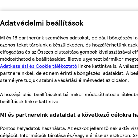
Adatvédelmi beállítások
Mi és 18 partnerünk személyes adatokat, például böngészési a
azonosítókat tárolunk a készülékeden, és hozzáférhetünk azo
elfogadása és az Összes elutasítása gombok kiválasztásával el
módosíthatod a beállításaidat, illetve ugyanezt bármikor megt
Adatkezelési és Cookie tájékoztató
linkre kattintva is. A válas
partnereinkkel, de ez nem érinti a böngészési adataidat. A beál
személyre tudjuk szabni a vásárlási élményedet az oldalon.
A hozzájárulási beállításokat bármikor módosíthatod a láblécbe
beállítások linkre kattintva.
Mi és partnereink adataidat a következő célokra ha
Pontos helyadatok használata. Az eszköz jellemzőinek aktív viz
céljából. Információk tárolása és/vagy elérése az eszközön. S