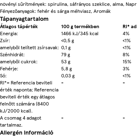
növényi sűrítmények: spirulina, sáfrányos szeklice, alma, Napr
Fényezőanyagok: fehér és sárga méhviasz, Aromák
Tápanyagtartalom
Átlagos tápérték
100 g termékben
RI* ad
Energia:
1466 kJ/345 kcal
4%
Zsír:
<0,5 g
<1%
amelyből telített zsírsavak:
0,1 g
<1%
Szénhidrát:
79 g
8%
amelyből cukrok:
53 g
15%
Fehérje:
5,8 g
3%
Só:
0,03 g
<1%
RI*= Referencia beviteli
-
-
érték naponta; Referencia
beviteli érték egy átlagos
felnőtt számára (8400
kJ/2000 kcal).
A csomag 4 adagot
-
-
tartalmaz.
Allergén információ