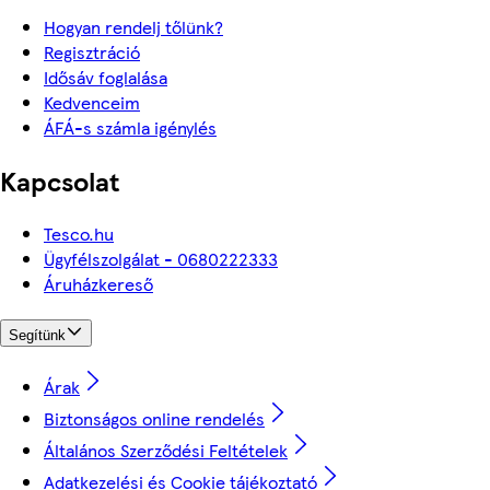
Hogyan rendelj tőlünk?
Regisztráció
Idősáv foglalása
Kedvenceim
ÁFÁ-s számla igénylés
Kapcsolat
Tesco.hu
Ügyfélszolgálat - 0680222333
Áruházkereső
Segítünk
Árak
Biztonságos online rendelés
Általános Szerződési Feltételek
Adatkezelési és Cookie tájékoztató