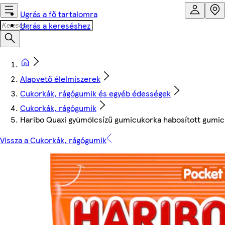
Ugrás a fő tartalomra
Ugrás a kereséshez
Alapvető élelmiszerek
Cukorkák, rágógumik és egyéb édességek
Cukorkák, rágógumik
Haribo Quaxi gyümölcsízű gumicukorka habosított gumic
Vissza a Cukorkák, rágógumik