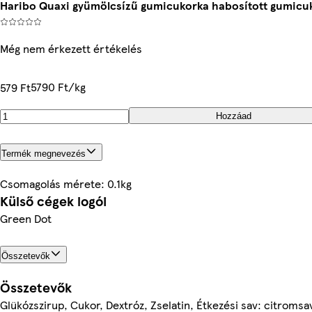
Haribo Quaxi gyümölcsízű gumicukorka habosított gumicuk
Még nem érkezett értékelés
5790 Ft/kg
579 Ft
Hozzáad
Termék megnevezés
Csomagolás mérete: 0.1kg
Külső cégek logói
Green Dot
Összetevők
Összetevők
Glükózszirup, Cukor, Dextróz, Zselatin, Étkezési sav: citroms