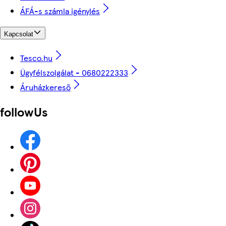
ÁFÁ-s számla igénylés
Kapcsolat
Tesco.hu
Ügyfélszolgálat - 0680222333
Áruházkereső
followUs