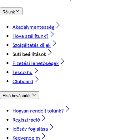
Rólunk
Akadálymentesség
Hova szállítunk?
Szolgáltatás díjak
Süti beállítások
Fizetési lehetőségek
Tesco.hu
Clubcard
Első bevásárlás
Hogyan rendelj tőlünk?
Regisztráció
Idősáv foglalása
Kedvenceim