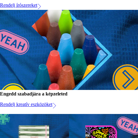
Rendelj írószereket
Engedd szabadjára a képzeleted
Rendelj kreatív eszközöket