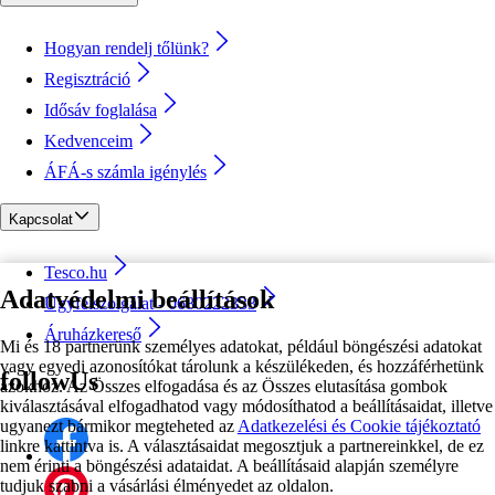
Hogyan rendelj tőlünk?
Regisztráció
Idősáv foglalása
Kedvenceim
ÁFÁ-s számla igénylés
Kapcsolat
Tesco.hu
Adatvédelmi beállítások
Ügyfélszolgálat - 0680222333
Áruházkereső
Mi és 18 partnerünk személyes adatokat, például böngészési adatokat
vagy egyedi azonosítókat tárolunk a készülékeden, és hozzáférhetünk
followUs
azokhoz. Az Összes elfogadása és az Összes elutasítása gombok
kiválasztásával elfogadhatod vagy módosíthatod a beállításaidat, illetve
ugyanezt bármikor megteheted az
Adatkezelési és Cookie tájékoztató
linkre kattintva is. A választásaidat megosztjuk a partnereinkkel, de ez
nem érinti a böngészési adataidat. A beállításaid alapján személyre
tudjuk szabni a vásárlási élményedet az oldalon.