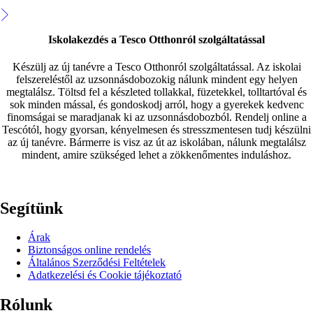
Iskolakezdés a Tesco Otthonról szolgáltatással
Készülj az új tanévre a Tesco Otthonról szolgáltatással. Az iskolai
felszereléstől az uzsonnásdobozokig nálunk mindent egy helyen
megtalálsz. Töltsd fel a készleted tollakkal, füzetekkel, tolltartóval és
sok minden mással, és gondoskodj arról, hogy a gyerekek kedvenc
finomságai se maradjanak ki az uzsonnásdobozból. Rendelj online a
Tescótól, hogy gyorsan, kényelmesen és stresszmentesen tudj készülni
az új tanévre. Bármerre is visz az út az iskolában, nálunk megtalálsz
mindent, amire szükséged lehet a zökkenőmentes induláshoz.
Segítünk
Árak
Biztonságos online rendelés
Általános Szerződési Feltételek
Adatkezelési és Cookie tájékoztató
Rólunk