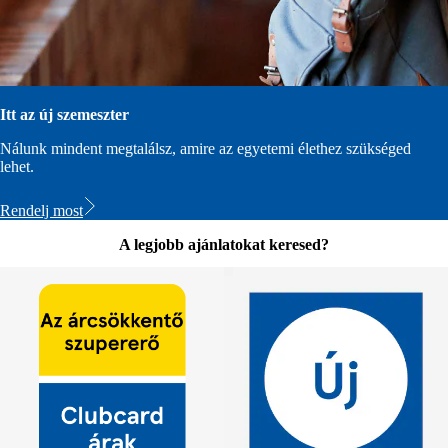
Itt az új szemeszter
Nálunk mindent megtalálsz, amire az egyetemi élethez szükséged
lehet.
Rendelj most
A legjobb ajánlatokat keresed?