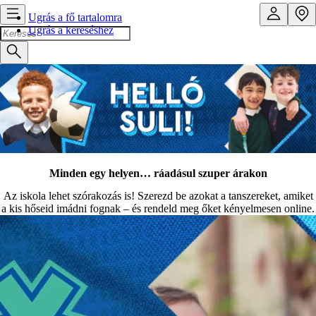
Ugrás a fő tartalomra
Ugrás a kereséshez
Minden egy helyen… ráadásul szuper árakon
Az iskola lehet szórakozás is! Szerezd be azokat a tanszereket, amiket
a kis hőseid imádni fognak – és rendeld meg őket kényelmesen online.