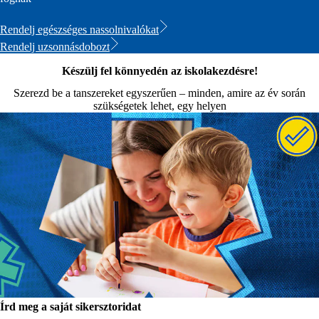
Rendelj egészséges nassolnivalókat
Rendelj uzsonnásdobozt
Készülj fel könnyedén az iskolakezdésre!
Szerezd be a tanszereket egyszerűen – minden, amire az év során
szükségetek lehet, egy helyen
Írd meg a saját sikersztoridat