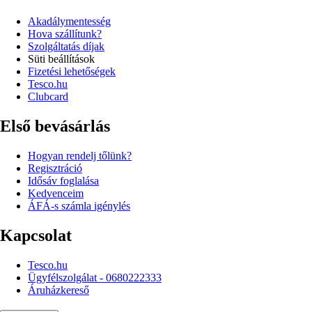
Akadálymentesség
Hova szállítunk?
Szolgáltatás díjak
Süti beállítások
Fizetési lehetőségek
Tesco.hu
Clubcard
Első bevásárlás
Hogyan rendelj tőlünk?
Regisztráció
Idősáv foglalása
Kedvenceim
ÁFÁ-s számla igénylés
Kapcsolat
Tesco.hu
Ügyfélszolgálat - 0680222333
Áruházkereső