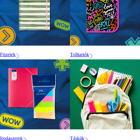
Füzetek
Tolltartók
Irodaszerek
Táskák