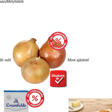
sáru
Mélyhűtött
ló suli!
Most ajánlott!