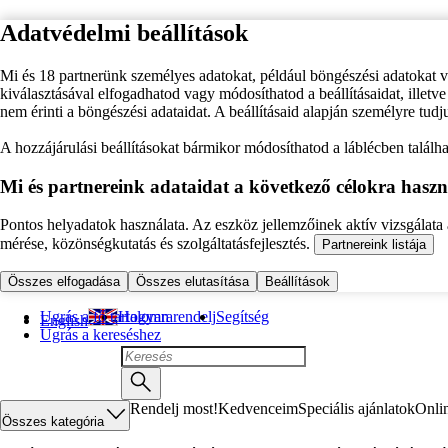
Adatvédelmi beállítások
Mi és 18 partnerünk személyes adatokat, például böngészési adatokat 
kiválasztásával elfogadhatod vagy módosíthatod a beállításaidat, illet
nem érinti a böngészési adataidat. A beállításaid alapján személyre tudj
A hozzájárulási beállításokat bármikor módosíthatod a láblécben találhat
Mi és partnereink adataidat a következő célokra haszn
Pontos helyadatok használata. Az eszköz jellemzőinek aktív vizsgálata a
mérése, közönségkutatás és szolgáltatásfejlesztés.
Partnereink listája
Összes elfogadása
Összes elutasítása
Beállítások
Ugrás a fő tartalomra
Hogyan rendelj
Segítség
English
Ugrás a kereséshez
Rendelj most!
Kedvenceim
Speciális ajánlatok
Onli
Összes kategória