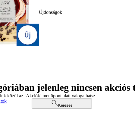
Újdonságok
góriában jelenleg nincsen akciós
aink közül az ‘Akciók’ menüpont alatt válogathatsz
atok
Keresés