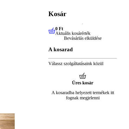
Kosár
0 Ft
Aktuális kosárérték
0 Ft
Aktuális kosárérték
Bevásárlás elküldése
A kosarad
Válassz szolgáltatásaink közül
Üres kosár
A kosaradba helyezett termékek itt
fognak megjelenni