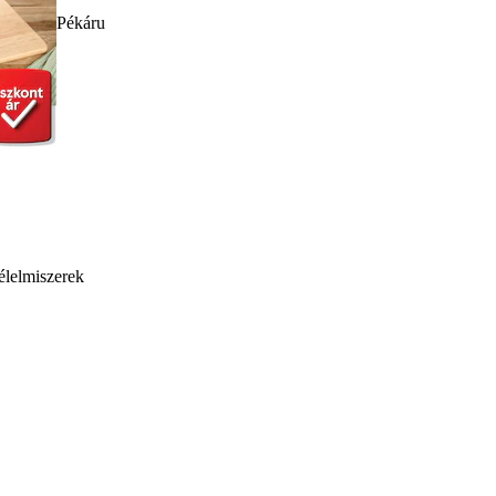
Pékáru
élelmiszerek