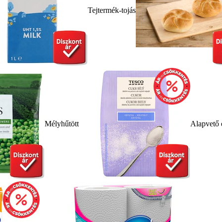
Tejtermék-tojás
Mélyhűtött
Alapvető 