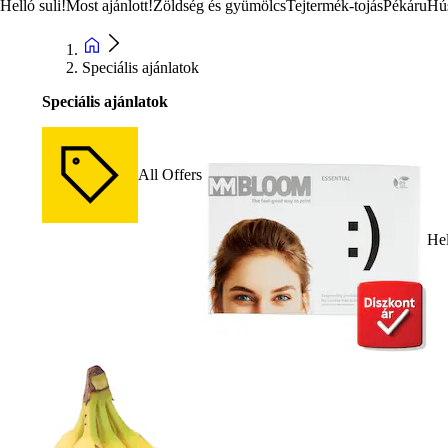
Helló suli!
Most ajánlott!
Zöldség és gyümölcs
Tejtermék-tojás
Pékáru
Hú
Speciális ajánlatok
Speciális ajánlatok
All Offers
Hel