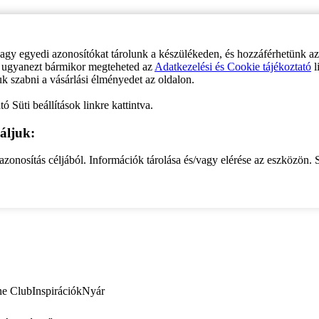
vagy egyedi azonosítókat tárolunk a készülékeden, és hozzáférhetünk a
ve ugyanezt bármikor megteheted az
Adatkezelési és Cookie tájékoztató
l
uk szabni a vásárlási élményedet az oldalon.
ó Süti beállítások linkre kattintva.
áljuk:
zonosítás céljából. Információk tárolása és/vagy elérése az eszközön. S
ne Club
Inspirációk
Nyár