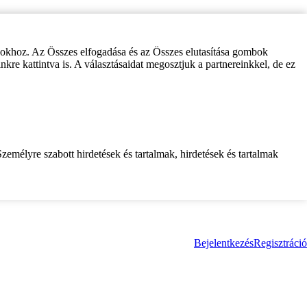
zokhoz. Az Összes elfogadása és az Összes elutasítása gombok
inkre kattintva is. A választásaidat megosztjuk a partnereinkkel, de ez
zemélyre szabott hirdetések és tartalmak, hirdetések és tartalmak
Bejelentkezés
Regisztráció