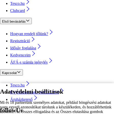
Tesco.hu
Clubcard
Első bevásárlás
Hogyan rendelj tőlünk?
Regisztráció
Idősáv foglalása
Kedvenceim
ÁFÁ-s számla igénylés
Kapcsolat
Tesco.hu
Adatvédelmi beállítások
Ügyfélszolgálat - 0680222333
Áruházkereső
Mi és 18 partnerünk személyes adatokat, például böngészési adatokat
vagy egyedi azonosítókat tárolunk a készülékeden, és hozzáférhetünk
followUs
azokhoz. Az Összes elfogadása és az Összes elutasítása gombok