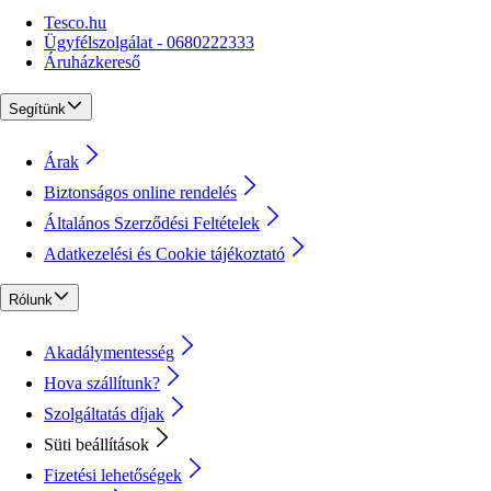
Tesco.hu
Ügyfélszolgálat - 0680222333
Áruházkereső
Segítünk
Árak
Biztonságos online rendelés
Általános Szerződési Feltételek
Adatkezelési és Cookie tájékoztató
Rólunk
Akadálymentesség
Hova szállítunk?
Szolgáltatás díjak
Süti beállítások
Fizetési lehetőségek