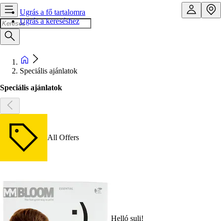
Ugrás a fő tartalomra
Ugrás a kereséshez
Speciális ajánlatok
Speciális ajánlatok
All Offers
Helló suli!