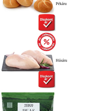
Pékáru
Húsáru