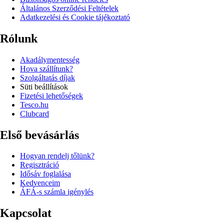
Általános Szerződési Feltételek
Adatkezelési és Cookie tájékoztató
Rólunk
Akadálymentesség
Hova szállítunk?
Szolgáltatás díjak
Süti beállítások
Fizetési lehetőségek
Tesco.hu
Clubcard
Első bevásárlás
Hogyan rendelj tőlünk?
Regisztráció
Idősáv foglalása
Kedvenceim
ÁFÁ-s számla igénylés
Kapcsolat