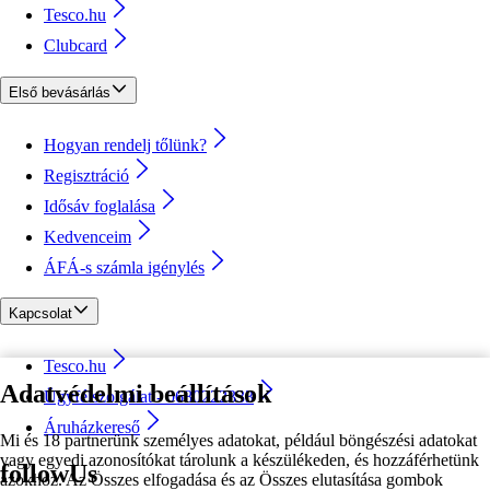
Tesco.hu
Clubcard
Első bevásárlás
Hogyan rendelj tőlünk?
Regisztráció
Idősáv foglalása
Kedvenceim
ÁFÁ-s számla igénylés
Kapcsolat
Tesco.hu
Adatvédelmi beállítások
Ügyfélszolgálat - 0680222333
Áruházkereső
Mi és 18 partnerünk személyes adatokat, például böngészési adatokat
vagy egyedi azonosítókat tárolunk a készülékeden, és hozzáférhetünk
followUs
azokhoz. Az Összes elfogadása és az Összes elutasítása gombok