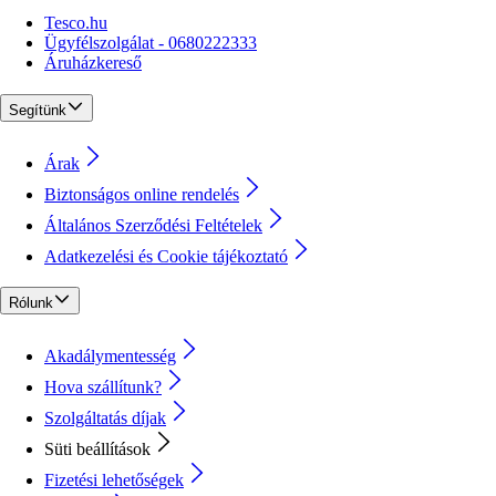
Tesco.hu
Ügyfélszolgálat - 0680222333
Áruházkereső
Segítünk
Árak
Biztonságos online rendelés
Általános Szerződési Feltételek
Adatkezelési és Cookie tájékoztató
Rólunk
Akadálymentesség
Hova szállítunk?
Szolgáltatás díjak
Süti beállítások
Fizetési lehetőségek