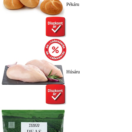
Pékáru
Húsáru