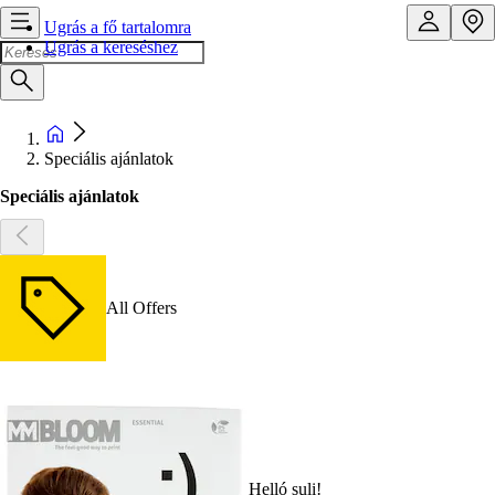
Ugrás a fő tartalomra
Ugrás a kereséshez
Speciális ajánlatok
Speciális ajánlatok
All Offers
Helló suli!