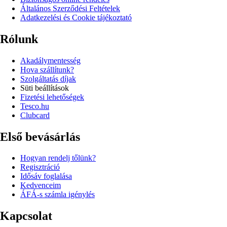
Általános Szerződési Feltételek
Adatkezelési és Cookie tájékoztató
Rólunk
Akadálymentesség
Hova szállítunk?
Szolgáltatás díjak
Süti beállítások
Fizetési lehetőségek
Tesco.hu
Clubcard
Első bevásárlás
Hogyan rendelj tőlünk?
Regisztráció
Idősáv foglalása
Kedvenceim
ÁFÁ-s számla igénylés
Kapcsolat