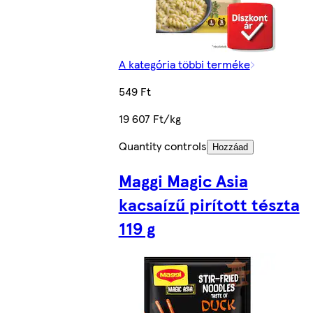
A kategória többi terméke
549 Ft
19 607 Ft/kg
Quantity controls
Hozzáad
Maggi Magic Asia
kacsaízű pirított tészta
119 g