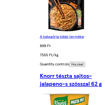
A kategória többi terméke
899 Ft
7555 Ft/kg
Quantity controls
Hozzáad
Knorr tészta sajtos-
jalapeno-s szósszal 62 g