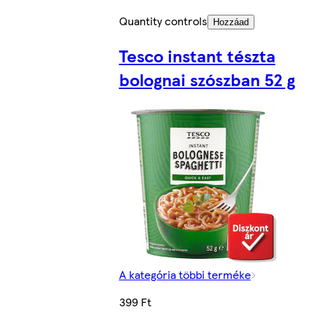
Quantity controls
Hozzáad
Tesco instant tészta
bolognai szószban 52 g
A kategória többi terméke
399 Ft