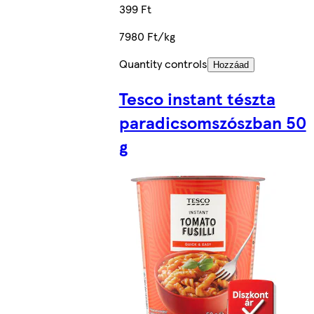
399 Ft
7980 Ft/kg
Quantity controls
Hozzáad
Tesco instant tészta
paradicsomszószban 50
g