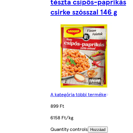
tészta csípős-paprikás
csirke szósszal 146 g
A kategória többi terméke
899 Ft
6158 Ft/kg
Quantity controls
Hozzáad