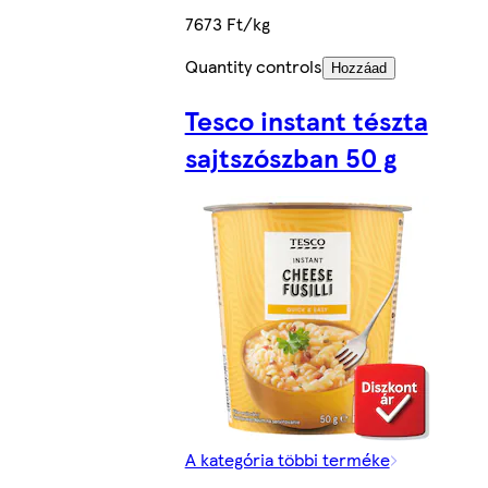
7673 Ft/kg
Quantity controls
Hozzáad
Tesco instant tészta
sajtszószban 50 g
A kategória többi terméke