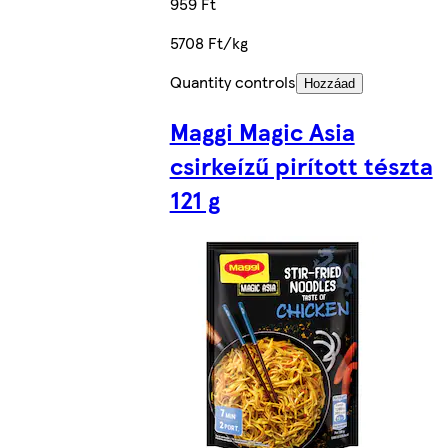
959 Ft
5708 Ft/kg
Quantity controls
Hozzáad
Maggi Magic Asia
csirkeízű pirított tészta
121 g