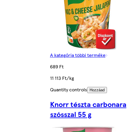
A kategória többi terméke
689 Ft
11 113 Ft/kg
Quantity controls
Hozzáad
Knorr tészta carbonara
szósszal 55 g