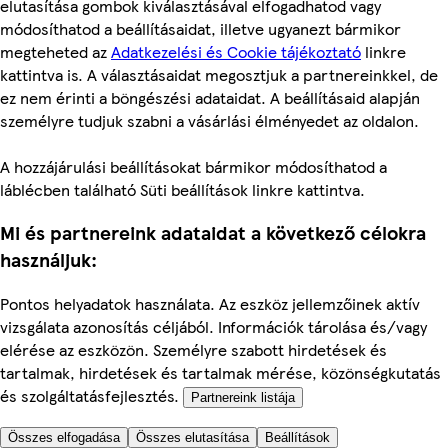
elutasítása gombok kiválasztásával elfogadhatod vagy
módosíthatod a beállításaidat, illetve ugyanezt bármikor
megteheted az
Adatkezelési és Cookie tájékoztató
linkre
kattintva is. A választásaidat megosztjuk a partnereinkkel, de
ez nem érinti a böngészési adataidat. A beállításaid alapján
személyre tudjuk szabni a vásárlási élményedet az oldalon.
A hozzájárulási beállításokat bármikor módosíthatod a
láblécben található Süti beállítások linkre kattintva.
Mi és partnereink adataidat a következő célokra
használjuk:
Pontos helyadatok használata. Az eszköz jellemzőinek aktív
vizsgálata azonosítás céljából. Információk tárolása és/vagy
elérése az eszközön. Személyre szabott hirdetések és
tartalmak, hirdetések és tartalmak mérése, közönségkutatás
és szolgáltatásfejlesztés.
Partnereink listája
Összes elfogadása
Összes elutasítása
Beállítások