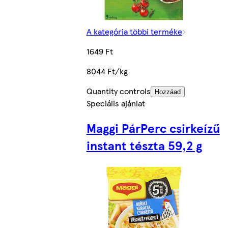
A kategória többi terméke
1649 Ft
8044 Ft/kg
Quantity controls
Hozzáad
Speciális ajánlat
Maggi PárPerc csirkeízű
instant tészta 59,2 g